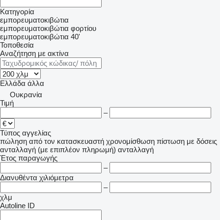
Κατηγορία
εμπορευματοκιβώτια
εμπορευματοκιβώτια φορτίου
εμπορευματοκιβώτια 40'
Τοποθεσία
Αναζήτηση με ακτίνα
Ελλάδα
άλλα
Ουκρανία
Τιμή
–
Τύπος αγγελίας
πώληση
από τον κατασκευαστή
χρονομίσθωση
πίστωση
με δόσεις
ανταλλαγή (με επιπλέον πληρωμή)
ανταλλαγή
Έτος παραγωγής
–
Διανυθέντα χιλιόμετρα
–
χλμ
Autoline ID