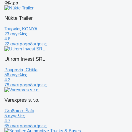
Φίλτρο
Nükte Trailer
Τουρκία, KONYA
23 αγγελίες
4.8
22 ανατροφοδοτήσεις
Utirom Invest SRL
Ρουμανία, Chitila
56 αγγελίες
4.3
78 ανατροφοδοτήσεις
Varexpres s.r.o.
Σλοβακία, Šaľa
5 αγγελίες
4.7
65 ανατροφοδοτήσεις