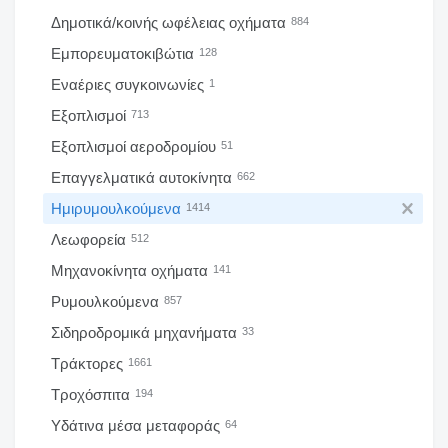
Δημοτικά/κοινής ωφέλειας οχήματα
884
Εμπορευματοκιβώτια
128
Εναέριες συγκοινωνίες
1
Εξοπλισμοί
713
Εξοπλισμοί αεροδρομίου
51
Επαγγελματικά αυτοκίνητα
662
Ημιρυμουλκούμενα
1414
Λεωφορεία
512
Μηχανοκίνητα οχήματα
141
Ρυμουλκούμενα
857
Σιδηροδρομικά μηχανήματα
33
Τράκτορες
1661
Τροχόσπιτα
194
Υδάτινα μέσα μεταφοράς
64