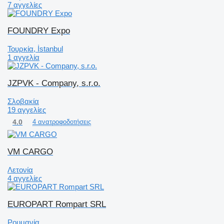
7 αγγελίες
FOUNDRY Expo
Τουρκία, İstanbul
1 αγγελία
JZPVK - Company, s.r.o.
Σλοβακία
19 αγγελίες
4.0
4 ανατροφοδοτήσεις
VM CARGO
Λετονία
4 αγγελίες
EUROPART Rompart SRL
Ρουμανία