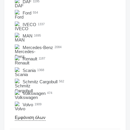
DAF
1195
Ford
554
IVECO
1337
MAN
1695
Mercedes-Benz
2084
Renault
1187
Scania
1368
Schmitz Cargobull
562
Volkswagen
474
Volvo
1909
Εμφάνιση όλων