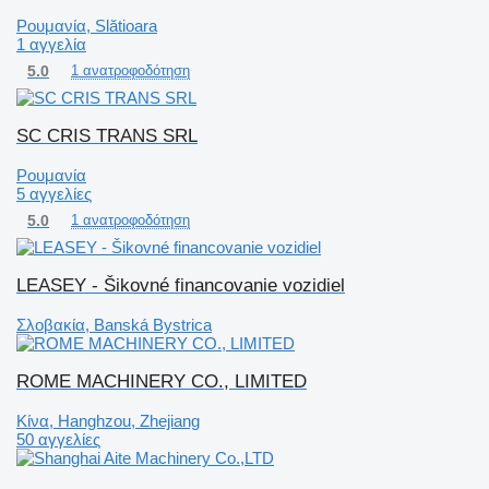
Ρουμανία, Slătioara
1 αγγελία
5.0
1 ανατροφοδότηση
SC CRIS TRANS SRL
Ρουμανία
5 αγγελίες
5.0
1 ανατροφοδότηση
LEASEY - Šikovné financovanie vozidiel
Σλοβακία, Banská Bystrica
ROME MACHINERY CO., LIMITED
Κίνα, Hanghzou, Zhejiang
50 αγγελίες