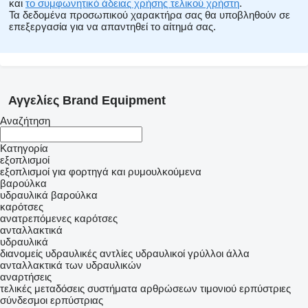
και
το συμφωνητικό άδειας χρήσης τελικού χρήστη
.
Τα δεδομένα προσωπικού χαρακτήρα σας θα υποβληθούν σε
επεξεργασία για να απαντηθεί το αίτημά σας.
Αγγελίες Brand Equipment
Αναζήτηση
Κατηγορία
εξοπλισμοί
εξοπλισμοί για φορτηγά και ρυμουλκούμενα
βαρούλκα
υδραυλικά βαρούλκα
καρότσες
ανατρεπόμενες καρότσες
ανταλλακτικά
υδραυλικά
διανομείς
υδραυλικές αντλίες
υδραυλικοί γρύλλοι
άλλα
ανταλλακτικά των υδραυλικών
αναρτήσεις
τελικές μεταδόσεις
συστήματα αρθρώσεων τιμονιού
ερπύστριες
σύνδεσμοι ερπύστριας