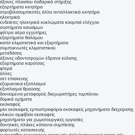
άξονες πλαισίου
ποδαρικά στήριξης
εξαρτήματα κινητήρα
στροβιλοσυμπιεστές
άλλα ανταλλακτικά κινητήρα
ηλεκτρικά
ενδείκτες
ηλεκτρικά κυκλώματα
κουμπιά ελέγχου
συστήματα καυσίμων
φίλτρα αέρα
εγχυτήρες
εξαρτήματα θαλάμου
καπό
κλιματιστικά και εξαρτήματα
συμπυκνωτές κλιματιστικού
μεταδόσεις
άξονες οδοντοτροχών
έδρανα κύλισης
εξαρτήματα καρότσας
φτερά
άλλες
σετ επισκευης
εξορυκτικοί εξοπλισμοί
εξοπλισμοί θραύσης
δονούμενοι μεταφορείς
διαχωριστήρες τυμπάνου
δομικά οχήματα
εκσκαφείς
μίνι εκσκαφείς
ερπυστριοφόροι εκσκαφείς
μηχανήματα διαχείρισης
υλικών
αμφίβιοο εκσκαφείς
μηχανήματα για χωματουργικές εργασίες
δονητικές πλάκες
κόπανοι συμπίεσης
φορτωτές κατασκευής
εμπρόσθιοι τροχοφόροι φορτωτές
πολυλειτουργικοί φορτωτές