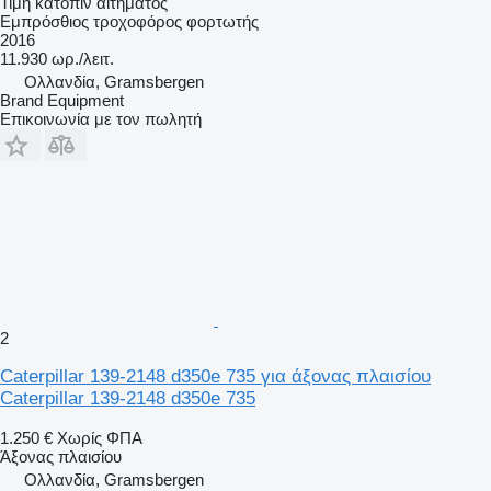
Τιμή κατόπιν αιτήματος
Εμπρόσθιος τροχοφόρος φορτωτής
2016
11.930 ωρ./λειτ.
Ολλανδία, Gramsbergen
Brand Equipment
Επικοινωνία με τον πωλητή
2
Caterpillar 139-2148 d350e 735 για άξονας πλαισίου
Caterpillar 139-2148 d350e 735
1.250 €
Χωρίς ΦΠΑ
Άξονας πλαισίου
Ολλανδία, Gramsbergen