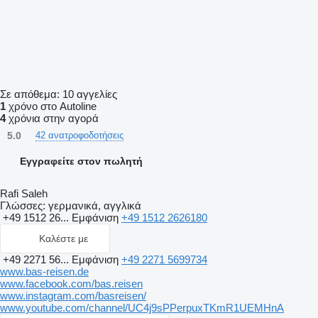
Σε απόθεμα:
10 αγγελίες
1
χρόνο στο Autoline
4
χρόνια στην αγορά
5.0
42 ανατροφοδοτήσεις
Εγγραφείτε στον πωλητή
Rafi Saleh
Γλώσσες:
γερμανικά, αγγλικά
+49 1512 26...
Εμφάνιση
+49 1512 2626180
Καλέστε με
+49 2271 56...
Εμφάνιση
+49 2271 5699734
www.bas-reisen.de
www.facebook.com/bas.reisen
www.instagram.com/basreisen/
www.youtube.com/channel/UC4j9sPPerpuxTKmR1UEMHnA