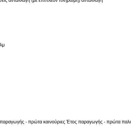
σεις
ανταλλαγή (με επιπλέον πληρωμή)
ανταλλαγή
λμ
παραγωγής - πρώτα καινούριες
Έτος παραγωγής - πρώτα παλι