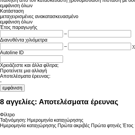
πώληση
από τον κατασκευαστή
χρονομίσθωση
πίστωση
με δό
εμφάνιση όλων
Κατάσταση
μεταχειρισμένες
ανακατασκευασμένο
εμφάνιση όλων
Έτος παραγωγής
–
Διανυθέντα χιλιόμετρα
–
χ
Autoline ID
Χρειάζεστε και άλλα φίλτρα;
Προτείνετε μια αλλαγή
Αποτελέσματα έρευνας:
-
εμφάνιση
8 αγγελίες:
Αποτελέσματα έρευνας
Φίλτρο
Ταξινόμηση
:
Ημερομηνία καταχώρησης
Ημερομηνία καταχώρησης
Πρώτα ακριβές
Πρώτα φτηνές
Έτος 