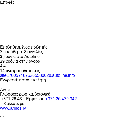
Επαφές
Επαληθευμένος πωλητής
Σε απόθεμα:
8 αγγελίες
3
χρόνια στο Autoline
29
χρόνια στην αγορά
4.4
14 ανατροφοδοτήσεις
site1700574876265580628.autoline.info
Εγγραφείτε στον πωλητή
Arvils
Γλώσσες:
ρωσικά, λετονικά
+371 26 43...
Εμφάνιση
+371 26 439 342
Καλέστε με
www.arings.lv