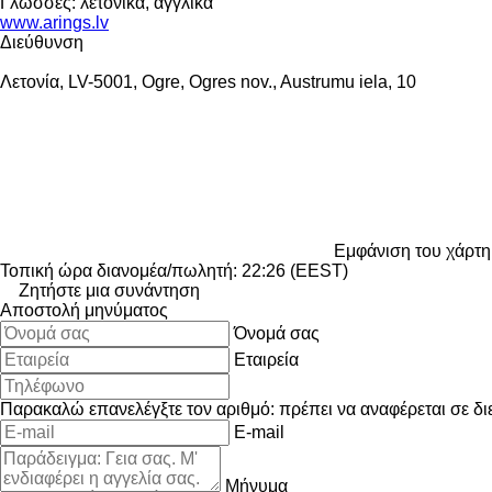
Γλώσσες:
λετονικά, αγγλικά
www.arings.lv
Διεύθυνση
Λετονία, LV-5001, Ogre, Ogres nov., Austrumu iela, 10
Εμφάνιση του χάρτη
Τοπική ώρα διανομέα/πωλητή: 22:26 (EEST)
Ζητήστε μια συνάντηση
Αποστολή μηνύματος
Όνομά σας
Εταιρεία
Παρακαλώ επανελέγξτε τον αριθμό: πρέπει να αναφέρεται σε δι
E-mail
Μήνυμα