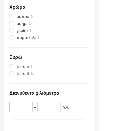
Actros 2553
Χρώμα
Actros 2645
άσπρο
Actros 2646
ασημί
Actros 2648
γκρίζο
Actros 2651
πορτοκαλί
Actros 2653
Actros 2663
Actros 3340
Ευρώ
Actros 3348
Euro 5
Actros 3351
Euro 6
Actros 3363
Actros 4048
Actros 4151
Διανυθέντα χιλιόμετρα
Actros 4163
–
χλμ