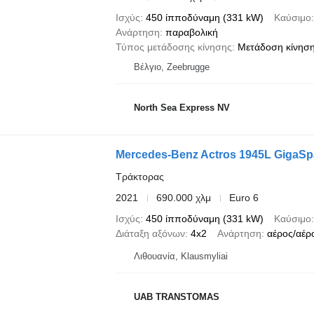
Ισχύς
450 ίπποδύναμη (331 kW)
Καύσιμο
Ανάρτηση
παραβολική
Τύπος μετάδοσης κίνησης
Μετάδοση κίνηση
Βέλγιο, Zeebrugge
North Sea Express NV
Mercedes-Benz Actros 1945L GigaS
Τράκτορας
2021
690.000 χλμ
Euro 6
Ισχύς
450 ίπποδύναμη (331 kW)
Καύσιμο
Διάταξη αξόνων
4x2
Ανάρτηση
αέρος/αέρ
Λιθουανία, Klausmyliai
UAB TRANSTOMAS