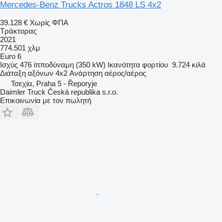
Mercedes-Benz Trucks Actros 1848 LS 4x2
39.128 €
Χωρίς ΦΠΑ
Τράκτορας
2021
774.501 χλμ
Euro 6
Ισχύς
476 ίπποδύναμη (350 kW)
Ικανότητα φορτίου
9.724 κιλά
Διάταξη αξόνων
4x2
Ανάρτηση
αέρος/αέρος
Τσεχία, Praha 5 - Řeporyje
Daimler Truck Česká republika s.r.o.
Επικοινωνία με τον πωλητή