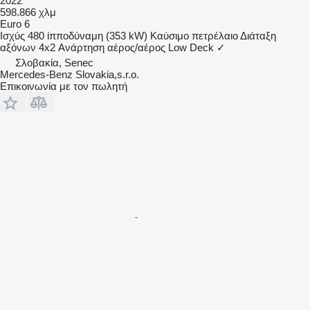
2022
598.866 χλμ
Euro 6
Ισχύς
480 ίπποδύναμη (353 kW)
Καύσιμο
πετρέλαιο
Διάταξη
αξόνων
4x2
Ανάρτηση
αέρος/αέρος
Low Deck
✓
Σλοβακία, Senec
Mercedes-Benz Slovakia,s.r.o.
Επικοινωνία με τον πωλητή