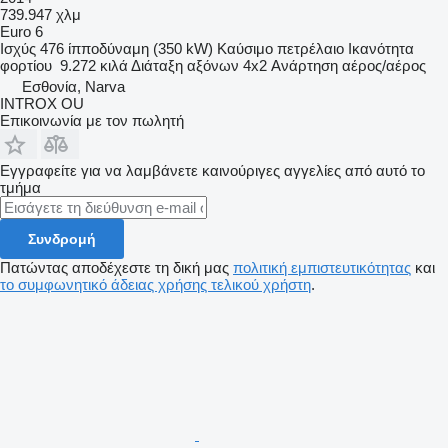
739.947 χλμ
Euro 6
Ισχύς
476 ίπποδύναμη (350 kW)
Καύσιμο
πετρέλαιο
Ικανότητα
φορτίου
9.272 κιλά
Διάταξη αξόνων
4x2
Ανάρτηση
αέρος/αέρος
Εσθονία, Narva
INTROX OU
Επικοινωνία με τον πωλητή
Εγγραφείτε για να λαμβάνετε καινούριγες αγγελίες από αυτό το
τμήμα
Συνδρομή
Πατώντας αποδέχεστε τη δική μας
πολιτική εμπιστευτικότητας
και
το συμφωνητικό άδειας χρήσης τελικού χρήστη
.