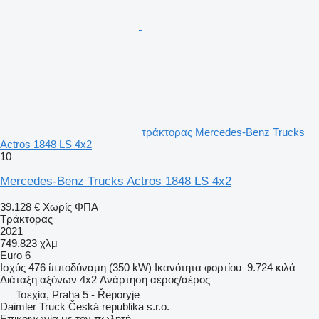
τράκτορας Mercedes-Benz Trucks
Actros 1848 LS 4x2
10
Mercedes-Benz Trucks Actros 1848 LS 4x2
39.128 €
Χωρίς ΦΠΑ
Τράκτορας
2021
749.823 χλμ
Euro 6
Ισχύς
476 ίπποδύναμη (350 kW)
Ικανότητα φορτίου
9.724 κιλά
Διάταξη αξόνων
4x2
Ανάρτηση
αέρος/αέρος
Τσεχία, Praha 5 - Řeporyje
Daimler Truck Česká republika s.r.o.
Επικοινωνία με τον πωλητή