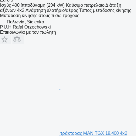
Ισχύς
400 ίπποδύναμη (294 kW)
Καύσιμο
πετρέλαιο
Διάταξη
αξόνων
4x2
Ανάρτηση
ελατήριο/αέρος
Τύπος μετάδοσης κίνησης
Μετάδοση κίνησης στους πίσω τροχούς
Πολωνία, Sicienko
P.U.H Rafał Orzechowski
Επικοινωνία με τον πωλητή
τράκτορας MAN TGX 18.400 4x2