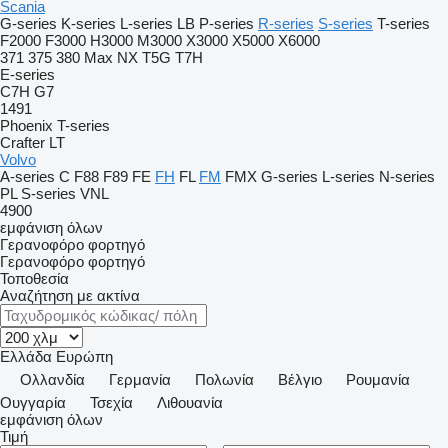
Scania
G-series
K-series
L-series
LB
P-series
R-series
S-series
T-series
F2000
F3000
H3000
M3000
X3000
X5000
X6000
371
375
380
Max
NX
T5G
T7H
E-series
C7H
G7
1491
Phoenix
T-series
Crafter
LT
Volvo
A-series
C
F88
F89
FE
FH
FL
FM
FMX
G-series
L-series
N-series
PL
S-series
VNL
4900
εμφάνιση όλων
Γερανοφόρο φορτηγό
Γερανοφόρο φορτηγό
Τοποθεσία
Αναζήτηση με ακτίνα
Ελλάδα
Ευρώπη
Ολλανδία
Γερμανία
Πολωνία
Βέλγιο
Ρουμανία
Ουγγαρία
Τσεχία
Λιθουανία
εμφάνιση όλων
Τιμή