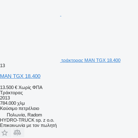
τράκτορας MAN TGX 18.400
13
MAN TGX 18.400
13.500 €
Χωρίς ΦΠΑ
Τράκτορας
2013
784.000 χλμ
Καύσιμο
πετρέλαιο
Πολωνία, Radom
HYDRO-TRUCK sp. z o.o.
Επικοινωνία με τον πωλητή