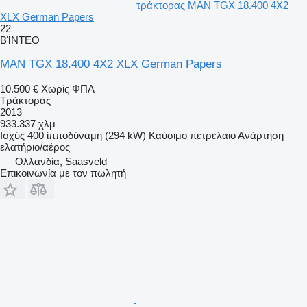
τράκτορας MAN TGX 18.400 4X2
XLX German Papers
22
ΒΊΝΤΕΟ
MAN TGX 18.400 4X2 XLX German Papers
10.500 €
Χωρίς ΦΠΑ
Τράκτορας
2013
933.337 χλμ
Ισχύς
400 ίπποδύναμη (294 kW)
Καύσιμο
πετρέλαιο
Ανάρτηση
ελατήριο/αέρος
Ολλανδία, Saasveld
Επικοινωνία με τον πωλητή