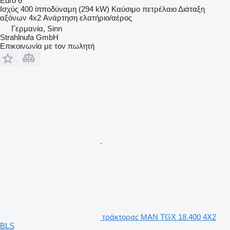
Euro 6
Ισχύς
400 ίπποδύναμη (294 kW)
Καύσιμο
πετρέλαιο
Διάταξη
αξόνων
4x2
Ανάρτηση
ελατήριο/αέρος
Γερμανία, Sinn
Strahlnufa GmbH
Επικοινωνία με τον πωλητή
τράκτορας MAN TGX 18.400 4X2
BLS