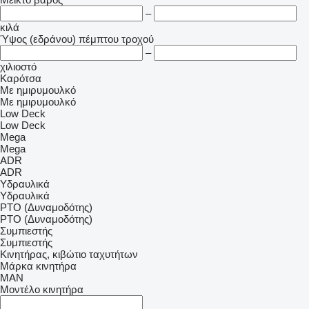
–
κιλά
Ύψος (εδράνου) πέμπτου τροχού
–
χιλιοστό
Καρότσα
Με ημιρυμουλκό
Με ημιρυμουλκό
Low Deck
Low Deck
Mega
Mega
ADR
ADR
Υδραυλικά
Υδραυλικά
PTO (Δυναμοδότης)
PTO (Δυναμοδότης)
Συμπιεστής
Συμπιεστής
Κινητήρας, κιβώτιο ταχυτήτων
Μάρκα κινητήρα
MAN
Μοντέλο κινητήρα