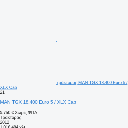
τράκτορας MAN TGX 18.400 Euro 5 /
XLX Cab
21
MAN TGX 18.400 Euro 5 / XLX Cab
9.750 €
Χωρίς ΦΠΑ
Τράκτορας
2012
1.016.484 χλμ