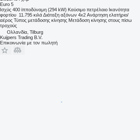
Euro 5
Ισχύς
400 ίπποδύναμη (294 kW)
Καύσιμο
πετρέλαιο
Ικανότητα
φορτίου
11.795 κιλά
Διάταξη αξόνων
4x2
Ανάρτηση
ελατήριο/
αέρος
Τύπος μετάδοσης κίνησης
Μετάδοση κίνησης στους πίσω
τροχούς
Ολλανδία, Tilburg
Kuijpers Trading B.V.
Επικοινωνία με τον πωλητή