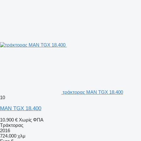
τράκτορας MAN TGX 18.400
10
MAN TGX 18.400
10.900 €
Χωρίς ΦΠΑ
Τράκτορας
2016
724.000 χλμ