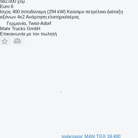
582.000 χλμ
Euro 6
Ισχύς
400 ίπποδύναμη (294 kW)
Καύσιμο
πετρέλαιο
Διάταξη
αξόνων
4x2
Ανάρτηση
ελατήριο/αέρος
Γερμανία, Twist-Adorf
Mahr Trucks GmbH
Επικοινωνία με τον πωλητή
τράκτορας MAN TGX 18.400