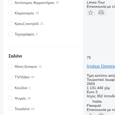
Limes-Tour
Αυτόνομος θερμαντήρας
Επικοινωνία με 
Κλιματισμός
Κρουζ κοντρόλ
Ταχογράφος
Σαλόνι
75
Irisbus Domin
Θέση ξεναγού
Τιμή κατόπιν αιτ
TV/Video
Τουριστικό λεωφο
2004
Κουζίνα
1.131.440 χλμ
Euro 3
Ισχύς
352 ίπποδ
Ψυγείο
Ιταλία
Fleequid
Τουαλέτα
Επικοινωνία με 