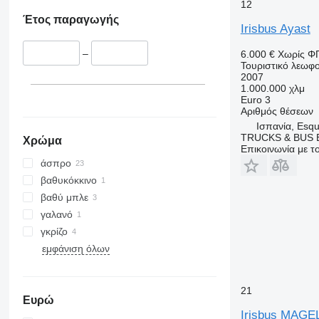
12
Έτος παραγωγής
Irisbus Ayast
–
6.000 €
Χωρίς Φ
Τουριστικό λεωφο
2007
1.000.000 χλμ
Euro 3
Αριθμός θέσεων
Ισπανία, Esqu
TRUCKS & BUS E
Χρώμα
Επικοινωνία με 
άσπρο
βαθυκόκκινο
βαθύ μπλε
γαλανό
γκρίζο
εμφάνιση όλων
21
Ευρώ
Irisbus MAGE