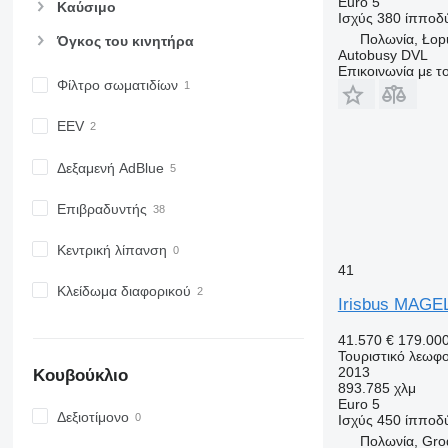
Euro 5
Καύσιμο
Ισχύς
380 ίπποδ
Πολωνία, Łop
Όγκος του κινητήρα
Autobusy DVL
Επικοινωνία με 
Φίλτρο σωματιδίων
EEV
Δεξαμενή AdBlue
Επιβραδυντής
Κεντρική λίπανση
41
Κλείδωμα διαφορικού
Irisbus MAGE
41.570 €
179.00
Τουριστικό λεωφο
2013
Κουβούκλιο
893.785 χλμ
Euro 5
Δεξιοτίμονο
Ισχύς
450 ίπποδ
Πολωνία, Gro