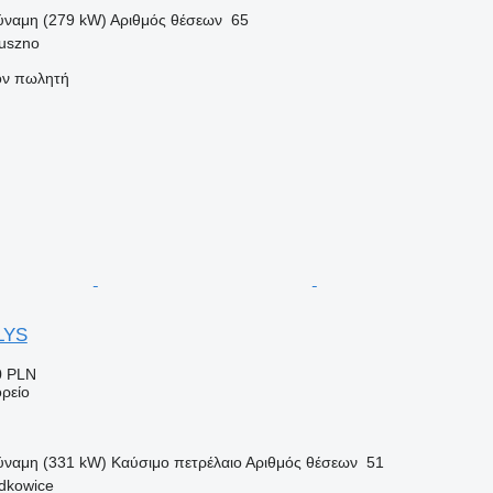
ύναμη (279 kW)
Αριθμός θέσεων
65
uszno
τον πωλητή
LYS
0 PLN
ρείο
ύναμη (331 kW)
Καύσιμο
πετρέλαιο
Αριθμός θέσεων
51
dkowice