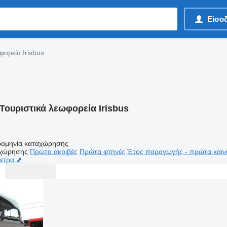
Είσο
φορεία Irisbus
Τουριστικά λεωφορεία Irisbus
ομηνία καταχώρησης
αχώρησης
Πρώτα ακριβές
Πρώτα φτηνές
Έτος παραγωγής - πρώτα καιν
μετρα ⬈