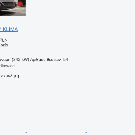
Y KLIMA
 PLN
ρείο
ύναμη (243 kW)
Αριθμός θέσεων
54
dkowice
τον πωλητή