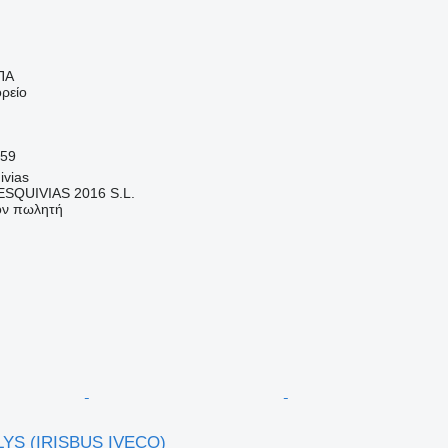
ΠΑ
ρείο
59
ivias
SQUIVIAS 2016 S.L.
τον πωλητή
LYS (IRISBUS IVECO)