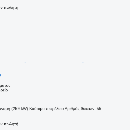
τον πωλητή
o
ήματος
ρείο
ύναμη (259 kW)
Καύσιμο
πετρέλαιο
Αριθμός θέσεων
55
τον πωλητή