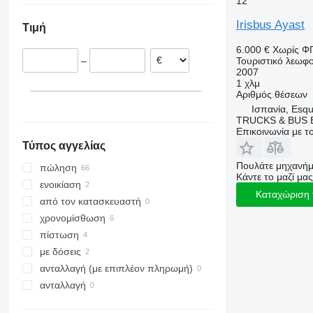
12
Ιταλία
Irisbus Ayast
Τιμή
Ισπανία
Γαλλία
6.000 €
Χωρίς Φ
Τουριστικό λεωφο
–
Τσεχία
2007
Ρουμανία
1 χλμ
Αριθμός θέσεων
Ουγγαρία
Ισπανία, Esqu
Δανία
TRUCKS & BUS E
Επικοινωνία με 
Τύπος αγγελίας
Πουλάτε μηχανήμ
πώληση
Κάντε το μαζί μας
ενοικίαση
Καταχώριση 
από τον κατασκευαστή
χρονομίσθωση
πίστωση
με δόσεις
ανταλλαγή (με επιπλέον πληρωμή)
ανταλλαγή