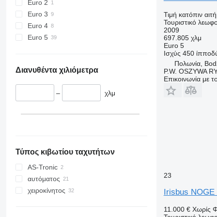
Euro 2
Euro 3
Τιμή κατόπιν αιτ
Τουριστικό λεωφο
Euro 4
2009
Euro 5
697.805 χλμ
Euro 5
Ισχύς
450 ίπποδ
Πολωνία, Bod
Διανυθέντα χιλιόμετρα
P.W. OSZYWA R
Επικοινωνία με 
–
χλμ
Τύπος κιβωτίου ταχυτήτων
AS-Tronic
23
αυτόματος
χειροκίνητος
Irisbus NOG
11.000 €
Χωρίς 
Τουριστικό λεωφο