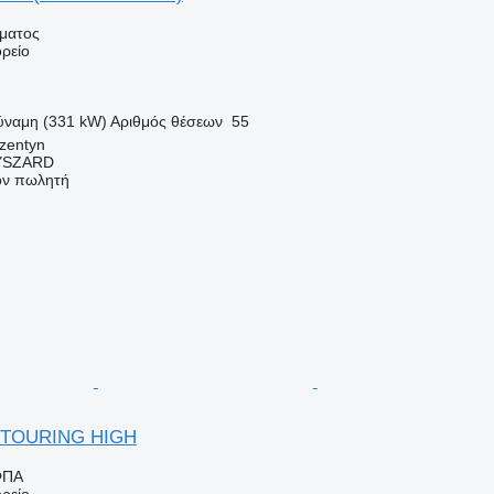
ήματος
ρείο
ύναμη (331 kW)
Αριθμός θέσεων
55
zentyn
YSZARD
τον πωλητή
E TOURING HIGH
ΦΠΑ
ρείο