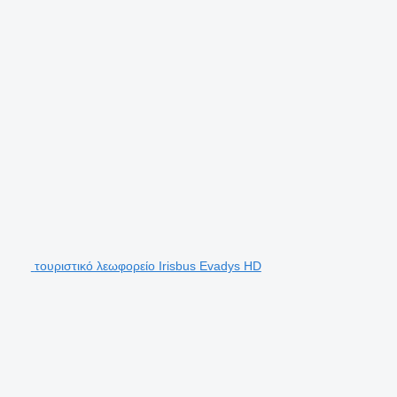
τουριστικό λεωφορείο Irisbus Evadys HD