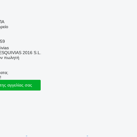
ΠΑ
ρείο
59
ivias
SQUIVIAS 2016 S.L.
τον πωλητή
ατα;
!
της αγγελίας σας