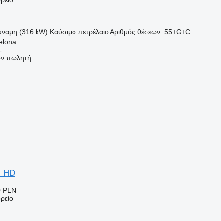
ύναμη (316 kW)
Καύσιμο
πετρέλαιο
Αριθμός θέσεων
55+G+C
elona
.
τον πωλητή
s HD
0 PLN
ρείο