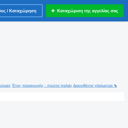
δος / Καταχώρηση
Καταχώριση της αγγελίας σας
ούριες
Έτος παραγωγής - πρώτα παλιές
Διανυθέντα χιλιόμετρα ⬊