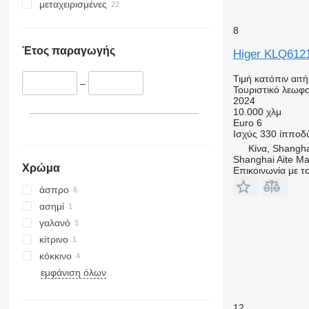
μεταχειρισμένες
8
Έτος παραγωγής
Higer KLQ612
Τιμή κατόπιν αιτ
–
Τουριστικό λεωφο
2024
10.000 χλμ
Euro 6
Ισχύς
330 ίπποδ
Κίνα, Shangh
Shanghai Aite Ma
Χρώμα
Επικοινωνία με 
άσπρο
ασημί
γαλανό
κίτρινο
κόκκινο
εμφάνιση όλων
12