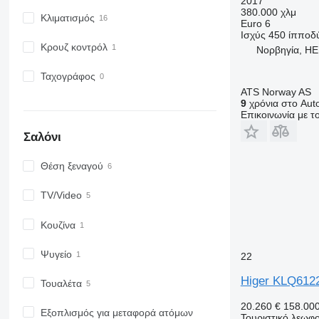
2017
380.000 χλμ
Κλιματισμός
Euro 6
Ισχύς
450 ίπποδ
Κρουζ κοντρόλ
Νορβηγία, H
Ταχογράφος
ATS Norway AS
9
χρόνια στο Auto
Επικοινωνία με 
Σαλόνι
Θέση ξεναγού
TV/Video
Κουζίνα
Ψυγείο
22
Higer KLQ612
Τουαλέτα
20.260 €
158.00
Εξοπλισμός για μεταφορά ατόμων
Τουριστικό λεωφο