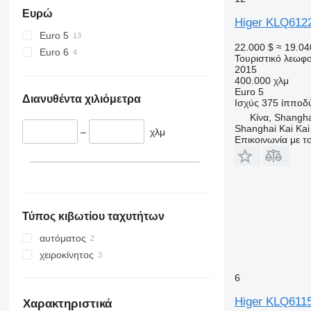
Ευρώ
Higer KLQ612
Euro 5
22.000 $
≈ 19.04
Euro 6
Τουριστικό λεωφο
2015
400.000 χλμ
Euro 5
Διανυθέντα χιλιόμετρα
Ισχύς
375 ίπποδ
Κίνα, Shangh
Shanghai Kai Kai
–
χλμ
Επικοινωνία με 
Τύπος κιβωτίου ταχυτήτων
αυτόματος
χειροκίνητος
6
Higer KLQ611
Χαρακτηριστικά