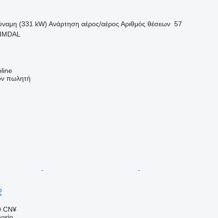
ύναμη (331 kW)
Ανάρτηση
αέρος/αέρος
Αριθμός θέσεων
57
EIMDAL
line
τον πωλητή
2
0 CN¥
ρείο