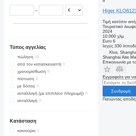
8
Higer KLQ612
–
Τιμή κατόπιν αιτ
Τουριστικό λεωφο
2024
10.000 χλμ
Euro 6
Ισχύς
330 ίπποδ
Τύπος αγγελίας
Κίνα, Shangh
πώληση
Shanghai Aite Ma
Επικοινωνία με 
από τον κατασκευαστή
χρονομίσθωση
Εγγραφείτε για ν
πίστωση
με δόσεις
Συνδρομή
ανταλλαγή (με επιπλέον πληρωμή)
Πατώντας αποδέχ
ανταλλαγή
Κατάσταση
καινούριο