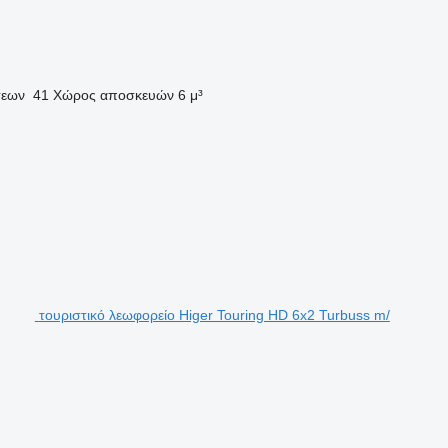
σεων
41
Χώρος αποσκευών
6 μ³
τουριστικό λεωφορείο Higer Touring HD 6x2 Turbuss m/