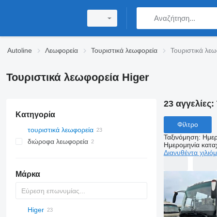
Autoline
Λεωφορεία
Τουριστικά λεωφορεία
Τουριστικά λεω
Τουριστικά λεωφορεία Higer
23 αγγελίες:
Κατηγορία
Φίλτρο
τουριστικά λεωφορεία
Ταξινόμηση
:
Ημερ
διώροφα λεωφορεία
Ημερομηνία κατ
Διανυθέντα χιλιό
Μάρκα
Higer
Probus
Maestro
Aura
Futura
SB
Ducato
BJ