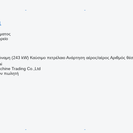
1
ήματος
ρείο
ύναμη (243 kW)
Καύσιμο
πετρέλαιο
Ανάρτηση
αέρος/αέρος
Αριθμός θέ
ai
chine Trading Co.,Ltd
τον πωλητή