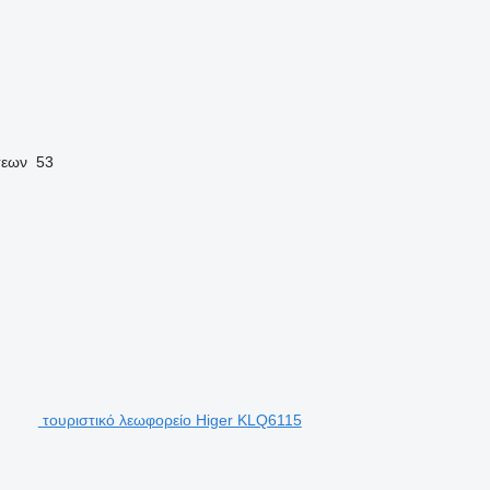
σεων
53
τουριστικό λεωφορείο Higer KLQ6115