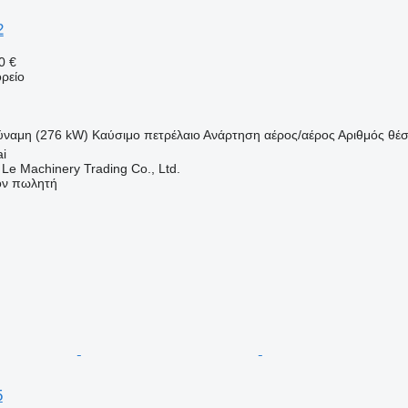
2
0 €
ρείο
ύναμη (276 kW)
Καύσιμο
πετρέλαιο
Ανάρτηση
αέρος/αέρος
Αριθμός θέ
ai
 Le Machinery Trading Co., Ltd.
τον πωλητή
5