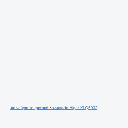
καινούριο τουριστικό λεωφορείο Higer KLQ6932