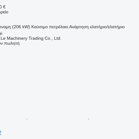
0 €
ρείο
ύναμη (206 kW)
Καύσιμο
πετρέλαιο
Ανάρτηση
ελατήριο/ελατήριο
ai
 Le Machinery Trading Co., Ltd.
τον πωλητή
2