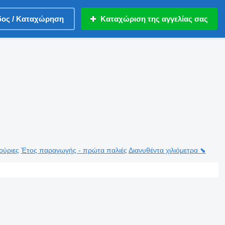
δος / Καταχώρηση
Καταχώριση της αγγελίας σας
ούριες
Έτος παραγωγής - πρώτα παλιές
Διανυθέντα χιλιόμετρα ⬊