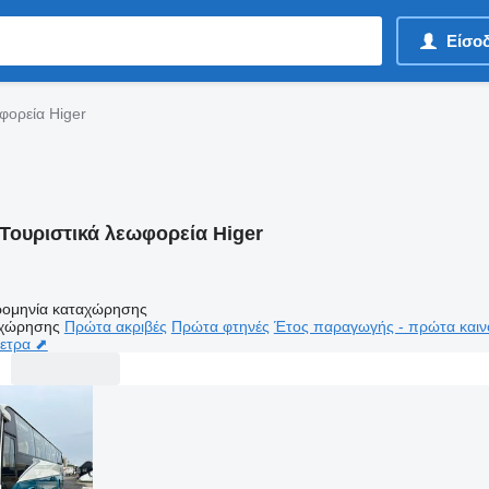
Είσο
φορεία Higer
Τουριστικά λεωφορεία Higer
ομηνία καταχώρησης
αχώρησης
Πρώτα ακριβές
Πρώτα φτηνές
Έτος παραγωγής - πρώτα καιν
μετρα ⬈