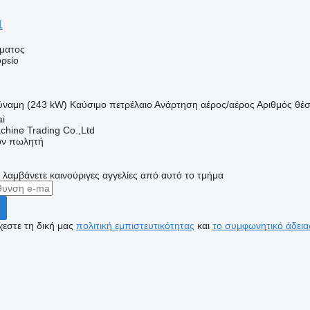
1
ήματος
ρείο
ύναμη (243 kW)
Καύσιμο
πετρέλαιο
Ανάρτηση
αέρος/αέρος
Αριθμός θέ
ai
chine Trading Co.,Ltd
τον πωλητή
α λαμβάνετε καινούριγες αγγελίες από αυτό το τμήμα
εστε τη δική μας
πολιτική εμπιστευτικότητας
και
το συμφωνητικό άδεια