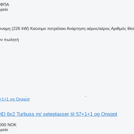
 ΦΠΑ
ρείο
ύναμη (226 kW)
Καύσιμο
πετρέλαιο
Ανάρτηση
αέρος/αέρος
Αριθμός θέ
τον πωλητή
57+1+1 og Onspot
HD 6x2 Turbuss m/ seteplasser til 57+1+1 og Onspot
.000 NOK
ρείο