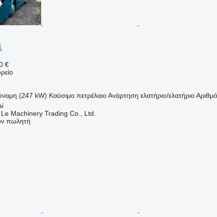
1
0 €
ρείο
ύναμη (247 kW)
Καύσιμο
πετρέλαιο
Ανάρτηση
ελατήριο/ελατήριο
Αριθμ
ai
 Le Machinery Trading Co., Ltd.
τον πωλητή