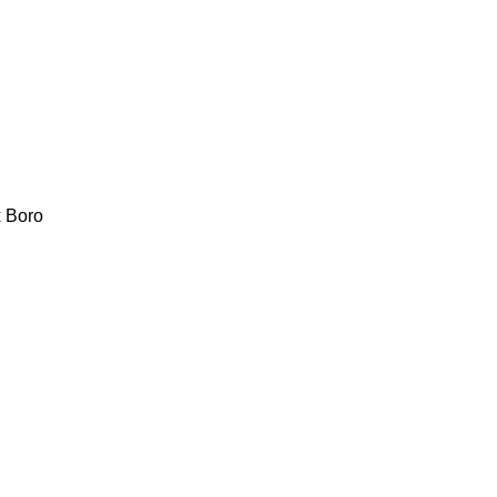
x
Boro