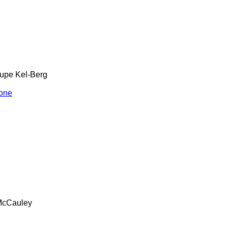
upe
Kel-Berg
one
cCauley