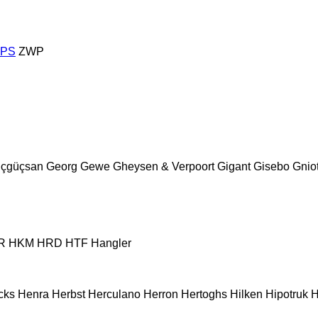
ZPS
ZWP
çgüçsan
Georg
Gewe
Gheysen & Verpoort
Gigant
Gisebo
Gnio
R
HKM
HRD
HTF
Hangler
cks
Henra
Herbst
Herculano
Herron
Hertoghs
Hilken
Hipotruk
H