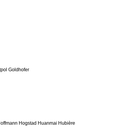
tpol
Goldhofer
offmann
Hogstad
Huanmai
Hubière