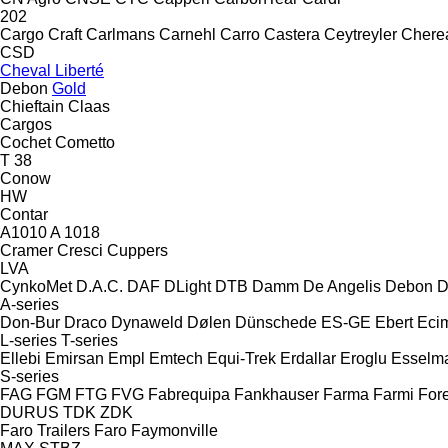
202
Cargo Craft
Carlmans
Carnehl
Carro
Castera
Ceytreyler
Chere
CSD
Cheval Liberté
Debon
Gold
Chieftain
Claas
Cargos
Cochet
Cometto
T 38
Conow
HW
Contar
A1010
A 1018
Cramer
Cresci
Cuppers
LVA
CynkoMet
D.A.C.
DAF
DLight
DTB
Damm
De Angelis
Debon
D
A-series
Don-Bur
Draco
Dynaweld
Dølen
Dünschede
ES-GE
Ebert
Eci
L-series
T-series
Ellebi
Emirsan
Empl
Emtech
Equi-Trek
Erdallar
Eroglu
Esselm
S-series
FAG
FGM
FTG
FVG
Fabrequipa
Fankhauser
Farma
Farmi Fore
DURUS
TDK
ZDK
Faro Trailers
Faro
Faymonville