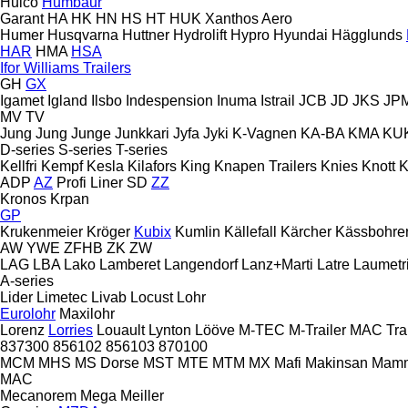
Hulco
Humbaur
Garant
HA
HK
HN
HS
HT
HUK
Xanthos Aero
Humer
Husqvarna
Huttner
Hydrolift
Hypro
Hyundai
Hägglunds
HAR
HMA
HSA
Ifor Williams Trailers
GH
GX
Igamet
Igland
Ilsbo
Indespension
Inuma
Istrail
JCB
JD
JKS
JPM
MV
TV
Jung
Jung
Junge
Junkkari
Jyfa
Jyki
K-Vagnen
KA-BA
KMA
KU
D-series
S-series
T-series
Kellfri
Kempf
Kesla
Kilafors
King
Knapen Trailers
Knies
Knott
K
ADP
AZ
Profi Liner
SD
ZZ
Kronos
Krpan
GP
Krukenmeier
Kröger
Kubix
Kumlin
Källefall
Kärcher
Kässbohre
AW
YWE
ZFHB
ZK
ZW
LAG
LBA
Lako
Lamberet
Langendorf
Lanz+Marti
Latre
Laumetr
A-series
Lider
Limetec
Livab
Locust
Lohr
Eurolohr
Maxilohr
Lorenz
Lorries
Louault
Lynton
Lööve
M-TEC
M-Trailer
MAC Trai
837300
856102
856103
870100
MCM
MHS
MS Dorse
MST
MTE
MTM
MX
Mafi
Makinsan
Mam
MAC
Mecanorem
Mega
Meiller