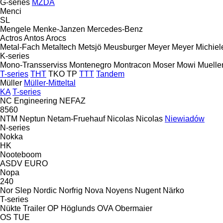
G-series
MZDA
Menci
SL
Mengele
Menke-Janzen
Mercedes-Benz
Actros
Antos
Arocs
Metal-Fach
Metaltech
Metsjö
Meusburger
Meyer
Meyer
Michiel
K-series
Mono-Transserviss
Montenegro
Montracon
Moser
Mowi
Muelle
T-series
THT
TKO
TP
TTT
Tandem
Müller
Müller-Mitteltal
KA
T-series
NC Engineering
NEFAZ
8560
NTM
Neptun
Netam-Fruehauf
Nicolas
Nicolas
Niewiadów
N-series
Nokka
HK
Nooteboom
ASDV
EURO
Nopa
240
Nor Slep
Nordic
Norfrig
Nova
Noyens
Nugent
Närko
T-series
Nükte Trailer
OP Höglunds
OVA
Obermaier
OS
TUE