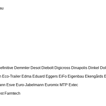
au
efinitive
Demmler
Desot
Diebolt
Digicross
Dinapolis
Dinkel
Dol
m
Eco-Trailer
Edma
Eduard
Eggers
EiFo
Eigenbau
Ekengårds
E
ann
Esve
Euro-Jabelmann
Euromix MTP
Extec
st
Farmtech