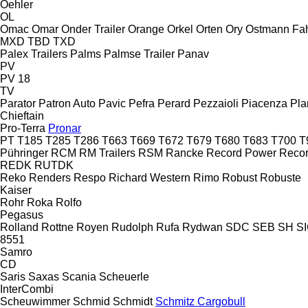
Oehler
OL
Omac
Omar
Onder Trailer
Orange
Orkel
Orten
Ory
Ostmann Fa
MXD
TBD
TXD
Palex Trailers
Palms
Palmse Trailer
Panav
PV
PV 18
TV
Parator
Patron Auto
Pavic
Pefra
Perard
Pezzaioli
Piacenza
Pla
Chieftain
Pro-Terra
Pronar
PT
T185
T285
T286
T663
T669
T672
T679
T680
T683
T700
T
Pühringer
RCM
RM Trailers
RSM
Rancke
Record Power
Reco
REDK
RUTDK
Reko
Renders
Respo
Richard Western
Rimo
Robust
Robuste
Kaiser
Rohr
Roka
Rolfo
Pegasus
Rolland
Rottne
Royen
Rudolph
Rufa
Rydwan
SDC
SEB
SH
S
8551
Samro
CD
Saris
Saxas
Scania
Scheuerle
InterCombi
Scheuwimmer
Schmid
Schmidt
Schmitz Cargobull