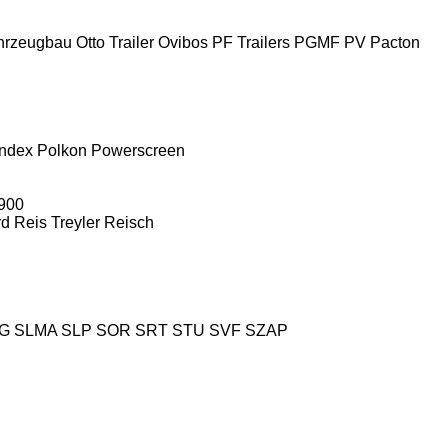
hrzeugbau
Otto Trailer
Ovibos
PF Trailers
PGMF
PV
Pacton
ndex
Polkon
Powerscreen
900
rd
Reis Treyler
Reisch
IG
SLMA
SLP
SOR
SRT
STU
SVF
SZAP