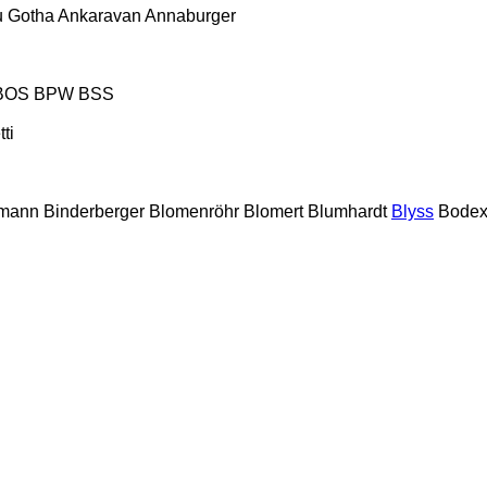
 Gotha
Ankaravan
Annaburger
BOS
BPW
BSS
tti
lmann
Binderberger
Blomenröhr
Blomert
Blumhardt
Blyss
Bode