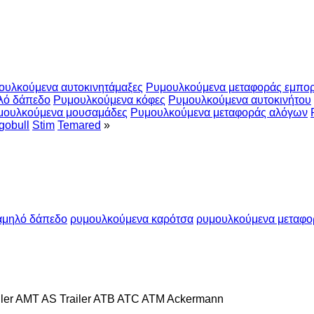
ουλκούμενα αυτοκινητάμαξες
Ρυμουλκούμενα μεταφοράς εμπο
λό δάπεδο
Ρυμουλκούμενα κόφες
Ρυμουλκούμενα αυτοκινήτου
μουλκούμενα μουσαμάδες
Ρυμουλκούμενα μεταφοράς αλόγων
gobull
Stim
Temared
»
αμηλό δάπεδο
ρυμουλκούμενα καρότσα
ρυμουλκούμενα μεταφο
ler
AMT
AS Trailer
ATB
ATC
ATM
Ackermann