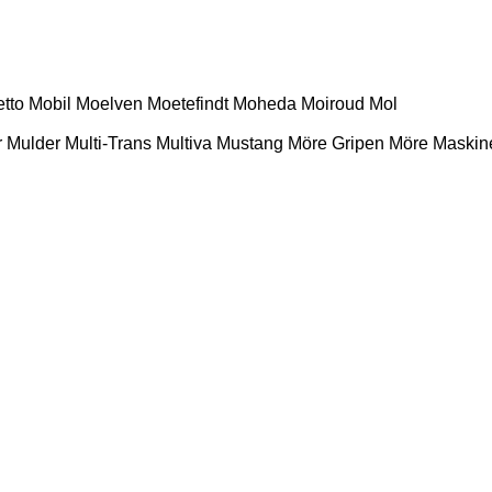
etto
Mobil
Moelven
Moetefindt
Moheda
Moiroud
Mol
r
Mulder
Multi-Trans
Multiva
Mustang
Möre Gripen
Möre Maskin