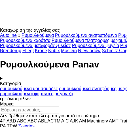
Καταχώριση της αγγελίας σας
Autoline
»
Ρυμουλκούμενα
Ρυμουλκούμενα ανατρεπόμενα
Ρυμ
Ρυμουλκούμενα καρότσα
Ρυμουλκούμενα πλατφόρμες με χαμη
Ρυμουλκούμενα μεταφοράς ξυλείας
Ρυμουλκούμενα ψυγεία
Ρυ
Brenderup
Fliegl
Krone
Kubix
Möslein
Niewiadów
Schmitz Car
Ρυμουλκούμενα Panav
Κατηγορία
ρυμουλκούμενα μουσαμάδες
ρυμουλκούμενα πλατφόρμες με χ
ρυμουλκούμενοι φορτωτές με γάντζο
εμφάνιση όλων
Μάρκα
Δεν βρέθηκαν αποτελέσματα για αυτό το ερώτημα
4P
A&D
ABC
ABC
ABL
ACTM
AIC
AJK
AM Machinery
AMT Trai
PA
TPW
Z-series