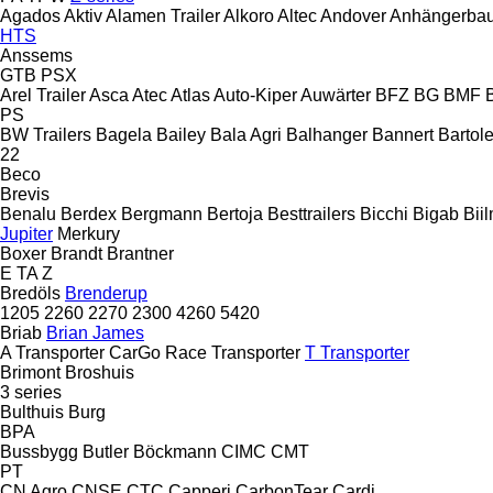
Agados
Aktiv
Alamen Trailer
Alkoro
Altec
Andover
Anhängerbau
HTS
Anssems
GTB
PSX
Arel Trailer
Asca
Atec
Atlas
Auto-Kiper
Auwärter
BFZ
BG
BMF
PS
BW Trailers
Bagela
Bailey
Bala Agri
Balhanger
Bannert
Bartole
22
Beco
Brevis
Benalu
Berdex
Bergmann
Bertoja
Besttrailers
Bicchi
Bigab
Bii
Jupiter
Merkury
Boxer
Brandt
Brantner
E
TA
Z
Bredöls
Brenderup
1205
2260
2270
2300
4260
5420
Briab
Brian James
A Transporter
CarGo
Race Transporter
T Transporter
Brimont
Broshuis
3 series
Bulthuis
Burg
BPA
Bussbygg
Butler
Böckmann
CIMC
CMT
PT
CN Agro
CNSE
CTC
Capperi
CarbonTear
Cardi