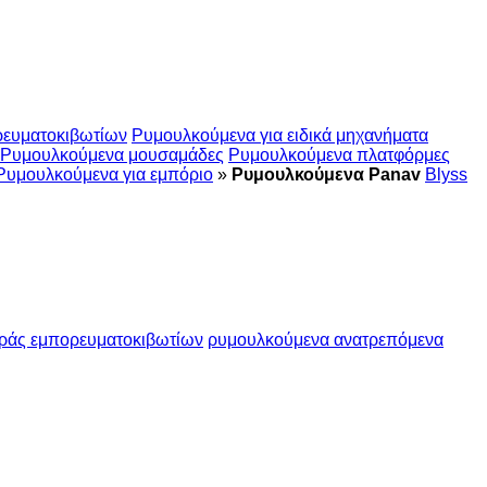
ρευματοκιβωτίων
Ρυμουλκούμενα για ειδικά μηχανήματα
Ρυμουλκούμενα μουσαμάδες
Ρυμουλκούμενα πλατφόρμες
Ρυμουλκούμενα για εμπόριο
»
Ρυμουλκούμενα Panav
Blyss
ράς εμπορευματοκιβωτίων
ρυμουλκούμενα ανατρεπόμενα