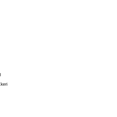
l
keri