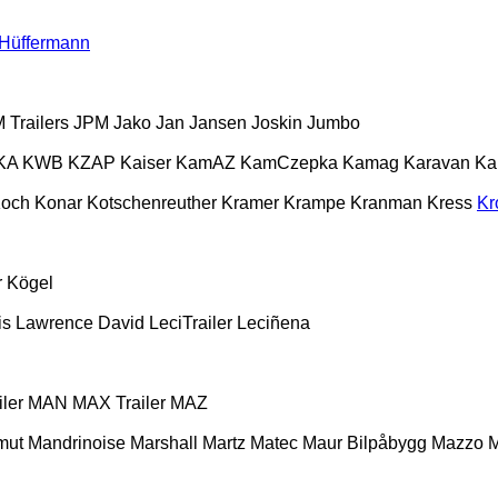
Hüffermann
 Trailers
JPM
Jako
Jan
Jansen
Joskin
Jumbo
KA
KWB
KZAP
Kaiser
KamAZ
KamCzepka
Kamag
Karavan
Ka
och
Konar
Kotschenreuther
Kramer
Krampe
Kranman
Kress
Kr
r
Kögel
is
Lawrence David
LeciTrailer
Leciñena
ler
MAN
MAX Trailer
MAZ
mut
Mandrinoise
Marshall
Martz
Matec
Maur Bilpåbygg
Mazzo
M