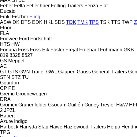
MAX
STBZ
Feber
Fella
Fellechner
Felling Trailers
Fenza
Fiat
Ducato
Finkl
Fischer
Fliegl
ASW
DK
DTS
EDK
HKL
SDS
TDK
TMK
TPS
TSK
TTS
TWP
Floor
FLA
Foowee
Ford
Fortschritt
HTS
HW
Fortuna
Foss
Foss-Eik
Foster
Frejat
Fruehauf
Fuhrmann
GKB
819
8328
8527
GS Meppel
AC
GT
GTS
GVN Trailer
GWL
Gaupen
Gauss
General Trailers
Gen
STN
STZ
TU
Gourdon
CP
PE
Gremo
Groenewegen
DRA
Gromex
Grünenfelder
Gsodam
Guillén
Güneş Treyler
H&W
HF
2 JPZL
Hapert
Azure
Indigo
Harbeck
Harryda Slap
Hawe
Hazlewood Trailers
Helpo
Hendri
TPG