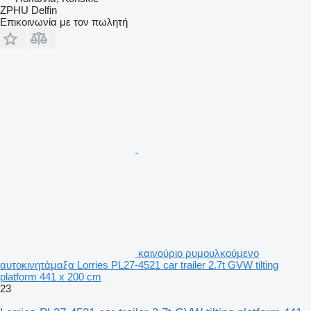
ZPHU Delfin
Επικοινωνία με τον πωλητή
καινούριο ρυμουλκούμενο
αυτοκινητάμαξα Lorries PL27-4521 car trailer 2.7t GVW tilting
platform 441 x 200 cm
23