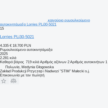
καινούριο ρυμουλκούμενο
αυτοκινητάμαξα Lorries PLi30-5021
15
Lorries PLi30-5021
4.335 €
18.700 PLN
Ρυμουλκούμενο αυτοκινητάμαξα
2025
2.281 κιλά
Καθαρό βάρος
719 κιλά
Αριθμός αξόνων
2
Αριθμός αυτοκινήτων
1
Πολωνία, Medynia Głogowska
Zakład Produkcji Przyczep i Nadwozi "STIM" Małecki s.j.
Επικοινωνία με τον πωλητή