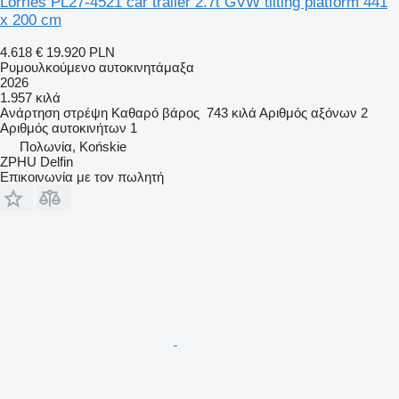
Lorries PL27-4521 car trailer 2.7t GVW tilting platform 441
x 200 cm
4.618 €
19.920 PLN
Ρυμουλκούμενο αυτοκινητάμαξα
2026
1.957 κιλά
Ανάρτηση
στρέψη
Καθαρό βάρος
743 κιλά
Αριθμός αξόνων
2
Αριθμός αυτοκινήτων
1
Πολωνία, Końskie
ZPHU Delfin
Επικοινωνία με τον πωλητή