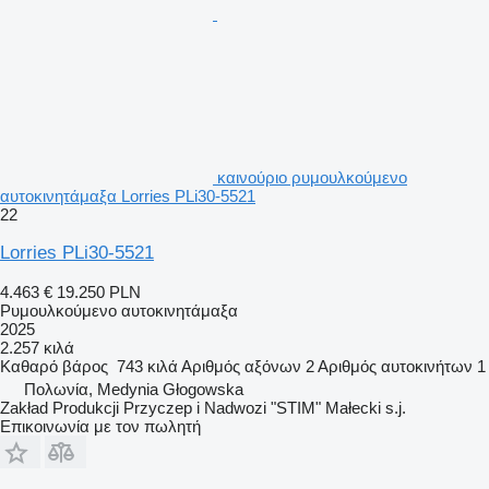
καινούριο ρυμουλκούμενο
αυτοκινητάμαξα Lorries PLi30-5521
22
Lorries PLi30-5521
4.463 €
19.250 PLN
Ρυμουλκούμενο αυτοκινητάμαξα
2025
2.257 κιλά
Καθαρό βάρος
743 κιλά
Αριθμός αξόνων
2
Αριθμός αυτοκινήτων
1
Πολωνία, Medynia Głogowska
Zakład Produkcji Przyczep i Nadwozi "STIM" Małecki s.j.
Επικοινωνία με τον πωλητή