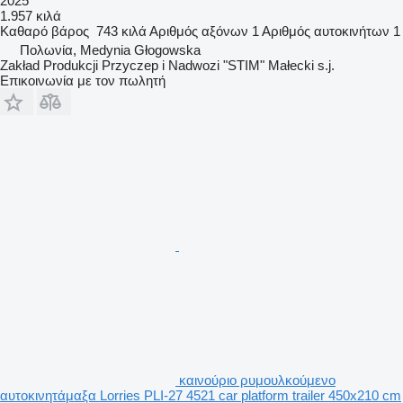
2025
1.957 κιλά
Καθαρό βάρος
743 κιλά
Αριθμός αξόνων
1
Αριθμός αυτοκινήτων
1
Πολωνία, Medynia Głogowska
Zakład Produkcji Przyczep i Nadwozi "STIM" Małecki s.j.
Επικοινωνία με τον πωλητή
καινούριο ρυμουλκούμενο
αυτοκινητάμαξα Lorries PLI-27 4521 car platform trailer 450x210 cm