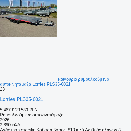
καινούριο ρυμουλκούμενο
αυτοκινητάμαξα Lorries PLS35-6021
23
Lorries PLS35-6021
5.467 €
23.580 PLN
Ρυμουλκούμενο αυτοκινητάμαξα
2026
2.690 κιλά
Ανάρτηση
στρέψη
Καθαρό βάρος
810 κιλά
Αριθμός αξόνων
3