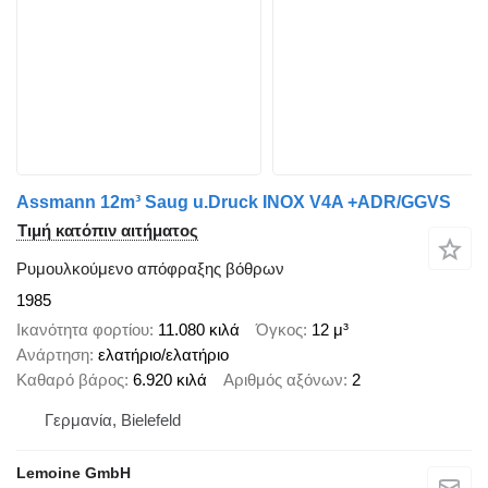
Assmann 12m³ Saug u.Druck INOX V4A +ADR/GGVS
Τιμή κατόπιν αιτήματος
Ρυμουλκούμενο απόφραξης βόθρων
1985
Ικανότητα φορτίου
11.080 κιλά
Όγκος
12 μ³
Ανάρτηση
ελατήριο/ελατήριο
Καθαρό βάρος
6.920 κιλά
Αριθμός αξόνων
2
Γερμανία, Bielefeld
Lemoine GmbH