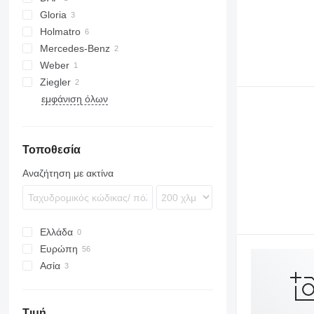
Gloria
Holmatro
Mercedes-Benz
Weber
Ziegler
εμφάνιση όλων
Τοποθεσία
Αναζήτηση με ακτίνα
Ελλάδα
Ευρώπη
Ασία
Γερμανία
Ολλανδία
Ουζμπεκιστάν
Μεγάλη Βρετανία
Τουρκία
Τιμή