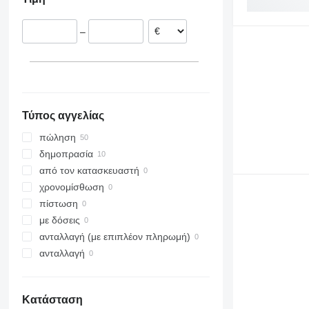
Βέλγιο
Σουηδία
–
Γαλλία
Δανία
Ρουμανία
εμφάνιση όλων
Τύπος αγγελίας
πώληση
δημοπρασία
από τον κατασκευαστή
χρονομίσθωση
πίστωση
με δόσεις
ανταλλαγή (με επιπλέον πληρωμή)
ανταλλαγή
Κατάσταση