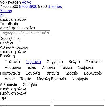
Volkswagen
Volvo
7700
8500
8700
8900
9700
B-series
Yutong
ZK
εμφάνιση όλων
Τοποθεσία
Αναζήτηση με ακτίνα
Ελλάδα
Αθήνα
Λιτόχωρο
εμφάνιση όλων
Ευρώπη
Πολωνία
Γερμανία
Ουγγαρία
Βέλγιο
Ολλανδία
Ρουμανία
Ιταλία
Λετονία
Γαλλία
Σλοβενία
Πορτογαλία
Εσθονία
Ισπανία
Κροατία
Βουλγαρία
Δανία
Τσεχία
Μεγάλη Βρετανία
Νορβηγία
Λιθουανία
Σουηδία
εμφάνιση όλων
εμφάνιση όλων
Τιμή
–