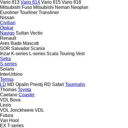
Vario 813
Vario 814
Vario 815
Vario 818
Mitsubishi Fuso
Mitsubishi
Neman
Neoplan
Euroliner
Tourliner
Transliner
Nissan
Civilian
Otokar
Navigo
Sultan
Vectio
Renault
Ares
Iliade
Mascott
SOR
Salvador
Scania
Irizar
K-series
L-series
Scala
Touring
Vest
Setra
S-series
Solaris
InterUrbino
Temsa
LD
MD
Opalin
Prestij
RD
Safari
Tourmalin
Thomas
Toyota
Caetano
Coaster
VDL Bova
Lexio
VDL Jonckheere
VDL
Futura
Van Hool
EX
T-series