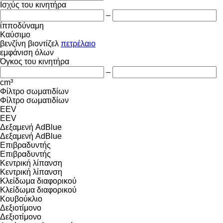
Ισχύς του κινητήρα
–
ίπποδύναμη
Καύσιμο
βενζίνη
βιοντίζελ
πετρέλαιο
εμφάνιση όλων
Όγκος του κινητήρα
–
cm³
Φίλτρο σωματιδίων
Φίλτρο σωματιδίων
EEV
EEV
Δεξαμενή AdBlue
Δεξαμενή AdBlue
Επιβραδυντής
Επιβραδυντής
Κεντρική λίπανση
Κεντρική λίπανση
Κλείδωμα διαφορικού
Κλείδωμα διαφορικού
Κουβούκλιο
Δεξιοτίμονο
Δεξιοτίμονο