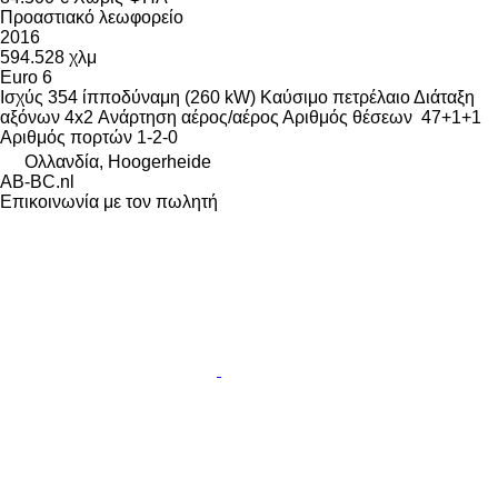
Προαστιακό λεωφορείο
2016
594.528 χλμ
Euro 6
Ισχύς
354 ίπποδύναμη (260 kW)
Καύσιμο
πετρέλαιο
Διάταξη
αξόνων
4x2
Ανάρτηση
αέρος/αέρος
Αριθμός θέσεων
47+1+1
Αριθμός πορτών
1-2-0
Ολλανδία, Hoogerheide
AB-BC.nl
Επικοινωνία με τον πωλητή