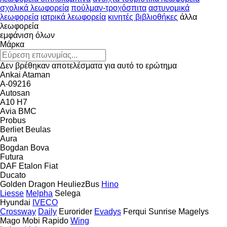
σχολικά λεωφορεία
πούλμαν-τροχόσπιτα
αστυνομικά
λεωφορεία
ιατρικά λεωφορεία
κινητές βιβλιοθήκες
άλλα
λεωφορεία
εμφάνιση όλων
Μάρκα
Δεν βρέθηκαν αποτελέσματα για αυτό το ερώτημα
Ankai
Ataman
A-09216
Autosan
A10
H7
Avia
BMC
Probus
Berliet
Beulas
Aura
Bogdan
Bova
Futura
DAF
Etalon
Fiat
Ducato
Golden Dragon
HeuliezBus
Hino
Liesse
Melpha
Selega
Hyundai
IVECO
Crossway
Daily
Eurorider
Evadys
Ferqui Sunrise
Magelys
Mago
Mobi
Rapido
Wing