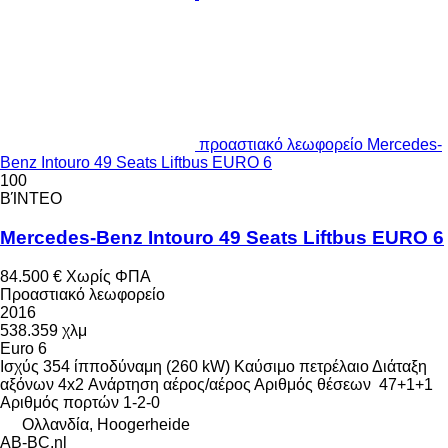
προαστιακό λεωφορείο Mercedes-
Benz Intouro 49 Seats Liftbus EURO 6
100
ΒΊΝΤΕΟ
Mercedes-Benz Intouro 49 Seats Liftbus EURO 6
84.500 €
Χωρίς ΦΠΑ
Προαστιακό λεωφορείο
2016
538.359 χλμ
Euro 6
Ισχύς
354 ίπποδύναμη (260 kW)
Καύσιμο
πετρέλαιο
Διάταξη
αξόνων
4x2
Ανάρτηση
αέρος/αέρος
Αριθμός θέσεων
47+1+1
Αριθμός πορτών
1-2-0
Ολλανδία, Hoogerheide
AB-BC.nl