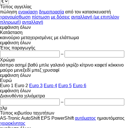
Τύπος αγγελίας
πώληση
ενοικίαση
δημοπρασία
από τον κατασκευαστή
χρονομίσθωση
πίστωση
με δόσεις
ανταλλαγή (με επιπλέον
πληρωμή)
ανταλλαγή
εμφάνιση όλων
Κατάσταση
καινούριο
μεταχειρισμένες
με ελάττωμα
εμφάνιση όλων
Έτος παραγωγής
–
Χρώμα
άσπρο
ασημί
βαθύ μπλε
γαλανό
γκρίζο
κίτρινο
καφετί
κόκκινο
μαύρο
μενεξεδί
μπεζ
χρυσαφί
εμφάνιση όλων
Ευρώ
Euro 1
Euro 2
Euro 3
Euro 4
Euro 5
Euro 6
εμφάνιση όλων
Διανυθέντα χιλιόμετρα
–
χλμ
Τύπος κιβωτίου ταχυτήτων
AS-Tronic
AutoShift
EPS
PowerShift
αυτόματος
ημιαυτόματος
χειροκίνητος