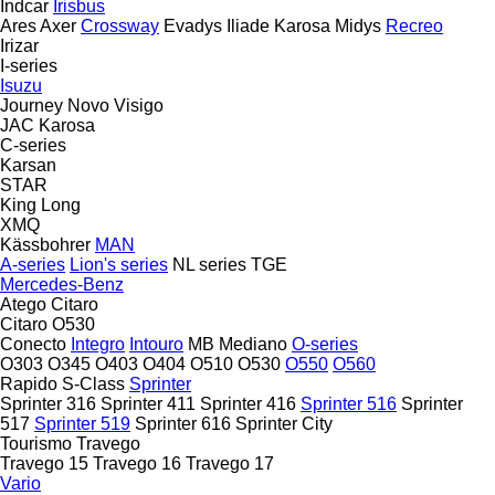
Indcar
Irisbus
Ares
Axer
Crossway
Evadys
Iliade
Karosa
Midys
Recreo
Irizar
I-series
Isuzu
Journey
Novo
Visigo
JAC
Karosa
C-series
Karsan
STAR
King Long
XMQ
Kässbohrer
MAN
A-series
Lion's series
NL series
TGE
Mercedes-Benz
Atego
Citaro
Citaro O530
Conecto
Integro
Intouro
MB
Mediano
O-series
O303
O345
O403
O404
O510
O530
O550
O560
Rapido
S-Class
Sprinter
Sprinter 316
Sprinter 411
Sprinter 416
Sprinter 516
Sprinter
517
Sprinter 519
Sprinter 616
Sprinter City
Tourismo
Travego
Travego 15
Travego 16
Travego 17
Vario