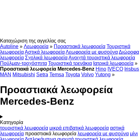
Καταχώριση της αγγελίας σας
Autoline
»
Λεωφορεία
»
Προαστιακά λεωφορεία
Τουριστικά
λεωφορεία
Αστικά λεωφορεία
Λεωφορεία με φυσούνα
Διώροφα
λεωφορεία
Σχολικά λεωφορεία
Ανοιχτά τουριστικά λεωφορεία
Πούλμαν-τροχόσπιτα
Τουριστικά τρενάκια
Ιατρικά λεωφορεία
»
Προαστιακά λεωφορεία Mercedes-Benz
Hino
IVECO
Irisbus
MAN
Mitsubishi
Setra
Temsa
Toyota
Volvo
Yutong
»
Προαστιακά λεωφορεία
Mercedes-Benz
Κατηγορία
τουριστικά λεωφορεία
μικρά επιβατικά λεωφορεία
αστικά
λεωφορεία
προαστιακά λεωφορεία
λεωφορεία με φυσούνα
μίνι
λεωφορεία διπλοκάμπινα
ανοιχτά τουριστικά λεωφορεία