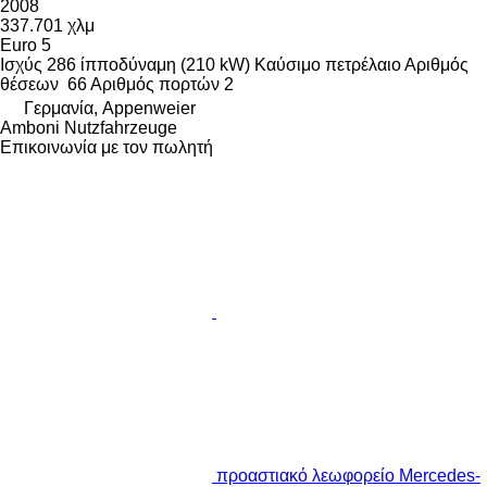
2008
337.701 χλμ
Euro 5
Ισχύς
286 ίπποδύναμη (210 kW)
Καύσιμο
πετρέλαιο
Αριθμός
θέσεων
66
Αριθμός πορτών
2
Γερμανία, Appenweier
Amboni Nutzfahrzeuge
Επικοινωνία με τον πωλητή
προαστιακό λεωφορείο Mercedes-