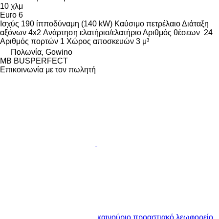
10 χλμ
Euro 6
Ισχύς
190 ίπποδύναμη (140 kW)
Καύσιμο
πετρέλαιο
Διάταξη
αξόνων
4x2
Ανάρτηση
ελατήριο/ελατήριο
Αριθμός θέσεων
24
Αριθμός πορτών
1
Χώρος αποσκευών
3 μ³
Πολωνία, Gowino
MB BUSPERFECT
Επικοινωνία με τον πωλητή
καινούριο προαστιακό λεωφορείο