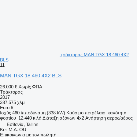
τράκτορας MAN TGX 18.460 4X2
BLS
11
MAN TGX 18.460 4X2 BLS
26.000 €
Χωρίς ΦΠΑ
Τράκτορας
2017
387.575 χλμ
Euro 6
Ισχύς
460 ίπποδύναμη (338 kW)
Καύσιμο
πετρέλαιο
Ικανότητα
φορτίου
12.440 κιλά
Διάταξη αξόνων
4x2
Ανάρτηση
αέρος/αέρος
Εσθονία, Tallinn
Keil M.A. OU
Επικοινωνία με τον πωλητή