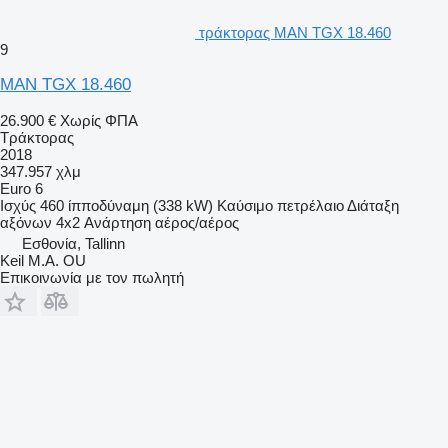
Fuel tank: 580l
Fuel tank 2: 580l
τράκτορας MAN TGX 18.460
AdBlue tank: 80l
9
Wheel base: 3.600 mm
MAN TGX 18.460
26.900 €
Χωρίς ΦΠΑ
Τράκτορας
2018
347.957 χλμ
Euro 6
Ισχύς
460 ίπποδύναμη (338 kW)
Καύσιμο
πετρέλαιο
Διάταξη
αξόνων
4x2
Ανάρτηση
αέρος/αέρος
Εσθονία, Tallinn
Keil M.A. OU
Επικοινωνία με τον πωλητή