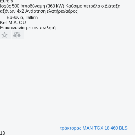
Euro 6
Ισχύς
500 ίπποδύναμη (368 kW)
Καύσιμο
πετρέλαιο
Διάταξη
αξόνων
4x2
Ανάρτηση
ελατήριο/αέρος
Εσθονία, Tallinn
Keil M.A. OU
Επικοινωνία με τον πωλητή
τράκτορας MAN TGX 18.460 BLS
13