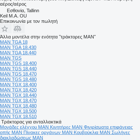
αέρος/αέρος
Εσθονία, Tallinn
Keil M.A. OU
Επικοινωνία με τον πωλητή
Άλλα μοντέλα στην ενότητα "τράκτορες MAN"
MAN TGA 18
MAN TGA 18.430
MAN TGA 18.440
MAN TGS
MAN TGS 18.400
MAN TGS 18.440
MAN TGS 18.470
MAN TGS 18.480
MAN TGX 18.400
MAN TGX 18.420
MAN TGX 18.440
MAN TGX 18.470
MAN TGX 18.480
MAN TGX 18.500
MAN TGX 18.510
Τράκτορας για ανταλλακτικά
Μονάδες ελέγχου MAN
Κινητήρες MAN
Φινιρίσματα επιφάνειας
οπής MAN
Πίνακες οργάνων MAN
Κουβούκλια MAN
Σωλήνες
διακλαδώσεως MAN