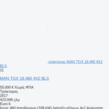
τράκτορας MAN TGX 18.460 4X2
BLS
11
MAN TGX 18.460 4X2 BLS
55.000 €
Χωρίς ΦΠΑ
Τράκτορας
2017
423.048 χλμ
Euro 6
Ισχύς
460 ίπποδύναμη (338 kW)
Διάταξη αξόνων
4x2
Ανάρτηση