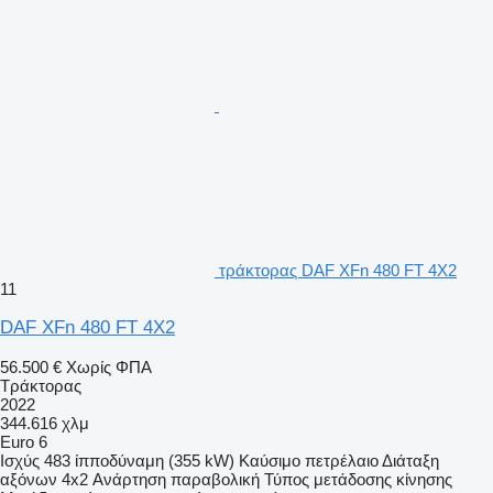
τράκτορας DAF XFn 480 FT 4X2
11
DAF XFn 480 FT 4X2
56.500 €
Χωρίς ΦΠΑ
Τράκτορας
2022
344.616 χλμ
Euro 6
Ισχύς
483 ίπποδύναμη (355 kW)
Καύσιμο
πετρέλαιο
Διάταξη
αξόνων
4x2
Ανάρτηση
παραβολική
Τύπος μετάδοσης κίνησης