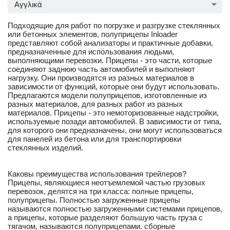
Αγγλικά
Подходящие для работ по погрузке и разгрузке стеклянных
или бетонных элементов, полуприцепы Inloader
представляют собой анализаторы и практичные добавки,
предназначенные для использования людьми,
выполняющими перевозки. Прицепы - это части, которые
соединяют заднюю часть автомобилей и выполняют
нагрузку. Они производятся из разных материалов в
зависимости от функций, которые они будут использовать.
Предлагаются модели полуприцепов, изготовленные из
разных материалов, для разных работ из разных
материалов. Прицепы - это немоторизованные надстройки,
используемые позади автомобилей. В зависимости от типа,
для которого они предназначены, они могут использоваться
для панелей из бетона или для транспортировки
стеклянных изделий.
Каковы преимущества использования трейлеров?
Прицепы, являющиеся неотъемлемой частью грузовых
перевозок, делятся на три класса: полные прицепы,
полуприцепы. Полностью загруженные прицепы
называются полностью загруженными системами прицепов,
а прицепы, которые разделяют большую часть груза с
тягачом, называются полуприцепами. сборные