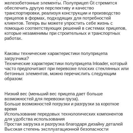
железобетонные элементы. Полуприцеп Gt стремится
обеспечить другую перспективу и качество
транспортировки, реализуя конструкции и производство
прицепов в формах, подходящих для потребностей
клиентов. Теперь вы можете упростить себе жизнь с
помощью соответствующих решений в системах прицепов,
которые незаменимы при строительных и транспортных
работах.
Каковы технические характеристики полуприцепа
загрузчика?
Технические характеристики полуприцепа Inloader, который
часто предпочитают при перевозке плоских стеклянных или
бетонных элементов, можно перечислить следующим
образом:
Низкий вес (меньший вес прицепа дает больше
возможностей для перевозки груза).
Больше возможностей погрузки и разгрузки за короткое
время
Использование передовых технологических компонентов
для удобства использования
Простая загрузка и разгрузка благодаря дизайну деталей
Высокая степень эксплуатационной безопасности