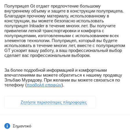
Полуприцеп Gt отдает предпочтение большому
внутреннему объему и защите в конструкции полуприцепа.
Благодаря прочному материалу, использованному в
конструкции, вы можете безопасно использовать
полуприцеп Inloader в течение многих лет. Вы получите
привилегии легкой транспортировки и комфорта с
полуприцепами, изготовленными с использованием всех
элементов технологии. Полуприцеп, который вы будете
использовать в течение многих лет, вместе с полуприцепом
GT ускорит вашу работу, а ваш профессиональный выбор
сделает вас профессиональным выбором.
За более подробной информацией и комфортными
впечатлениями вы можете обратиться к нашему продавцу
Эльбаю Мурадову. При желании вы можете связаться по
телефону (
προβολή επαφών
).
Ζητήστε περισσότερες πληροφορίες
Σημαντικό