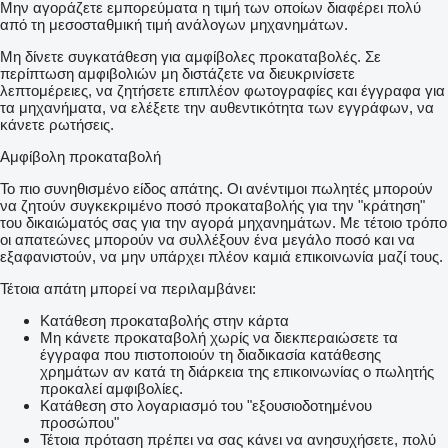
Μην αγοράζετε εμπορεύματα η τιμή των οποίων διαφέρει πολύ
από τη μεσοσταθμική τιμή ανάλογων μηχανημάτων.
Μη δίνετε συγκατάθεση για αμφίβολες προκαταβολές. Σε
περίπτωση αμφιβολιών μη διστάζετε να διευκρινίσετε
λεπτομέρειες, να ζητήσετε επιπλέον φωτογραφίες και έγγραφα για
τα μηχανήματα, να ελέξετε την αυθεντικότητα των εγγράφων, να
κάνετε ρωτήσεις.
Αμφίβολη προκαταβολή
Το πιο συνηθισμένο είδος απάτης. Οι ανέντιμοι πωλητές μπορούν
να ζητούν συγκεκριμένο ποσό προκαταβολής για την "κράτηση"
του δικαιώματός σας για την αγορά μηχανημάτων. Με τέτοιο τρόπο
οι απατεώνες μπορούν να συλλέξουν ένα μεγάλο ποσό και να
εξαφανιστούν, να μην υπάρχει πλέον καμιά επικοινωνία μαζί τους.
Τέτοια απάτη μπορεί να περιλαμβάνει:
Κατάθεση προκαταβολής στην κάρτα
Μη κάνετε προκαταβολή χωρίς να διεκπεραιώσετε τα
έγγραφα που πιστοποιούν τη διαδικασία κατάθεσης
χρημάτων αν κατά τη διάρκεια της επικοινωνίας ο πωλητής
προκαλεί αμφιβολίες.
Κατάθεση στο λογαριασμό του "εξουσιοδοτημένου
προσώπου"
Τέτοια πρόταση πρέπει να σας κάνει να ανησυχήσετε, πολύ