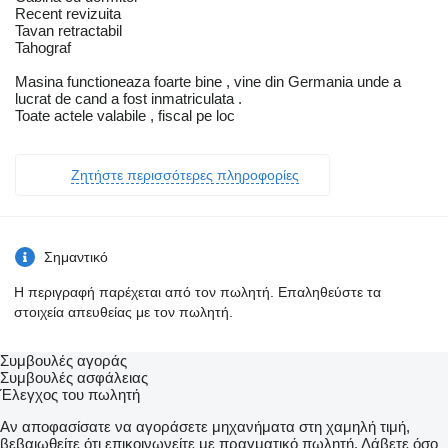
Recent revizuita
Tavan retractabil
Tahograf
Masina functioneaza foarte bine , vine din Germania unde a
lucrat de cand a fost inmatriculata .
Toate actele valabile , fiscal pe loc
Ζητήστε περισσότερες πληροφορίες
Σημαντικό
Η περιγραφή παρέχεται από τον πωλητή. Επαληθεύστε τα
στοιχεία απευθείας με τον πωλητή.
Συμβουλές αγοράς
Συμβουλές ασφάλειας
Έλεγχος του πωλητή
Αν αποφασίσατε να αγοράσετε μηχανήματα στη χαμηλή τιμή,
βεβαιωθείτε ότι επικοινωνείτε με πραγματικό πωλητή. Λάβετε όσο