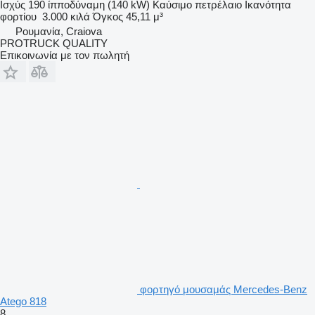
Ισχύς
190 ίπποδύναμη (140 kW)
Καύσιμο
πετρέλαιο
Ικανότητα
φορτίου
3.000 κιλά
Όγκος
45,11 μ³
Ρουμανία, Craiova
PROTRUCK QUALITY
Επικοινωνία με τον πωλητή
φορτηγό μουσαμάς Mercedes-Benz
Atego 818
8