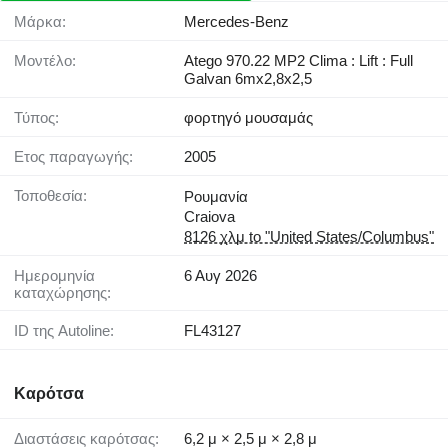
Μάρκα:
Mercedes-Benz
Μοντέλο:
Atego 970.22 MP2 Clima : Lift : Full
Galvan 6mx2,8x2,5
Τύπος:
φορτηγό μουσαμάς
Έτος παραγωγής:
2005
Τοποθεσία:
Ρουμανία
Craiova
8126 χλμ to "United States/Columbus"
Ημερομηνία
6 Αυγ 2026
καταχώρησης:
ID της Autoline:
FL43127
Καρότσα
Διαστάσεις καρότσας:
6,2 μ × 2,5 μ × 2,8 μ