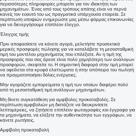
περισσότερες πληροφορίες μπορείτε για τον ιδιοκτήτη των
μηχανημάτων. Ένας από τους τρόπους απάτης είναι να περνά
κανείς τον ευαυτό του ως πραγματικά υπάρχουσα εταιρεία. Σε
περίπτωση υποψιών ενημερώστε μας μέσω φόρμας επικοινωνίας
για να διενεργήσουμε επιπλέον έλεγχο.
Έλεγχος τιμής
Πριν αποφασίσετε να κάνετε αγορά, μελετήστε προσεκτικά
μερικές προσφορές πώλησης για να καταλάβετε τη μεσοσταθμική
τιμή του μοντέλου μηχανήματος που επιλέξατε. Αν η τιμή της
προσφοράς που σας άρεσε είναι πολύ χαμηλότερη των ανάλογων
προσφορών, σκεφτείτε το. Η σημαντική διαφορά στην τιμή μπορεί
να οφείλεται στα κρυφά ελαττώματα ή στην απόπειρα του πωλητή
να πραγματοποιήσει δόλιες ενέργειες.
Μην αγοράζετε εμπορεύματα η τιμή των οποίων διαφέρει πολύ
από τη μεσοσταθμική τιμή ανάλογων μηχανημάτων.
Μη δίνετε συγκατάθεση για αμφίβολες προκαταβολές. Σε
περίπτωση αμφιβολιών μη διστάζετε να διευκρινίσετε
λεπτομέρειες, να ζητήσετε επιπλέον φωτογραφίες και έγγραφα για
τα μηχανήματα, να ελέξετε την αυθεντικότητα των εγγράφων, να
κάνετε ρωτήσεις.
Αμφίβολη προκαταβολή