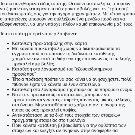
Το πιο συνηθισμένο είδος απάτης. Οι ανέντιμοι πωλητές μπορούν
να ζητούν συγκεκριμένο ποσό προκαταβολής για την "κράτηση"
του δικαιώματός σας για την αγορά μηχανημάτων. Με τέτοιο τρόπο
οι απατεώνες μπορούν να συλλέξουν ένα μεγάλο ποσό και να
εξαφανιστούν, να μην υπάρχει πλέον καμιά επικοινωνία μαζί τους.
Τέτοια απάτη μπορεί να περιλαμβάνει:
Κατάθεση προκαταβολής στην κάρτα
Μη κάνετε προκαταβολή χωρίς να διεκπεραιώσετε τα
έγγραφα που πιστοποιούν τη διαδικασία κατάθεσης
χρημάτων αν κατά τη διάρκεια της επικοινωνίας ο πωλητής
προκαλεί αμφιβολίες.
Κατάθεση στο λογαριασμό του "εξουσιοδοτημένου
προσώπου"
Τέτοια πρόταση πρέπει να σας κάνει να ανησυχήσετε, πολύ
πιθανόν έχετε να κάνετε με έναν απατεώνα.
Κατάθεση στο λογαριασμό της εταιρείας με παρόμοιο όνομα
Να είστε προσεκτικοί, οι απατεώνες μπορούν να
προσποιούνται γνωστές εταιρείες κάνοντας μικρές αλλαγές
στο όνομα. Μην καταθέτετε τα χρήματα αν το όνομα της
εταιρείας σας προκαλεί υποψίες.
Αντικατάσταση με τα δικά τους στοιχεία των στοιχείων
πραγματικής εταιρείας στο τιμολόγιο
Πριν κάνετε κατάθεση βεβαιωθείτε για την ορθότητα των
στοιχείων και ελέγξτε αν ανήκουν στην αναφερθείσα