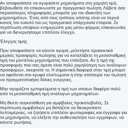
Αν αποφασίσατε να αγοράσετε μηχανήματα στη χαμηλή τιμή,
βεβαιωθείτε ότι επικοινωνείτε με πραγματικό πωλητή. Λάβετε όσο
περισσότερες πληροφορίες μπορείτε για τον ιδιοκτήτη των
μηχανημάτων. Ένας από τους τρόπους απάτης είναι να περνά
κανείς τον ευαυτό του ως πραγματικά υπάρχουσα εταιρεία. Σε
περίπτωση υποψιών ενημερώστε μας μέσω φόρμας επικοινωνίας
για να διενεργήσουμε επιπλέον έλεγχο.
Έλεγχος τιμής
Πριν αποφασίσετε να κάνετε αγορά, μελετήστε προσεκτικά
μερικές προσφορές πώλησης για να καταλάβετε τη μεσοσταθμική
τιμή του μοντέλου μηχανήματος που επιλέξατε. Αν η τιμή της
προσφοράς που σας άρεσε είναι πολύ χαμηλότερη των ανάλογων
προσφορών, σκεφτείτε το. Η σημαντική διαφορά στην τιμή μπορεί
να οφείλεται στα κρυφά ελαττώματα ή στην απόπειρα του πωλητή
να πραγματοποιήσει δόλιες ενέργειες.
Μην αγοράζετε εμπορεύματα η τιμή των οποίων διαφέρει πολύ
από τη μεσοσταθμική τιμή ανάλογων μηχανημάτων.
Μη δίνετε συγκατάθεση για αμφίβολες προκαταβολές. Σε
περίπτωση αμφιβολιών μη διστάζετε να διευκρινίσετε
λεπτομέρειες, να ζητήσετε επιπλέον φωτογραφίες και έγγραφα για
τα μηχανήματα, να ελέξετε την αυθεντικότητα των εγγράφων, να
κάνετε ρωτήσεις.