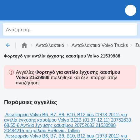
Ανταλλακτικά
Ανταλλακτικά Volvo Trucks
Συ
Φορτηγό για αντλία έγχυσης καυσίμου Volvo 21539988
Αγγελίες
Φορτηγό για αντλία έγχυσης καυσίμου
Volvo 21539988
πωλήθηκε και δεν υπάρχει στην
αναζήτηση!
Παρόμοιες αγγελίες
Λεωφορείο Volvo B6, B7, B9, B10, B12 bus (1978-2011) για
αντλία έγχυσης καυσίμου Volvo B12B (01.97-12.11) 20752633
68,55 €
Αντλία έγχυσης καυσίμου
20752633 21539988
20484215
πετρέλαιο
Εσθονία, Tallinn
Λεωφορείο Volvo B6, B7, B9, B10, B12 bus (1978-2011) για