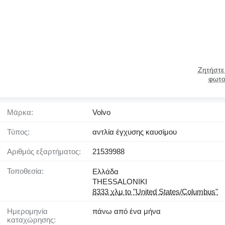
Ζητήστε
φωτο
Μάρκα:
Volvo
Τύπος:
αντλία έγχυσης καυσίμου
Αριθμός εξαρτήματος:
21539988
Τοποθεσία:
Ελλάδα
THESSALONIKI
8333 χλμ to "United States/Columbus"
Ημερομηνία
πάνω από ένα μήνα
καταχώρησης: