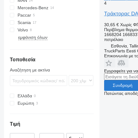
MAN
CF
Stralis
4
Mercedes-Benz
XF
Trakker
TGA
CF 450
Τράκτορας DAF
Paccar
TGL
Actros
CF 460
XF 95
Scania
TGM
Axor
Premium
XF 105
30,65 €
Χωρίς Φ
Περίβλημα θερμο
Volvo
TGS
Econic
G-series
XF 106
1668204 166833
εμφάνιση όλων
TGX
R-series
FH
πετρέλαιο
FL
Εσθονία, Talli
TruckParts Eesti
FM
Επικοινωνία με 
Τοποθεσία
FMX
Αναζήτηση με ακτίνα
Εγγραφείτε για ν
Συνδρομή
Πατώντας αποδέχ
Ελλάδα
Ευρώπη
Ρουμανία
Εσθονία
Τιμή
Πολωνία