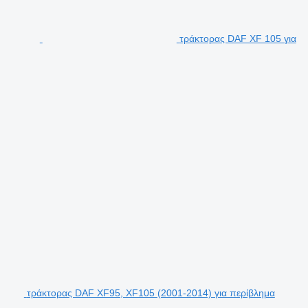
τράκτορας DAF XF 105 για
τράκτορας DAF XF95, XF105 (2001-2014) για περίβλημα