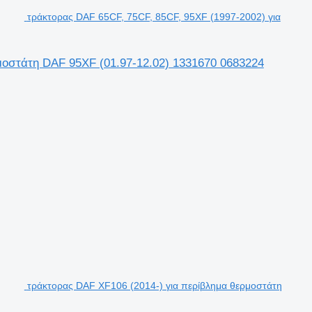
τράκτορας DAF 65CF, 75CF, 85CF, 95XF (1997-2002) για
μοστάτη DAF 95XF (01.97-12.02) 1331670 0683224
τράκτορας DAF XF106 (2014-) για περίβλημα θερμοστάτη