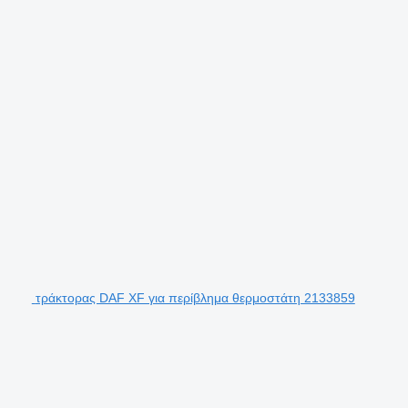
τράκτορας DAF XF για περίβλημα θερμοστάτη 2133859