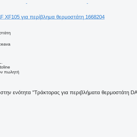
F XF105 για περίβλημα θερμοστάτη 1668204
στάτη
ceava
L.
oline
τον πωλητή
στην ενότητα "Τράκτορας για περιβλήματα θερμοστάτη D