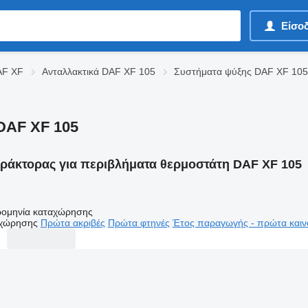
Είσο
AF XF
Ανταλλακτικά DAF XF 105
Συστήματα ψύξης DAF XF 105
DAF XF 105
ράκτορας για περιβλήματα θερμοστάτη DAF XF 105
ομηνία καταχώρησης
αχώρησης
Πρώτα ακριβές
Πρώτα φτηνές
Έτος παραγωγής - πρώτα καιν