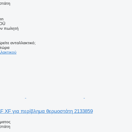
στάτη
nn
 OÜ
τον πωλητή
ρείτε ανταλλακτικό;
 τώρα
λλακτικού
F XF για περίβλημα θερμοστάτη 2133859
ήματος
στάτη