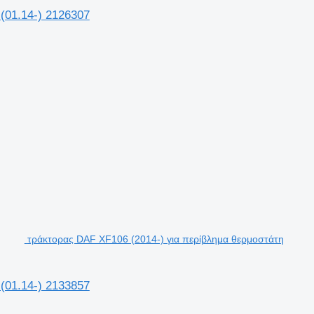
(01.14-) 2126307
τράκτορας DAF XF106 (2014-) για περίβλημα θερμοστάτη
(01.14-) 2133857