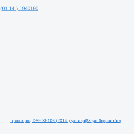
(01.14-) 1940190
τράκτορας DAF XF106 (2014-) για περίβλημα θερμοστάτη