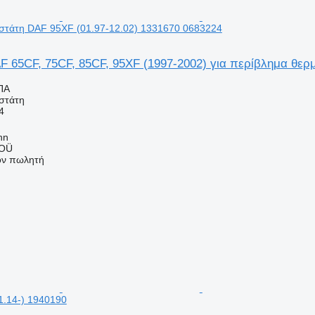
στάτη DAF 95XF (01.97-12.02) 1331670 0683224
 65CF, 75CF, 85CF, 95XF (1997-2002) για περίβλημα θερ
ΠΑ
στάτη
4
nn
 OÜ
τον πωλητή
1.14-) 1940190