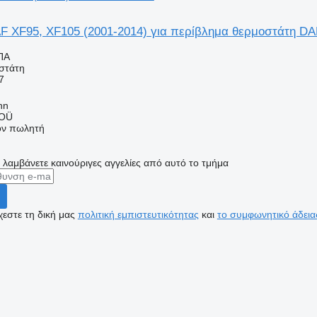
 XF95, XF105 (2001-2014) για περίβλημα θερμοστάτη DAF
ΠΑ
στάτη
7
nn
 OÜ
τον πωλητή
α λαμβάνετε καινούριγες αγγελίες από αυτό το τμήμα
εστε τη δική μας
πολιτική εμπιστευτικότητας
και
το συμφωνητικό άδεια