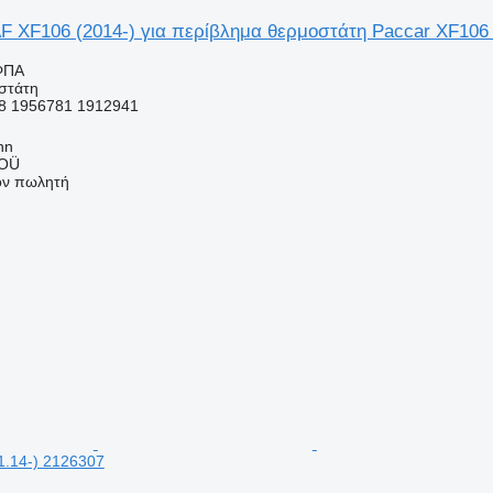
 XF106 (2014-) για περίβλημα θερμοστάτη Paccar XF106 
ΦΠΑ
στάτη
8 1956781 1912941
nn
 OÜ
τον πωλητή
1.14-) 2126307