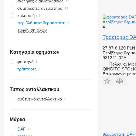
σωλήνες διακλαδώσεως
συμπλέκτες ανεμιστήρα
καλοριφέρ
περίβλημα θερμο
περιβλήματα θερμοστάτη
4
εμφάνιση όλων
Τράκτορας DA
27,87 €
120 PLN
Κατηγορία οχημάτων
Περίβλημα θερμο
931221-02A
φορτηγά
Πολωνία, Mic
QINDITO SPÓŁ
τράκτορες
Επικοινωνία με 
Τύπος ανταλλακτικού
αυθεντικό ανταλλακτικό
Μάρκα
DAF
θερμοστάτη DAF 