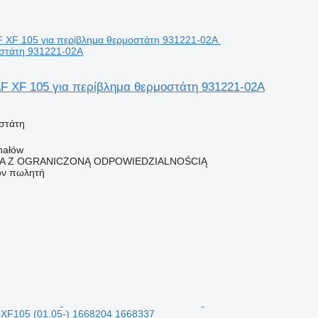
στάτη 931221-02A
F XF 105 για περίβλημα θερμοστάτη 931221-02A
στάτη
hałów
KA Z OGRANICZONĄ ODPOWIEDZIALNOŚCIĄ
τον πωλητή
XF105 (01.05-) 1668204 1668337