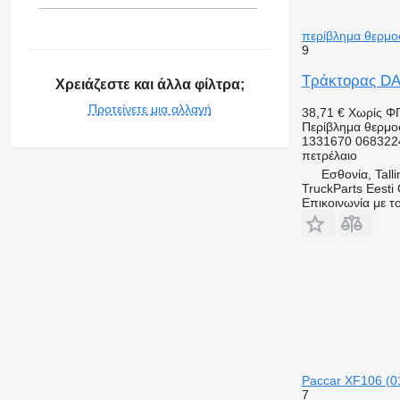
περίβλημα θερμο
9
Τράκτορας DAF
Χρειάζεστε και άλλα φίλτρα;
Προτείνετε μια αλλαγή
38,71 €
Χωρίς Φ
Περίβλημα θερμο
1331670 068322
πετρέλαιο
Εσθονία, Talli
TruckParts Eesti
Επικοινωνία με 
Paccar XF106 (0
7