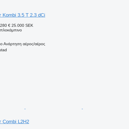
 Kombi 3.5 T 2.3 dCi
280 €
25.000 SEK
διπλοκάμπινο
ιο
Ανάρτηση
αέρος/αέρος
stad
r Combi L2H2