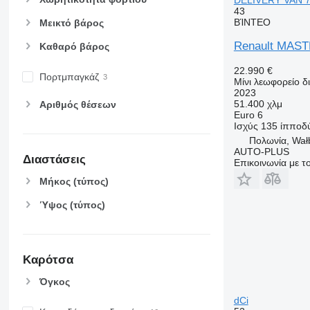
43
ΒΊΝΤΕΟ
Μεικτό βάρος
Renault MAS
Καθαρό βάρος
22.990 €
Πορτμπαγκάζ
Μίνι λεωφορείο 
2023
51.400 χλμ
Αριθμός θέσεων
Euro 6
Ισχύς
135 ίπποδ
Πολωνία, Wał
AUTO-PLUS
Διαστάσεις
Επικοινωνία με 
Μήκος (τύπος)
Ύψος (τύπος)
Καρότσα
Όγκος
dCi