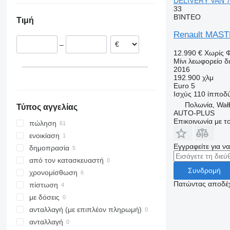
DELIVERY VAN 
33
Ολλανδία
ΒΊΝΤΕΟ
Τιμή
Γαλλία
Renault MAS
Λιθουανία
–
Ισπανία
12.990 €
Χωρίς 
Σλοβακία
Μίνι λεωφορείο 
2016
Γερμανία
192.900 χλμ
Εσθονία
Euro 5
Ισχύς
110 ίπποδ
εμφάνιση όλων
Πολωνία, Wał
Τύπος αγγελίας
AUTO-PLUS
Επικοινωνία με 
πώληση
ενοικίαση
Εγγραφείτε για ν
δημοπρασία
από τον κατασκευαστή
Συνδρομή
χρονομίσθωση
Πατώντας αποδέχ
πίστωση
με δόσεις
ανταλλαγή (με επιπλέον πληρωμή)
ανταλλαγή