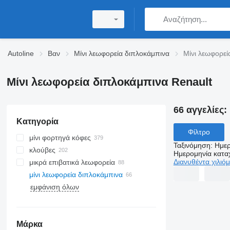
Autoline
Βαν
Μίνι λεωφορεία διπλοκάμπινα
Μίνι λεωφορεί
Μίνι λεωφορεία διπλοκάμπινα Renault
66 αγγελίες:
Κατηγορία
Φίλτρο
μίνι φορτηγά κόφες
Ταξινόμηση
:
Ημερ
κλούβες
Ημερομηνία κατ
Διανυθέντα χιλιό
μικρά επιβατικά λεωφορεία
μίνι λεωφορεία διπλοκάμπινα
εμφάνιση όλων
Μάρκα