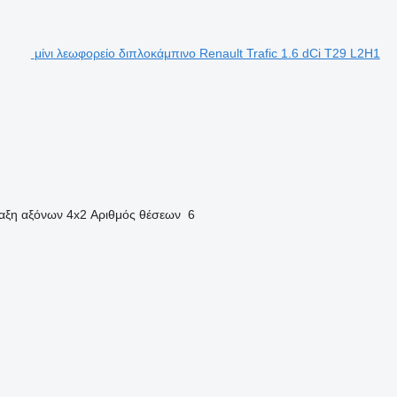
μίνι λεωφορείο διπλοκάμπινο Renault Trafic 1.6 dCi T29 L2H1
ταξη αξόνων
4x2
Αριθμός θέσεων
6