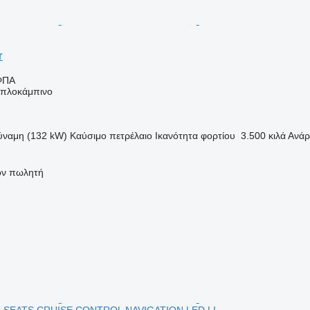
r
ΦΠΑ
διπλοκάμπινο
ύναμη (132 kW)
Καύσιμο
πετρέλαιο
Ικανότητα φορτίου
3.500 κιλά
Ανάρ
τον πωλητή
7 SEATS CRUISE CONTROL NAVIGATION LED LI