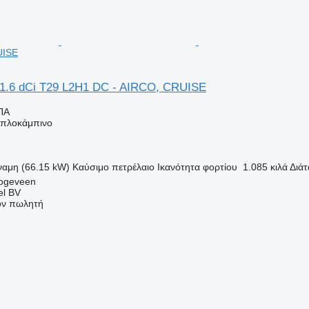
UISE
c 1.6 dCi T29 L2H1 DC - AIRCO, CRUISE
ΠΑ
διπλοκάμπινο
ναμη (66.15 kW)
Καύσιμο
πετρέλαιο
Ικανότητα φορτίου
1.085 κιλά
Διά
oogeveen
el BV
τον πωλητή