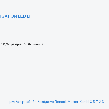
IGATION LED LI
ς
10,24 μ³
Αριθμός θέσεων
7
μίνι λεωφορείο διπλοκάμπινο Renault Master Kombi 3.5 T 2.3