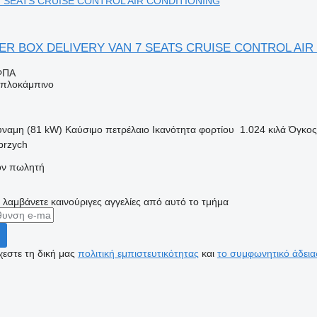
7 SEATS CRUISE CONTROL AIR CONDITIONING
TER BOX DELIVERY VAN 7 SEATS CRUISE CONTROL AIR
ΦΠΑ
διπλοκάμπινο
ύναμη (81 kW)
Καύσιμο
πετρέλαιο
Ικανότητα φορτίου
1.024 κιλά
Όγκος
brzych
τον πωλητή
α λαμβάνετε καινούριγες αγγελίες από αυτό το τμήμα
εστε τη δική μας
πολιτική εμπιστευτικότητας
και
το συμφωνητικό άδεια