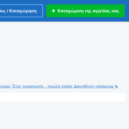
δος / Καταχώρηση
Καταχώριση της αγγελίας σας
ούριες
Έτος παραγωγής - πρώτα παλιές
Διανυθέντα χιλιόμετρα ⬊