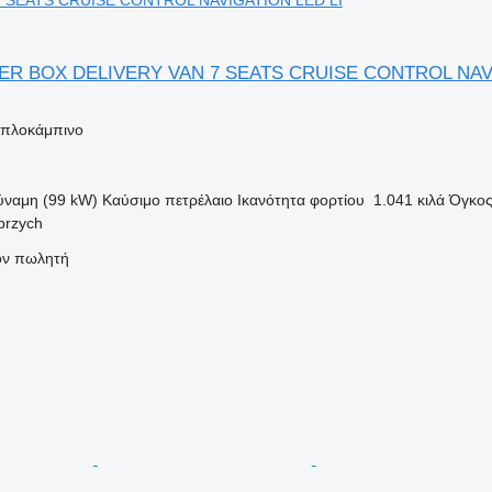
TER BOX DELIVERY VAN 7 SEATS CRUISE CONTROL NAV
διπλοκάμπινο
ύναμη (99 kW)
Καύσιμο
πετρέλαιο
Ικανότητα φορτίου
1.041 κιλά
Όγκο
brzych
τον πωλητή