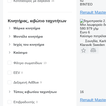
52
Κοτσαδόρος με δαγκάνα
ΒΊΝΤΕΟ
Renault Master
Κινητήρας, κιβώτιο ταχυτήτων
2.
Μίνι λεωφορείο 
Μάρκα κινητήρα
580.979 χλμ
Euro 6
Καύσιμο
πετρέλα
Μοντέλο κινητήρα
Σουηδία, Karl
Ισχύς του κινητήρα
Klaravik Sweden
Καύσιμο
Φίλτρο σωματιδίων
EEV
Δεξαμενή AdBlue
Τύπος κιβωτίου ταχυτήτων
16
Renault Maste
Επιβραδυντής