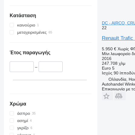
Κατάσταση
DC - AIRCO, CR
καινούριο
22
μεταχειρισμένες
Renault Trafi
5.950 €
Χωρίς Φ
Έτος παραγωγής
Μίνι λεωφορείο 
2016
247.708 χλμ
–
Euro 5
Ισχύς
90 ίπποδύ
Ολλανδία, H
Autohandel Wink
Επικοινωνία με 
Χρώμα
άσπρο
ασημί
γκρίζο
κόκκινο