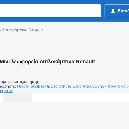
Είσο
α διπλοκάμπινα Renault
Μίνι λεωφορεία διπλοκάμπινα Renault
ομηνία καταχώρησης
αχώρησης
Πρώτα ακριβές
Πρώτα φτηνές
Έτος παραγωγής - πρώτα καιν
μετρα ⬈