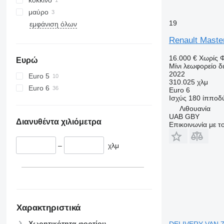
μαύρο
19
εμφάνιση όλων
Renault Maste
16.000 €
Χωρίς 
Ευρώ
Μίνι λεωφορείο 
2022
Euro 5
310.025 χλμ
Euro 6
Euro 6
Ισχύς
180 ίπποδ
Λιθουανία
UAB GBY
Διανυθέντα χιλιόμετρα
Επικοινωνία με 
–
χλμ
Χαρακτηριστικά
Χωρητικότητα φορτίου
DELIVERY VAN 