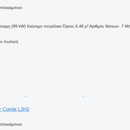
διπλοκάμπινο
ύναμη (99 kW)
Καύσιμο
πετρέλαιο
Όγκος
6,48 μ³
Αριθμός θέσεων
7
Μή
τον πωλητή
r Combi L2H2
διπλοκάμπινο