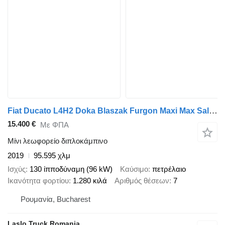
Fiat Ducato L4H2 Doka Blaszak Furgon Maxi Max Salon PL, Jeden właścic
15.400 €
Με ΦΠΑ
Μίνι λεωφορείο διπλοκάμπινο
2019
95.595 χλμ
Ισχύς
130 ίπποδύναμη (96 kW)
Καύσιμο
πετρέλαιο
Ικανότητα φορτίου
1.280 κιλά
Αριθμός θέσεων
7
Ρουμανία, Bucharest
Laslo Truck Romania