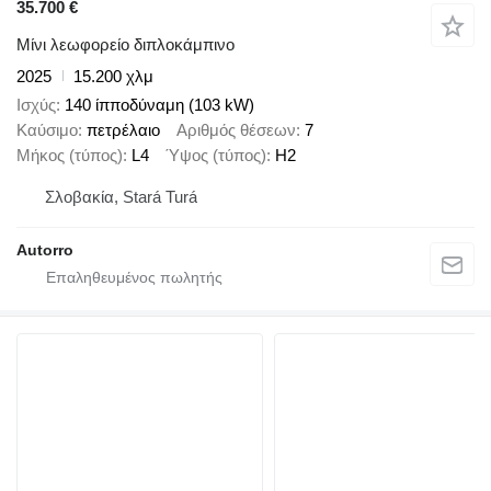
35.700 €
Μίνι λεωφορείο διπλοκάμπινο
2025
15.200 χλμ
Ισχύς
140 ίπποδύναμη (103 kW)
Καύσιμο
πετρέλαιο
Αριθμός θέσεων
7
Μήκος (τύπος)
L4
Ύψος (τύπος)
H2
Σλοβακία, Stará Turá
Autorro