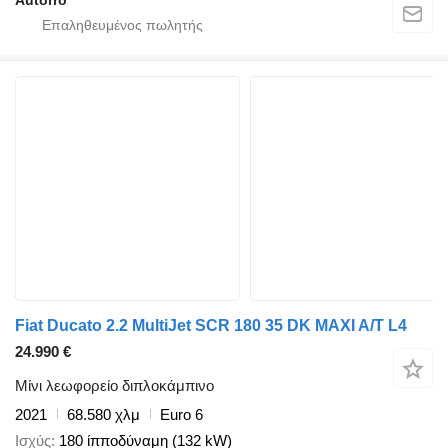
Fiat Ducato 2.2 MultiJet SCR 180 35 DK MAXI A/T L4
24.990 €
Μίνι λεωφορείο διπλοκάμπινο
2021
68.580 χλμ
Euro 6
Ισχύς
180 ίπποδύναμη (132 kW)