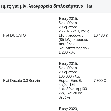
Τιμές για μίνι λεωφορεία διπλοκάμπινα Fiat
Έτος: 2015,
διανυθέντα
χιλιόμετρα:
266.076 χλμ, ισχύς:
Fiat DUCATO
116 ίπποδύναμη
10.430 €
(85 kW), καύσιμο:
πετρέλαιο,
ικανότητα φορτίου:
1.290 κιλά
Έτος: 2015,
διανυθέντα
χιλιόμετρα:
106.000 χλμ,
Fiat Ducato 3.0 Benzin
Ευρώ: Euro 6,
7.900 €
ισχύς: 136
ίπποδύναμη (100
kW), καύσιμο:
βενζίνη
Έτος: 2020,