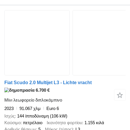
Fiat Scudo 2.0 Multijet L3 - Lichte vracht
6.700 €
Μίνι λεωφορείο διπλοκάμπινο
2023
91.067 χλμ
Euro 6
Ισχύς
144 ίπποδύναμη (106 kW)
Καύσιμο
πετρέλαιο
Ικανότητα φορτίου
1.155 κιλά
Αριθμός θέσεων
5
Μήκος (τύπος)
L3