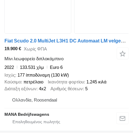
Fiat Scudo 2.0 MultiJet L3H1 DC Automaat LM velgen Cruise Camera Lede
19.900 €
Χωρίς ΦΠΑ
Μίνι λεωφορείο διπλοκάμπινο
2022
133.531 χλμ
Euro 6
Ισχύς
177 ίπποδύναμη (130 kW)
Καύσιμο
πετρέλαιο
Ικανότητα φορτίου
1.245 κιλά
Διάταξη αξόνων
4x2
Αριθμός θέσεων
5
Ολλανδία, Roosendaal
MANA Bedrijfswagens