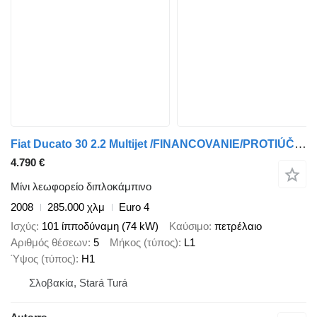
Fiat Ducato 30 2.2 Multijet /FINANCOVANIE/PROTIÚČET/ L1H1
4.790 €
Μίνι λεωφορείο διπλοκάμπινο
2008
285.000 χλμ
Euro 4
Ισχύς
101 ίπποδύναμη (74 kW)
Καύσιμο
πετρέλαιο
Αριθμός θέσεων
5
Μήκος (τύπος)
L1
Ύψος (τύπος)
H1
Σλοβακία, Stará Turá
Autorro