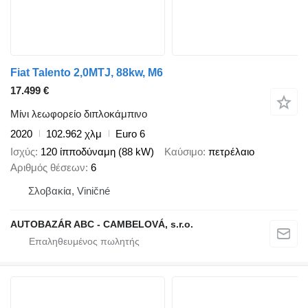
Fiat Talento 2,0MTJ, 88kw, M6
17.499 €
Μίνι λεωφορείο διπλοκάμπινο
2020
102.962 χλμ
Euro 6
Ισχύς
120 ίπποδύναμη (88 kW)
Καύσιμο
πετρέλαιο
Αριθμός θέσεων
6
Σλοβακία, Viničné
AUTOBAZÁR ABC - CAMBELOVÁ, s.r.o.