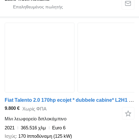
Fiat Talento 2.0 170hp ecojet * dubbele cabine* L2H1 * A/c * NAVI
9.800 €
Χωρίς ΦΠΑ
Μίνι λεωφορείο διπλοκάμπινο
2021
365.516 χλμ
Euro 6
Ισχύς
170 ίπποδύναμη (125 kW)