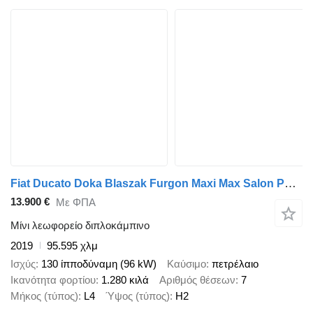
Fiat Ducato Doka Blaszak Furgon Maxi Max Salon PL, Jeden właścic L4H2
13.900 €
Με ΦΠΑ
Μίνι λεωφορείο διπλοκάμπινο
2019
95.595 χλμ
Ισχύς
130 ίπποδύναμη (96 kW)
Καύσιμο
πετρέλαιο
Ικανότητα φορτίου
1.280 κιλά
Αριθμός θέσεων
7
Μήκος (τύπος)
L4
Ύψος (τύπος)
H2