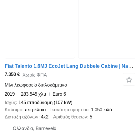
Fiat Talento 1.6MJ EcoJet Lang Dubbele Cabine | Navigatie | Camera
7.350 €
Χωρίς ΦΠΑ
Μίνι λεωφορείο διπλοκάμπινο
2019
283.545 χλμ
Euro 6
Ισχύς
145 ίπποδύναμη (107 kW)
Καύσιμο
πετρέλαιο
Ικανότητα φορτίου
1.050 κιλά
Διάταξη αξόνων
4x2
Αριθμός θέσεων
5
Ολλανδία, Barneveld