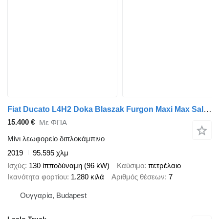
Fiat Ducato L4H2 Doka Blaszak Furgon Maxi Max Salon PL, Jeden właścic
15.400 €
Με ΦΠΑ
Μίνι λεωφορείο διπλοκάμπινο
2019
95.595 χλμ
Ισχύς
130 ίπποδύναμη (96 kW)
Καύσιμο
πετρέλαιο
Ικανότητα φορτίου
1.280 κιλά
Αριθμός θέσεων
7
Ουγγαρία, Budapest
Laslo Truck