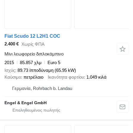
Fiat Scudo 12 L2H1 COC
2.400 €
Χωρίς ΦΠΑ
Μίνι λεωφορείο διπλοκάμπινο
2015
85.857 χλμ
Euro 5
Ισχύς
89.73 ίπποδύναμη (65.95 kW)
Καύσιμο
πετρέλαιο
Ικανότητα φορτίου
1.049 κιλά
Γερμανία, Rohrbach b. Landau
Engel & Engel GmbH