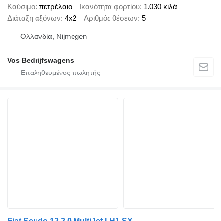
Καύσιμο
πετρέλαιο
Ικανότητα φορτίου
1.030 κιλά
Διάταξη αξόνων
4x2
Αριθμός θέσεων
5
Ολλανδία, Nijmegen
Vos Bedrijfswagens
Fiat Scudo 12 2.0 MultiJet LH1 SX