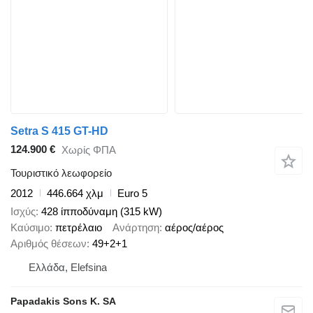
Setra S 415 GT-HD
124.900 €
Χωρίς ΦΠΑ
Τουριστικό λεωφορείο
2012
446.664 χλμ
Euro 5
Ισχύς
428 ίπποδύναμη (315 kW)
Καύσιμο
πετρέλαιο
Ανάρτηση
αέρος/αέρος
Αριθμός θέσεων
49+2+1
Ελλάδα, Elefsina
Papadakis Sons K. SA