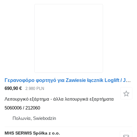
Γερανοφόρο φορτηγό για Zawiesie łącznik Loglift / Jonsered Indexator 5060006 / 212060
690,90 €
2.980 PLN
Λειτουργικό εξάρτημα - άλλα λειτουργικά εξαρτήματα
5060006 / 212060
Πολωνία, Swiebodzin
MHS SERWIS Spółka z o.o.