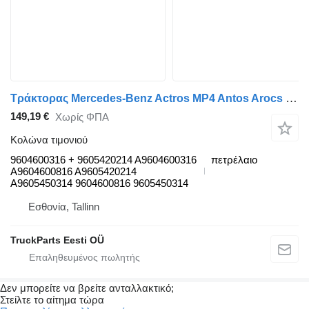
Τράκτορας Mercedes-Benz Actros MP4 Antos Arocs (2012-) για κολώνα τιμονιού Mercedes-Benz Actros mp4 (01.12-) 9604600316
149,19 €
Χωρίς ΦΠΑ
Κολώνα τιμονιού
9604600316 + 9605420214 A9604600316
πετρέλαιο
A9604600816 A9605420214
A9605450314 9604600816 9605450314
Εσθονία, Tallinn
TruckParts Eesti OÜ
Δεν μπορείτε να βρείτε ανταλλακτικό;
Στείλτε το αίτημα τώρα