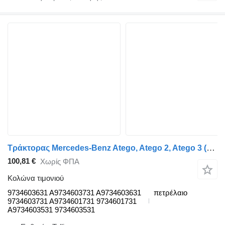
Τράκτορας Mercedes-Benz Atego, Atego 2, Atego 3 (1996-) για κολώνα τιμονιού Mercedes-Benz Atego 1318 (01.98-12.04) 9734603631
100,81 €
Χωρίς ΦΠΑ
Κολώνα τιμονιού
9734603631 A9734603731 A9734603631
πετρέλαιο
9734603731 A9734601731 9734601731
A9734603531 9734603531