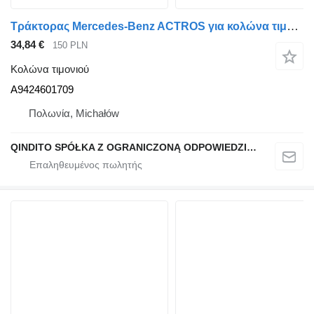
Τράκτορας Mercedes-Benz ACTROS για κολώνα τιμονιού Mercedes-Benz A9424601709
34,84 €
150 PLN
Κολώνα τιμονιού
A9424601709
Πολωνία, Michałów
QINDITO SPÓŁKA Z OGRANICZONĄ ODPOWIEDZIALNOŚCIĄ