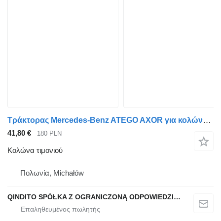
Τράκτορας Mercedes-Benz ATEGO AXOR για κολώνα τιμονιού
41,80 €
180 PLN
Κολώνα τιμονιού
Πολωνία, Michałów
QINDITO SPÓŁKA Z OGRANICZONĄ ODPOWIEDZIALNOŚCIĄ