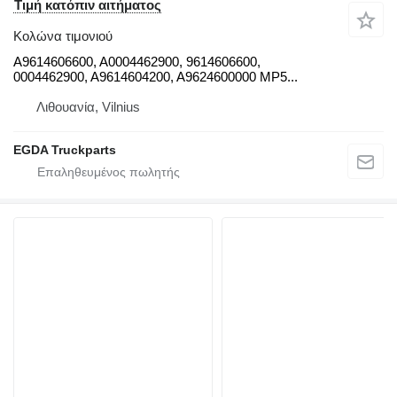
Τιμή κατόπιν αιτήματος
Κολώνα τιμονιού
A9614606600, A0004462900, 9614606600,
0004462900, A9614604200, A9624600000 MP5...
Λιθουανία, Vilnius
EGDA Truckparts