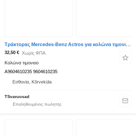
Τράκτορας Mercedes-Benz Actros για κολώνα τιμονιού Mercedes-Benz Roolisamba kandur A9604610235
32,50 €
Χωρίς ΦΠΑ
Κολώνα τιμονιού
A9604610235 9604610235
Εσθονία, Kõrveküla
TSvaruosad