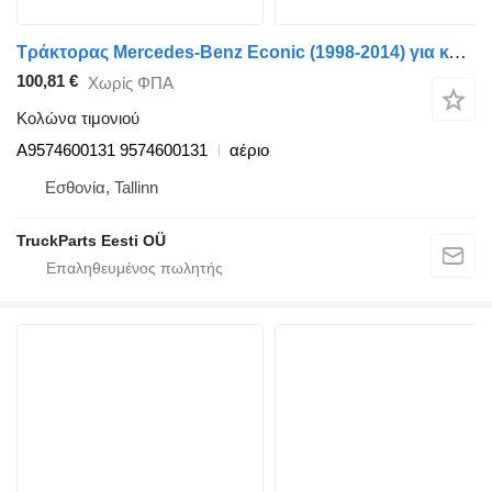
Τράκτορας Mercedes-Benz Econic (1998-2014) για κολώνα τιμονιού Mercedes-Benz Econic 1828 (01.98-) A9574600131
100,81 €
Χωρίς ΦΠΑ
Κολώνα τιμονιού
A9574600131 9574600131
αέριο
Εσθονία, Tallinn
TruckParts Eesti OÜ