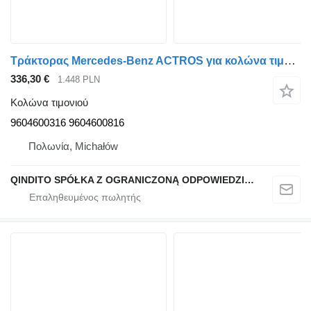
Τράκτορας Mercedes-Benz ACTROS για κολώνα τιμονιού ΝΕΑ ΒΑΣΗ ΚΟΛΟΝΑΣ ΤΙΜΟΝΙΟΥ MERCEDES ACTROS 9604600316 960
336,30 €
1.448 PLN
Κολώνα τιμονιού
9604600316 9604600816
Πολωνία, Michałów
QINDITO SPÓŁKA Z OGRANICZONĄ ODPOWIEDZIALNOŚCIĄ