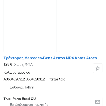
Τράκτορας Mercedes-Benz Actros MP4 Antos Arocs (2012-) για κολώνα τιμονιού Volvo Actros MP4 1840 (01.12-) A9604620312
125 €
Χωρίς ΦΠΑ
Κολώνα τιμονιού
A9604620312 9604620312
πετρέλαιο
Εσθονία, Tallinn
TruckParts Eesti OÜ