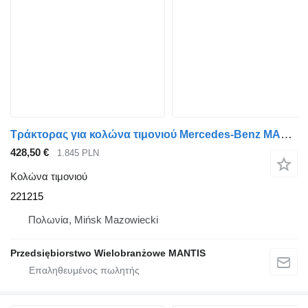
Τράκτορας για κολώνα τιμονιού Mercedes-Benz MAGLOWNICA PRZEKŁADNIA KIEROWNICZA MERC ACTROS MP3 221215
428,50 €
1.845 PLN
Κολώνα τιμονιού
221215
Πολωνία, Mińsk Mazowiecki
Przedsiębiorstwo Wielobranżowe MANTIS