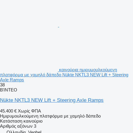
καινούρια ημιρυμουλκούμενη
πλατφόρμα με χαμηλό δάπεδο Nükte NKTL3 NEW Lift + Steering
Axle Ramps
38
ΒΊΝΤΕΟ
Nükte NKTL3 NEW Lift + Steering Axle Ramps
45.400 €
Χωρίς ΦΠΑ
Ημιρυμουλκούμενη πλατφόρμα με χαμηλό δάπεδο
Κατάσταση
καινούριο
Αριθμός αξόνων
3
Ολλανδία, Veghel