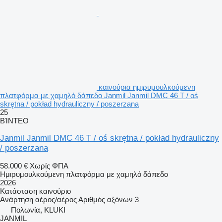
καινούρια ημιρυμουλκούμενη
πλατφόρμα με χαμηλό δάπεδο Janmil Janmil DMC 46 T / oś
skrętna / pokład hydrauliczny / poszerzana
25
ΒΊΝΤΕΟ
Janmil Janmil DMC 46 T / oś skrętna / pokład hydrauliczny
/ poszerzana
58.000 €
Χωρίς ΦΠΑ
Ημιρυμουλκούμενη πλατφόρμα με χαμηλό δάπεδο
2026
Κατάσταση
καινούριο
Ανάρτηση
αέρος/αέρος
Αριθμός αξόνων
3
Πολωνία, KLUKI
JANMIL