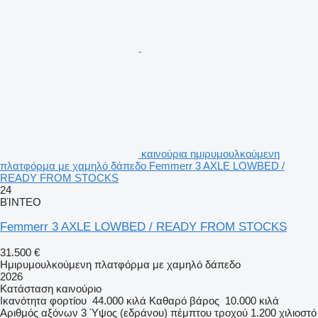
καινούρια ημιρυμουλκούμενη
πλατφόρμα με χαμηλό δάπεδο Femmerr 3 AXLE LOWBED /
READY FROM STOCKS
24
ΒΊΝΤΕΟ
Femmerr 3 AXLE LOWBED / READY FROM STOCKS
31.500 €
Ημιρυμουλκούμενη πλατφόρμα με χαμηλό δάπεδο
2026
Κατάσταση
καινούριο
Ικανότητα φορτίου
44.000 κιλά
Καθαρό βάρος
10.000 κιλά
Αριθμός αξόνων
3
Ύψος (εδράνου) πέμπτου τροχού
1.200 χιλιοστό