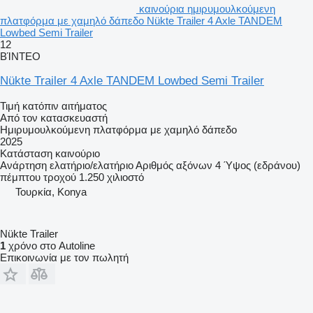
καινούρια ημιρυμουλκούμενη
πλατφόρμα με χαμηλό δάπεδο Nükte Trailer 4 Axle TANDEM
Lowbed Semi Trailer
12
ΒΊΝΤΕΟ
Nükte Trailer 4 Axle TANDEM Lowbed Semi Trailer
Τιμή κατόπιν αιτήματος
Από τον κατασκευαστή
Ημιρυμουλκούμενη πλατφόρμα με χαμηλό δάπεδο
2025
Κατάσταση
καινούριο
Ανάρτηση
ελατήριο/ελατήριο
Αριθμός αξόνων
4
Ύψος (εδράνου)
πέμπτου τροχού
1.250 χιλιοστό
Τουρκία, Konya
Nükte Trailer
1
χρόνο στο Autoline
Επικοινωνία με τον πωλητή