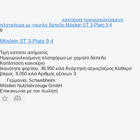
καινούρια ημιρυμουλκούμενη
πλατφόρμα με χαμηλό δάπεδο Möslein ST 3-Plato 9,4
6
Möslein ST 3-Plato 9,4
Τιμή κατόπιν αιτήματος
Ημιρυμουλκούμενη πλατφόρμα με χαμηλό δάπεδο
Κατάσταση
καινούριο
Ικανότητα φορτίου
36.950 κιλά
Ανάρτηση
αέρος/αέρος
Καθαρό
βάρος
8.050 κιλά
Αριθμός αξόνων
3
Γερμανία, Schwebheim
Möslein Nutzfahrzeuge GmbH
Επικοινωνία με τον πωλητή