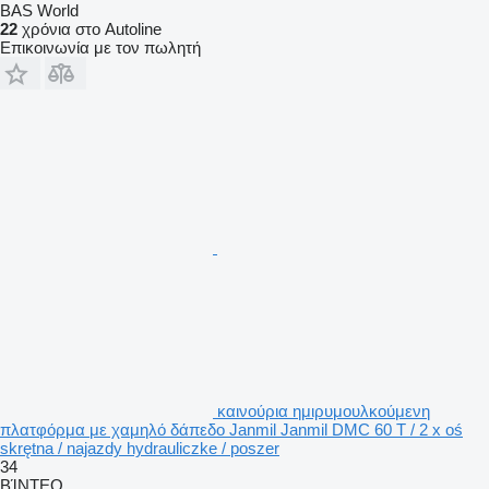
BAS World
22
χρόνια στο Autoline
Επικοινωνία με τον πωλητή
καινούρια ημιρυμουλκούμενη
πλατφόρμα με χαμηλό δάπεδο Janmil Janmil DMC 60 T / 2 x oś
skrętna / najazdy hydrauliczke / poszer
34
ΒΊΝΤΕΟ