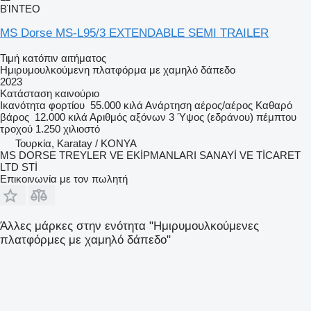
ΒΊΝΤΕΟ
MS Dorse MS-L95/3 EXTENDABLE SEMI TRAILER
Τιμή κατόπιν αιτήματος
Ημιρυμουλκούμενη πλατφόρμα με χαμηλό δάπεδο
2023
Κατάσταση
καινούριο
Ικανότητα φορτίου
55.000 κιλά
Ανάρτηση
αέρος/αέρος
Καθαρό
βάρος
12.000 κιλά
Αριθμός αξόνων
3
Ύψος (εδράνου) πέμπτου
τροχού
1.250 χιλιοστό
Τουρκία, Karatay / KONYA
MS DORSE TREYLER VE EKİPMANLARI SANAYİ VE TİCARET
LTD STİ
Επικοινωνία με τον πωλητή
Άλλες μάρκες στην ενότητα "Ημιρυμουλκούμενες
πλατφόρμες με χαμηλό δάπεδο"