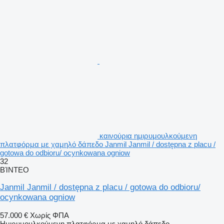
καινούρια ημιρυμουλκούμενη
πλατφόρμα με χαμηλό δάπεδο Janmil Janmil / dostępna z placu /
gotowa do odbioru/ ocynkowana ogniow
32
ΒΊΝΤΕΟ
Janmil Janmil / dostępna z placu / gotowa do odbioru/
ocynkowana ogniow
57.000 €
Χωρίς ΦΠΑ
Ημιρυμουλκούμενη πλατφόρμα με χαμηλό δάπεδο