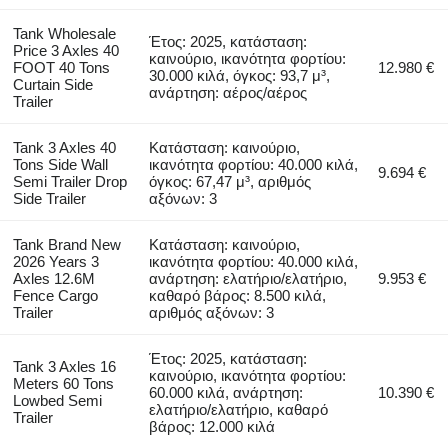
Tank Wholesale
Έτος: 2025, κατάσταση:
Price 3 Axles 40
καινούριο, ικανότητα φορτίου:
FOOT 40 Tons
12.980 €
30.000 κιλά, όγκος: 93,7 μ³,
Curtain Side
ανάρτηση: αέρος/αέρος
Trailer
Tank 3 Axles 40
Κατάσταση: καινούριο,
Tons Side Wall
ικανότητα φορτίου: 40.000 κιλά,
9.694 €
Semi Trailer Drop
όγκος: 67,47 μ³, αριθμός
Side Trailer
αξόνων: 3
Tank Brand New
Κατάσταση: καινούριο,
2026 Years 3
ικανότητα φορτίου: 40.000 κιλά,
Axles 12.6M
ανάρτηση: ελατήριο/ελατήριο,
9.953 €
Fence Cargo
καθαρό βάρος: 8.500 κιλά,
Trailer
αριθμός αξόνων: 3
Έτος: 2025, κατάσταση:
Tank 3 Axles 16
καινούριο, ικανότητα φορτίου:
Meters 60 Tons
60.000 κιλά, ανάρτηση:
10.390 €
Lowbed Semi
ελατήριο/ελατήριο, καθαρό
Trailer
βάρος: 12.000 κιλά