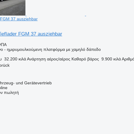
er FGM 37 ausziehbar
Tieflader FGM 37 ausziehbar
ΦΠΑ
ο - ημιρυμουλκούμενη πλατφόρμα με χαμηλό δάπεδο
υ
32.200 κιλά
Ανάρτηση
αέρος/αέρος
Καθαρό βάρος
9.900 κιλά
Αριθμ
brück
zeug- und Gerätevertrieb
line
τον πωλητή