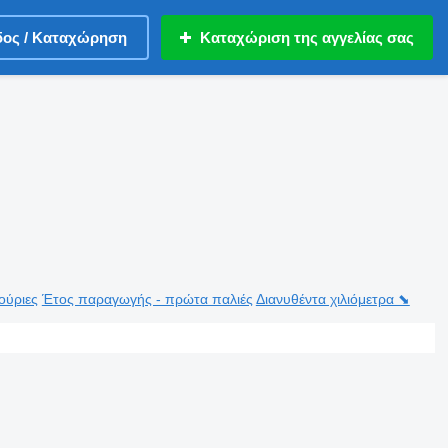
δος / Καταχώρηση
Καταχώριση της αγγελίας σας
ούριες
Έτος παραγωγής - πρώτα παλιές
Διανυθέντα χιλιόμετρα ⬊