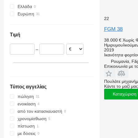
Ελλάδα
Ευρώπη
22
Ιταλία
FGM 38
Ολλανδία
Τιμή
Ρουμανία
38.000 €
Χωρίς 
Πολωνία
Ημιρυμουλκούμεν
–
2019
Νορβηγία
Ικανότητα φορτίο
Γερμανία
Ρουμανία, Fă
Επικοινωνία με 
Πουλάτε μηχανήμ
Κάντε το μαζί μας
Τύπος αγγελίας
Καταχώριση 
πώληση
ενοικίαση
από τον κατασκευαστή
χρονομίσθωση
πίστωση
με δόσεις