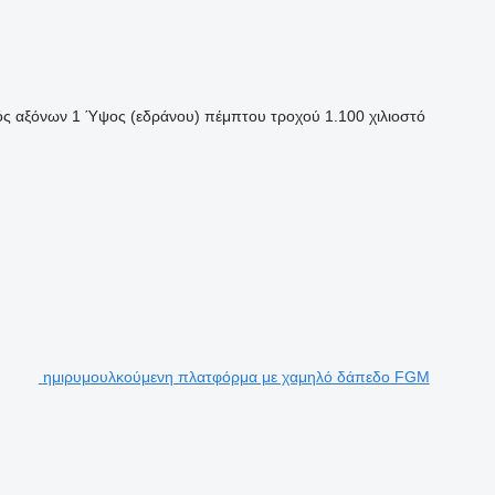
ός αξόνων
1
Ύψος (εδράνου) πέμπτου τροχού
1.100 χιλιοστό
ημιρυμουλκούμενη πλατφόρμα με χαμηλό δάπεδο FGM