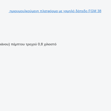
ημιρυμουλκούμενη πλατφόρμα με χαμηλό δάπεδο FGM 38
ράνου) πέμπτου τροχού
0,8 χιλιοστό