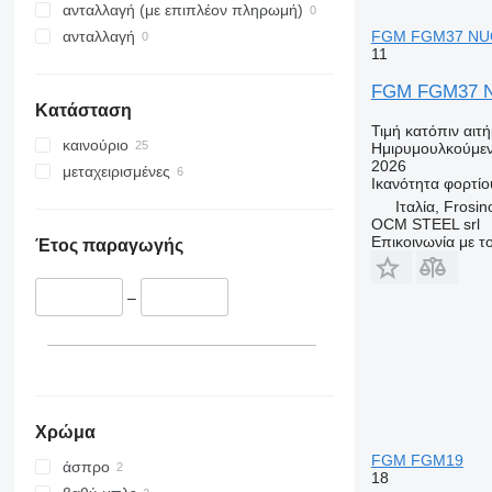
ανταλλαγή (με επιπλέον πληρωμή)
FGM FGM37 NUO
ανταλλαγή
11
FGM FGM37 N
Κατάσταση
Τιμή κατόπιν αιτ
καινούριο
Ημιρυμουλκούμεν
2026
μεταχειρισμένες
Ικανότητα φορτίο
Ιταλία, Frosi
OCM STEEL srl
Επικοινωνία με 
Έτος παραγωγής
–
Χρώμα
FGM FGM19
άσπρο
18