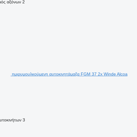
μός αξόνων
2
ημιρυμουλκούμενη αυτοκινητάμαξα FGM 37 2x Winde Alcoa
υτοκινήτων
3