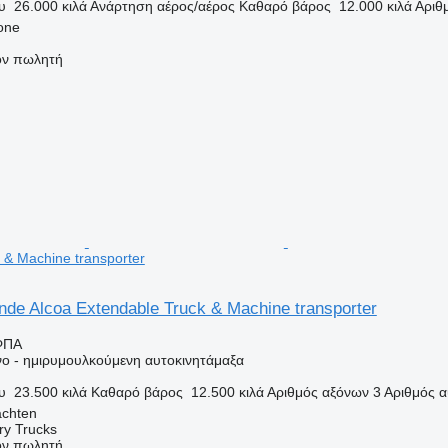
υ
26.000 κιλά
Ανάρτηση
αέρος/αέρος
Καθαρό βάρος
12.000 κιλά
Αριθ
none
τον πωλητή
 & Machine transporter
de Alcoa Extendable Truck & Machine transporter
ΦΠΑ
ο - ημιρυμουλκούμενη αυτοκινητάμαξα
υ
23.500 κιλά
Καθαρό βάρος
12.500 κιλά
Αριθμός αξόνων
3
Αριθμός α
achten
ry Trucks
τον πωλητή