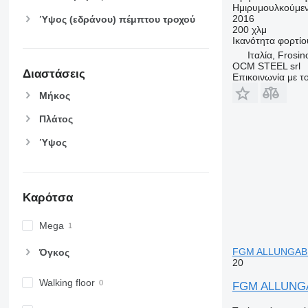
Ημιρυμουλκούμεν
2016
Ύψος (εδράνου) πέμπτου τροχού
200 χλμ
Ικανότητα φορτίο
Ιταλία, Frosi
OCM STEEL srl
Διαστάσεις
Επικοινωνία με 
Μήκος
Πλάτος
Ύψος
Καρότσα
Mega
FGM ALLUNGABILE
Όγκος
20
Walking floor
FGM ALLUNGAB