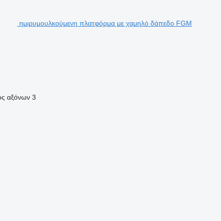
ημιρυμουλκούμενη πλατφόρμα με χαμηλό δάπεδο FGM
ός αξόνων
3