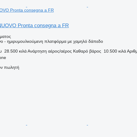
VO Pronta consegna a FR
UOVO Pronta consegna a FR
ήματος
ο - ημιρυμουλκούμενη πλατφόρμα με χαμηλό δάπεδο
υ
28.500 κιλά
Ανάρτηση
αέρος/αέρος
Καθαρό βάρος
10.500 κιλά
Αριθ
none
τον πωλητή