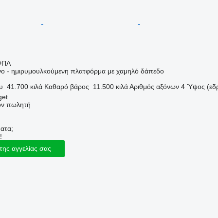
ΦΠΑ
ο - ημιρυμουλκούμενη πλατφόρμα με χαμηλό δάπεδο
υ
41.700 κιλά
Καθαρό βάρος
11.500 κιλά
Αριθμός αξόνων
4
Ύψος (εδ
get
τον πωλητή
ατα;
!
της αγγελίας σας