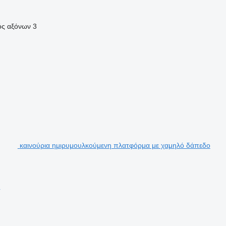
ός αξόνων
3
καινούρια ημιρυμουλκούμενη πλατφόρμα με χαμηλό δάπεδο