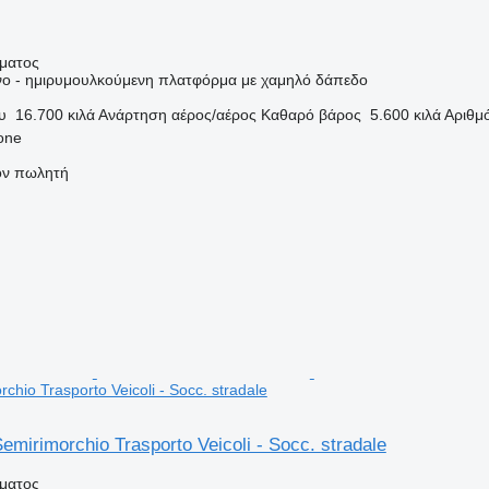
ήματος
ο - ημιρυμουλκούμενη πλατφόρμα με χαμηλό δάπεδο
υ
16.700 κιλά
Ανάρτηση
αέρος/αέρος
Καθαρό βάρος
5.600 κιλά
Αριθμ
none
τον πωλητή
hio Trasporto Veicoli - Socc. stradale
irimorchio Trasporto Veicoli - Socc. stradale
ήματος