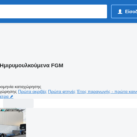
Είσο
Ημιρυμουλκούμενα FGM
ομηνία καταχώρησης
αχώρησης
Πρώτα ακριβές
Πρώτα φτηνές
Έτος παραγωγής - πρώτα καιν
μετρα ⬈