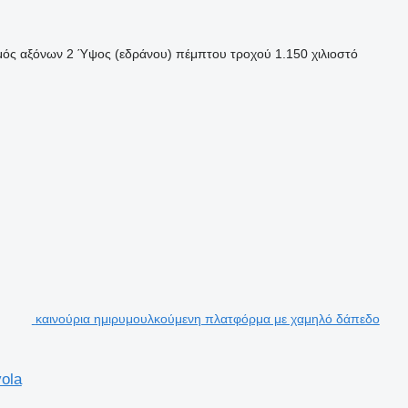
μός αξόνων
2
Ύψος (εδράνου) πέμπτου τροχού
1.150 χιλιοστό
καινούρια ημιρυμουλκούμενη πλατφόρμα με χαμηλό δάπεδο
ola