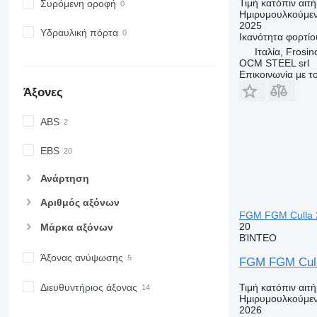
Τιμή κατόπιν αιτ
Συρόμενη οροφή
Ημιρυμουλκούμεν
2025
Υδραυλική πόρτα
Ικανότητα φορτίο
Ιταλία, Frosi
OCM STEEL srl
Επικοινωνία με 
Άξονες
ABS
EBS
Ανάρτηση
Αριθμός αξόνων
FGM FGM Culla 2
20
Μάρκα αξόνων
ΒΊΝΤΕΟ
Άξονας ανύψωσης
FGM FGM Cull
Διευθυντήριος άξονας
Τιμή κατόπιν αιτ
Ημιρυμουλκούμεν
2026