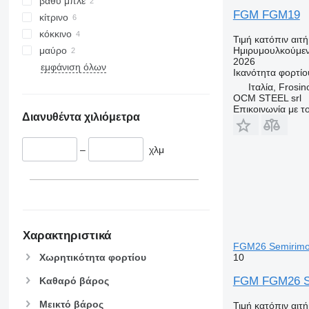
βαθύ μπλε
FGM FGM19
κίτρινο
κόκκινο
Τιμή κατόπιν αιτ
μαύρο
Ημιρυμουλκούμεν
2026
εμφάνιση όλων
Ικανότητα φορτίο
Ιταλία, Frosi
OCM STEEL srl
Επικοινωνία με 
Διανυθέντα χιλιόμετρα
–
χλμ
Χαρακτηριστικά
FGM26 Semirimorc
10
Χωρητικότητα φορτίου
FGM FGM26 Sem
Καθαρό βάρος
Μεικτό βάρος
Τιμή κατόπιν αιτ