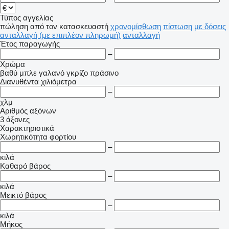
Τύπος αγγελίας
πώληση
από τον κατασκευαστή
χρονομίσθωση
πίστωση
με δόσεις
ανταλλαγή (με επιπλέον πληρωμή)
ανταλλαγή
Έτος παραγωγής
–
Χρώμα
βαθύ μπλε
γαλανό
γκρίζο
πράσινο
Διανυθέντα χιλιόμετρα
–
χλμ
Αριθμός αξόνων
3 άξονες
Χαρακτηριστικά
Χωρητικότητα φορτίου
–
κιλά
Καθαρό βάρος
–
κιλά
Μεικτό βάρος
–
κιλά
Μήκος