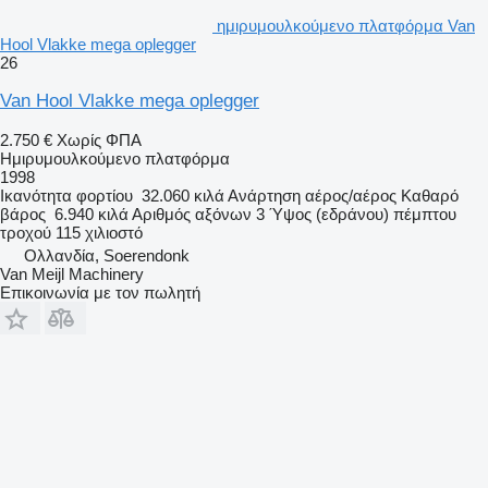
ημιρυμουλκούμενο πλατφόρμα Van
Hool Vlakke mega oplegger
26
Van Hool Vlakke mega oplegger
2.750 €
Χωρίς ΦΠΑ
Ημιρυμουλκούμενο πλατφόρμα
1998
Ικανότητα φορτίου
32.060 κιλά
Ανάρτηση
αέρος/αέρος
Καθαρό
βάρος
6.940 κιλά
Αριθμός αξόνων
3
Ύψος (εδράνου) πέμπτου
τροχού
115 χιλιοστό
Ολλανδία, Soerendonk
Van Meijl Machinery
Επικοινωνία με τον πωλητή