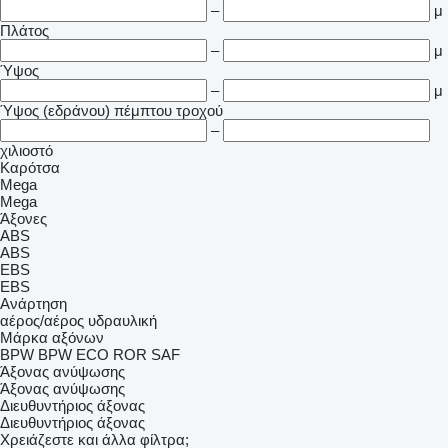
–
μ
Πλάτος
–
μ
Ύψος
–
μ
Ύψος (εδράνου) πέμπτου τροχού
–
χιλιοστό
Καρότσα
Mega
Mega
Άξονες
ABS
ABS
EBS
EBS
Ανάρτηση
αέρος/αέρος
υδραυλική
Μάρκα αξόνων
BPW
BPW ECO
ROR
SAF
Άξονας ανύψωσης
Άξονας ανύψωσης
Διευθυντήριος άξονας
Διευθυντήριος άξονας
Χρειάζεστε και άλλα φίλτρα;