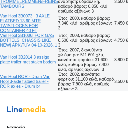
TROMMELREMMEN/FREINS
ανάρτηση: υδραυλική,
3.500 €
TAMBOURS
καθαρό βάρος: 6.850 κιλά,
αριθμός αξόνων: 3
Van Hool 3B0073 | 3 AXLE
Έτος: 2009, καθαρό βάρος:
FLATBED 13.60 MTR
7.340 κιλά, αριθμός αξόνων:
7.450 €
TWISTLOCKS FOR
3
CONTAINER 40 FT
Van Hool 3B1096| FOR GAS
Έτος: 2003, καθαρό βάρος:
BOTTELS| CHASSIS LIKE
6.500 κιλά, αριθμός αξόνων:
4.750 €
NEW| APK\TUV 04-10-2026. 1
3
Έτος: 2007, διανυθέντα
χιλιόμετρα: 511.601 χλμ,
Van Hool 3B2014 3 assige
ικανότητα φορτίου: 31.600
3.900 €
platte trailer met stalen bodem
κιλά, καθαρό βάρος: 7.400
κιλά, αριθμός αξόνων: 3
Έτος: 2002, ικανότητα
Van Hool ROR - Drum Van
φορτίου: 31.100 κιλά, καθαρό
Hool 3-axle flatbed trailer -
3.500 €
βάρος: 7.900 κιλά, αριθμός
ROR axles - Drum br
αξόνων: 3
Εταιρεία