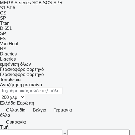
MEGA
S-series
SCB
SCS
SPR
S1
SPA
CS
SP
Titan
D 651
SP
FS
Van Hool
NS
D-series
L-series
εμφάνιση όλων
Γερανοφόρο φορτηγό
Γερανοφόρο φορτηγό
Τοποθεσία
Αναζήτηση με ακτίνα
Ελλάδα
Ευρώπη
Ολλανδία
Βέλγιο
Γερμανία
άλλα
Ουκρανία
Τιμή
–