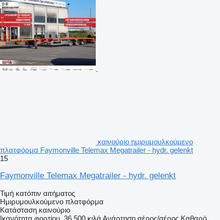
καινούριο ημιρυμουλκούμενο
πλατφόρμα Faymonville Telemax Megatrailer - hydr. gelenkt
15
Faymonville Telemax Megatrailer - hydr. gelenkt
Τιμή κατόπιν αιτήματος
Ημιρυμουλκούμενο πλατφόρμα
Κατάσταση
καινούριο
Ικανότητα φορτίου
36.500 κιλά
Ανάρτηση
αέρος/αέρος
Καθαρό