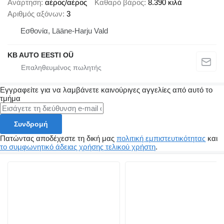
Ανάρτηση
αέρος/αέρος
Καθαρό βάρος
8.390 κιλά
Αριθμός αξόνων
3
Εσθονία, Lääne-Harju Vald
KB AUTO EESTI OÜ
Εγγραφείτε για να λαμβάνετε καινούριγες αγγελίες από αυτό το
τμήμα
Συνδρομή
Πατώντας αποδέχεστε τη δική μας
πολιτική εμπιστευτικότητας
και
το συμφωνητικό άδειας χρήσης τελικού χρήστη
.