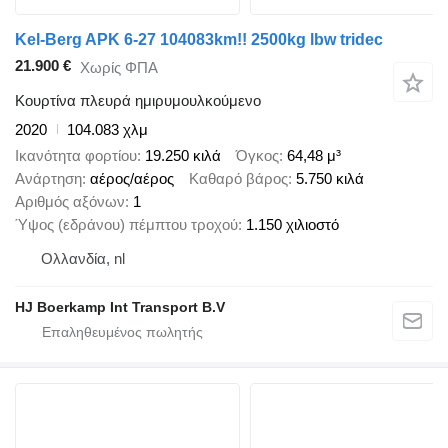
Kel-Berg APK 6-27 104083km!! 2500kg lbw tridec
21.900 €
Χωρίς ΦΠΑ
Κουρτίνα πλευρά ημιρυμουλκούμενο
2020
104.083 χλμ
Ικανότητα φορτίου
19.250 κιλά
Όγκος
64,48 μ³
Ανάρτηση
αέρος/αέρος
Καθαρό βάρος
5.750 κιλά
Αριθμός αξόνων
1
Ύψος (εδράνου) πέμπτου τροχού
1.150 χιλιοστό
Ολλανδία, nl
HJ Boerkamp Int Transport B.V