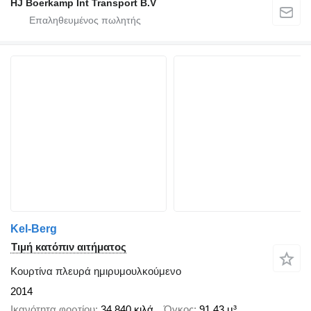
HJ Boerkamp Int Transport B.V
Kel-Berg
Τιμή κατόπιν αιτήματος
Κουρτίνα πλευρά ημιρυμουλκούμενο
2014
Ικανότητα φορτίου
34.840 κιλά
Όγκος
91,43 μ³