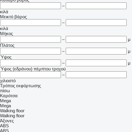
–
κιλά
Μεικτό βάρος
–
κιλά
Μήκος
–
μ
Πλάτος
–
μ
Ύψος
–
μ
Ύψος (εδράνου) πέμπτου τροχού
–
χιλιοστό
Τρόπος εκφόρτωσης
πίσω
Καρότσα
Mega
Mega
Walking floor
Walking floor
Άξονες
ABS
ABS