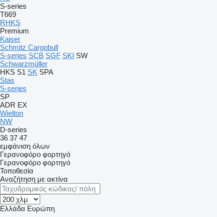
S-series
T669
RHKS
Premium
Kaiser
Schmitz Cargobull
S-series
SCB
SGF
SKI
SW
Schwarzmüller
HKS
S1
SK
SPA
Stas
S-series
SP
ADR
EX
Wielton
NW
D-series
36
37
47
εμφάνιση όλων
Γερανοφόρο φορτηγό
Γερανοφόρο φορτηγό
Τοποθεσία
Αναζήτηση με ακτίνα
Ελλάδα
Ευρώπη