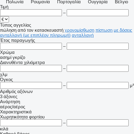
Πολωνία
Ρουμανία
Πορτογαλία
Ουγγαρία
Βέλγιο
Τιμή
–
Τύπος αγγελίας
πώληση
από τον κατασκευαστή
χρονομίσθωση
πίστωση
με δόσεις
ανταλλαγή (με επιπλέον πληρωμή)
ανταλλαγή
Έτος παραγωγής
–
Χρώμα
ασημί
γκρίζο
Διανυθέντα χιλιόμετρα
–
χλμ
Όγκος
–
μ³
Αριθμός αξόνων
3 άξονες
Ανάρτηση
αέρος/αέρος
Χαρακτηριστικά
Χωρητικότητα φορτίου
–
κιλά
Καθαρό βάρος