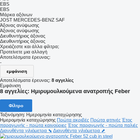
EBS
EBS
Μάρκα αξόνων
JOST
MERCEDES-BENZ
SAF
Άξονας ανύψωσης
Άξονας ανύψωσης
Διευθυντήριος άξονας
Διευθυντήριος άξονας
Χρειάζεστε και άλλα φίλτρα;
Προτείνετε μια αλλαγή
Αποτελέσματα έρευνας:
-
εμφάνιση
Αποτελέσματα έρευνας:
8 αγγελίες
Εμφάνιση
8 αγγελίες:
Ημιρυμουλκούμενα ανατροπής Feber
Φίλτρο
Ταξινόμηση
:
Ημερομηνία καταχώρησης
Ημερομηνία καταχώρησης
Πρώτα ακριβές
Πρώτα φτηνές
Έτος
παραγωγής - πρώτα καινούριες
Έτος παραγωγής - πρώτα παλιές
Διανυθέντα χιλιόμετρα ⬊
Διανυθέντα χιλιόμετρα ⬈