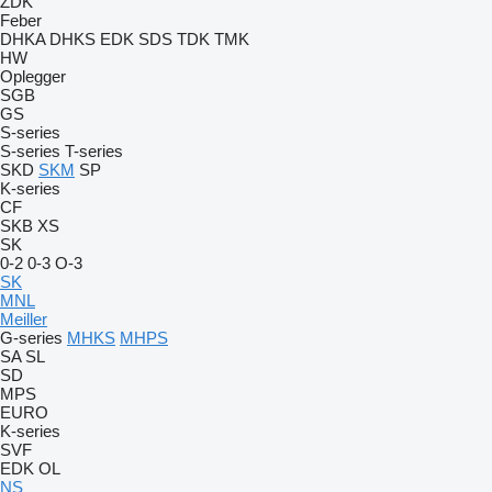
ZDK
Feber
DHKA
DHKS
EDK
SDS
TDK
TMK
HW
Oplegger
SGB
GS
S-series
S-series
T-series
SKD
SKM
SP
K-series
CF
SKB
XS
SK
0-2
0-3
O-3
SK
MNL
Meiller
G-series
MHKS
MHPS
SA
SL
SD
MPS
EURO
K-series
SVF
EDK
OL
NS