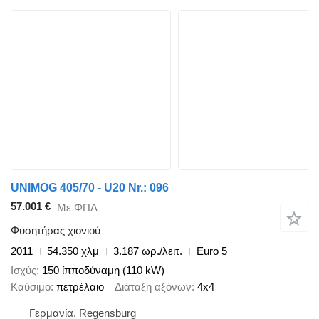
UNIMOG 405/70 - U20 Nr.: 096
57.001 €
Με ΦΠΑ
Φυσητήρας χιονιού
2011
54.350 χλμ
3.187 ωρ./λειτ.
Euro 5
Ισχύς
150 ίπποδύναμη (110 kW)
Καύσιμο
πετρέλαιο
Διάταξη αξόνων
4x4
Γερμανία, Regensburg