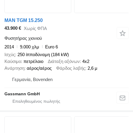
MAN TGM 15.250
43.900 €
Χωρίς ΦΠΑ
Φυσητήρας χιονιού
2014
9.000 χλμ
Euro 6
Ισχύς
250 ίπποδύναμη (184 kW)
Καύσιμο
πετρέλαιο
Διάταξη αξόνων
4x2
Ανάρτηση
αέρος/αέρος
Φάρδος λαβής
2,6 μ
Γερμανία, Bovenden
Gassmann GmbH