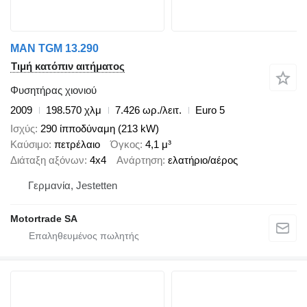
MAN TGM 13.290
Τιμή κατόπιν αιτήματος
Φυσητήρας χιονιού
2009
198.570 χλμ
7.426 ωρ./λειτ.
Euro 5
Ισχύς
290 ίπποδύναμη (213 kW)
Καύσιμο
πετρέλαιο
Όγκος
4,1 μ³
Διάταξη αξόνων
4x4
Ανάρτηση
ελατήριο/αέρος
Γερμανία, Jestetten
Motortrade SA