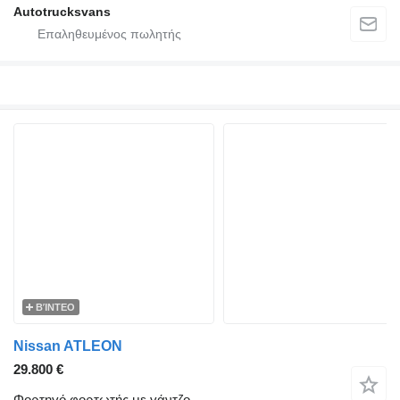
Autotrucksvans
ΒΊΝΤΕΟ
Nissan ATLEON
29.800 €
Φορτηγό φορτωτής με γάντζο