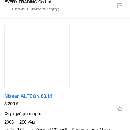
EVERY TRADING Co Ltd
Nissan ALTEON 80.14
3.200 €
Φορτηγό μουσαμάς
2006
280 χλμ
Ισχύς
137 ίπποδύναμη (101 kW)
Καύσιμο
πετρέλαιο