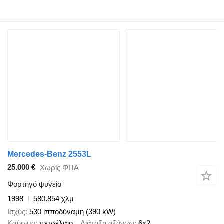
Mercedes-Benz 2553L
25.000 €
Χωρίς ΦΠΑ
Φορτηγό ψυγείο
1998
580.854 χλμ
Ισχύς
530 ίπποδύναμη (390 kW)
Καύσιμο
πετρέλαιο
Διάταξη αξόνων
6x2