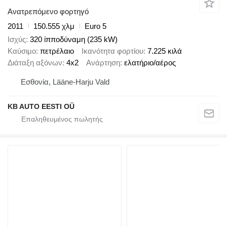
Ανατρεπόμενο φορτηγό
2011
150.555 χλμ
Euro 5
Ισχύς
320 ίπποδύναμη (235 kW)
Καύσιμο
πετρέλαιο
Ικανότητα φορτίου
7.225 κιλά
Διάταξη αξόνων
4x2
Ανάρτηση
ελατήριο/αέρος
Εσθονία, Lääne-Harju Vald
KB AUTO EESTI OÜ