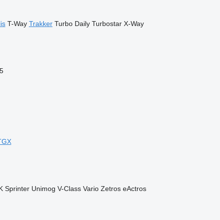
is
T-Way
Trakker
Turbo Daily
Turbostar
X-Way
5
TGX
K
Sprinter
Unimog
V-Class
Vario
Zetros
eActros