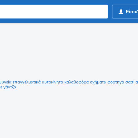
Είσο
ψυγεία
επαγγελματικά αυτοκίνητα
καλαθοφόρα οχήματα
φορτηγά σασί
α
ε γάντζο