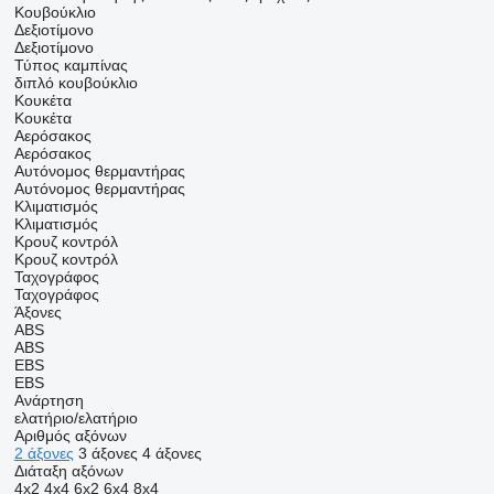
Κουβούκλιο
Δεξιοτίμονο
Δεξιοτίμονο
Τύπος καμπίνας
διπλό κουβούκλιο
Κουκέτα
Κουκέτα
Αερόσακος
Αερόσακος
Αυτόνομος θερμαντήρας
Αυτόνομος θερμαντήρας
Κλιματισμός
Κλιματισμός
Κρουζ κοντρόλ
Κρουζ κοντρόλ
Ταχογράφος
Ταχογράφος
Άξονες
ABS
ABS
EBS
EBS
Ανάρτηση
ελατήριο/ελατήριο
Αριθμός αξόνων
2 άξονες
3 άξονες
4 άξονες
Διάταξη αξόνων
4x2
4x4
6x2
6x4
8x4