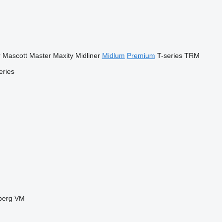
r
Mascott
Master
Maxity
Midliner
Midlum
Premium
T-series
TRM
eries
berg
VM