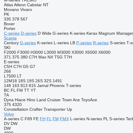
M-series
TREMO
Atlas
Atleon
Cabstar
NT
Movano
Vivaro
PK
335
378
567
Boxer
Porter
C-series
D-series
D Wide
G-series
K-series
Kerax
Magnum
Manage
Scania
Century
G-series
K-series
L-series
LB
P-series
R-series
S-series
T-s
SKI
F2000
F3000
H3000
L3000
M3000
X3000
X5000
X6000
371
375
380
C7H
Max
NX
T5G
T7H
E-series
C5H
C7H
G5
G7
266
L7500
LT
12M18
18S
19S
26S
32S
1491
148
163
813
815
Jamal
Phoenix
T-series
BC
FL
FM
TT
YT
TA
Dyna
Hiace
Hino
Land Cruiser
Town Ace
ToyoAce
375
4320
Constellation
Crafter
Transporter
Up
Volvo
A-series
C
F89
FE
FH
FL
FM
FMX
L-series
N-series
PL
S-series
Ter
DV
DW
DW