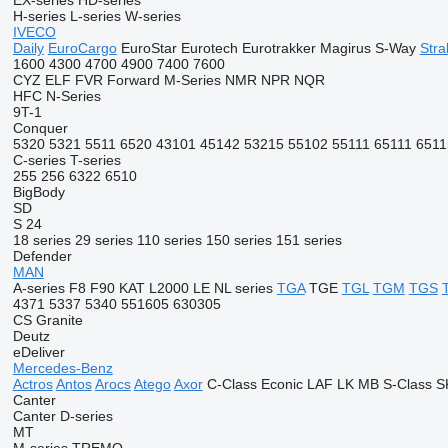
EX-series
HD-series
H-series
L-series
W-series
IVECO
Daily
EuroCargo
EuroStar
Eurotech
Eurotrakker
Magirus
S-Way
Stral
1600
4300
4700
4900
7400
7600
CYZ
ELF
FVR
Forward
M-Series
NMR
NPR
NQR
HFC
N-Series
9T-1
Conquer
5320
5321
5511
6520
43101
45142
53215
55102
55111
65111
6511
C-series
T-series
255
256
6322
6510
BigBody
SD
S 24
18 series
29 series
110 series
150 series
151 series
Defender
MAN
A-series
F8
F90
KAT
L2000
LE
NL series
TGA
TGE
TGL
TGM
TGS
4371
5337
5340
551605
630305
CS
Granite
Deutz
eDeliver
Mercedes-Benz
Actros
Antos
Arocs
Atego
Axor
C-Class
Econic
LAF
LK
MB
S-Class
S
Canter
Canter
D-series
MT