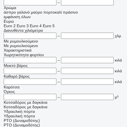
–
Χρώμα
άσπρο
γαλανό
μαύρο
πορτοκαλί
πράσινο
εμφάνιση όλων
Ευρώ
Euro 2
Euro 3
Euro 4
Euro 5
Διανυθέντα χιλιόμετρα
–
χλμ
Με ρυμουλκούμενο
Με ρυμουλκούμενο
Χαρακτηριστικά
Χωρητικότητα φορτίου
–
κιλά
Μεικτό βάρος
–
κιλά
Καθαρό βάρος
–
κιλά
Καρότσα
Όγκος
–
μ³
Κοτσαδόρος με δαγκάνα
Κοτσαδόρος με δαγκάνα
Υδραυλική πόρτα
Υδραυλική πόρτα
PTO (Δυναμοδότης)
PTO (Δυναμοδότης)