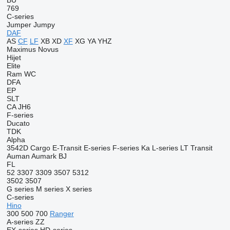
BU
769
C-series
Jumper
Jumpy
DAF
AS
CF
LF
XB
XD
XF
XG
YA
YHZ
Maximus
Novus
Hijet
Elite
Ram
WC
DFA
EP
SLT
CA
JH6
F-series
Ducato
TDK
Alpha
3542D
Cargo
E-Transit
E-series
F-series
Ka
L-series
LT
Transit
Auman
Aumark
BJ
FL
52
3307
3309
3507
5312
3502
3507
G series
M series
X series
C-series
Hino
300
500
700
Ranger
A-series
ZZ