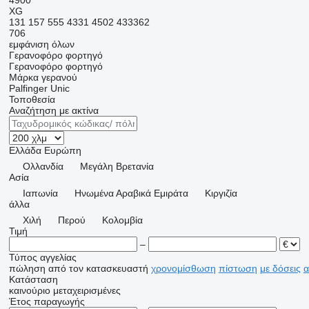
4900
XG
131
157
555
4331
4502
433362
706
εμφάνιση όλων
Γερανοφόρο φορτηγό
Γερανοφόρο φορτηγό
Μάρκα γερανού
Palfinger
Unic
Τοποθεσία
Αναζήτηση με ακτίνα
Ελλάδα
Ευρώπη
Ολλανδία
Μεγάλη Βρετανία
Ασία
Ιαπωνία
Hνωμένα Αραβικά Εμιράτα
Κιργιζία
άλλα
Χιλή
Περού
Κολομβία
Τιμή
–
Τύπος αγγελίας
πώληση
από τον κατασκευαστή
χρονομίσθωση
πίστωση
με δόσεις
α
Κατάσταση
καινούριο
μεταχειρισμένες
Έτος παραγωγής