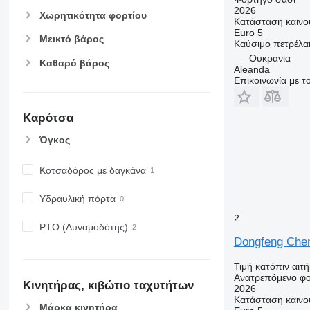
2026
Χωρητικότητα φορτίου
Κατάσταση
καινο
Euro 5
Μεικτό βάρος
Καύσιμο
πετρέλα
Ουκρανία
Καθαρό βάρος
Aleanda
Επικοινωνία με 
Καρότσα
Όγκος
Κοτσαδόρος με δαγκάνα
Υδραυλική πόρτα
2
PTO (Δυναμοδότης)
Dongfeng Che
Τιμή κατόπιν αιτ
Ανατρεπόμενο φ
Κινητήρας, κιβώτιο ταχυτήτων
2026
Κατάσταση
καινο
Μάρκα κινητήρα