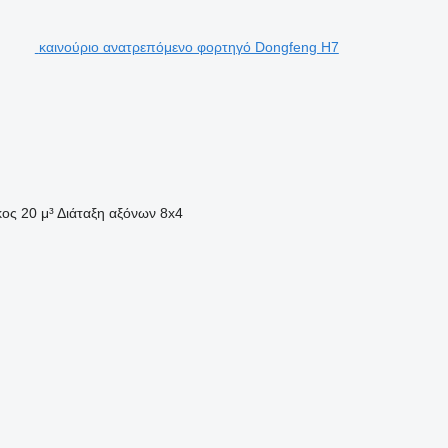
καινούριο ανατρεπόμενο φορτηγό Dongfeng H7
κος
20 μ³
Διάταξη αξόνων
8x4