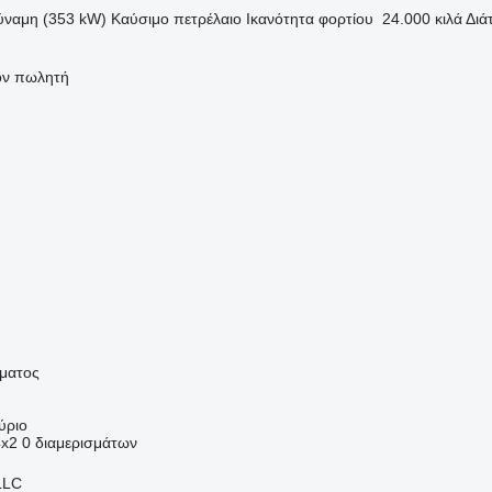
ύναμη (353 kW)
Καύσιμο
πετρέλαιο
Ικανότητα φορτίου
24.000 κιλά
Διά
τον πωλητή
ήματος
ύριο
4x2
0 διαμερισμάτων
LLC