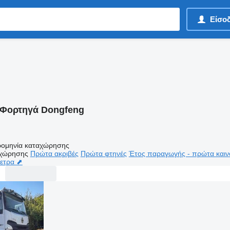
Είσο
Φορτηγά Dongfeng
ομηνία καταχώρησης
αχώρησης
Πρώτα ακριβές
Πρώτα φτηνές
Έτος παραγωγής - πρώτα καιν
μετρα ⬈