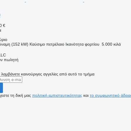
0
0 €
α
ύριο
ύναμη (152 kW)
Καύσιμο
πετρέλαιο
Ικανότητα φορτίου
5.000 κιλά
LLC
τον πωλητή
α λαμβάνετε καινούριγες αγγελίες από αυτό το τμήμα
εστε τη δική μας
πολιτική εμπιστευτικότητας
και
το συμφωνητικό άδεια