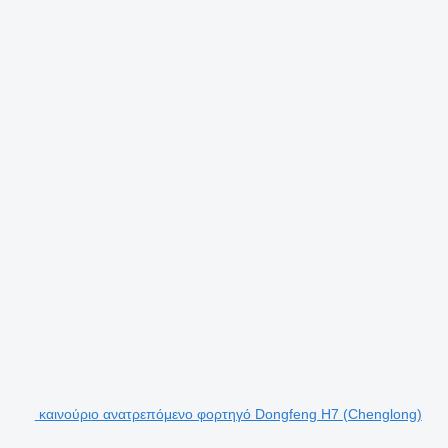
καινούριο ανατρεπόμενο φορτηγό Dongfeng H7 (Chenglong)