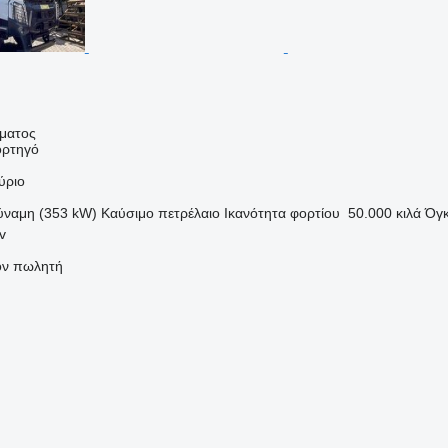
ήματος
ορτηγό
ύριο
ύναμη (353 kW)
Καύσιμο
πετρέλαιο
Ικανότητα φορτίου
50.000 κιλά
Όγ
v
τον πωλητή