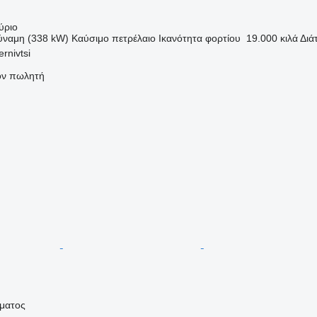
ύριο
ύναμη (338 kW)
Καύσιμο
πετρέλαιο
Ικανότητα φορτίου
19.000 κιλά
Διά
rnivtsi
τον πωλητή
ήματος