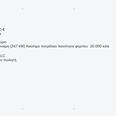
0 €
α
ύριο
ύναμη (247 kW)
Καύσιμο
πετρέλαιο
Ικανότητα φορτίου
20.000 κιλά
LLC
τον πωλητή