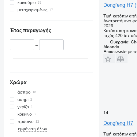
καινούριο
Dongfeng H7 (
μεταχειρισμένες
Τιμή κατόπιν αιτ
Ανατρεπόμενο φ
2026
Έτος παραγωγής
Κατάσταση
καινο
Ισχύς
420 ίπποδ
Ουκρανία, Che
–
Aleanda
Επικοινωνία με 
Χρώμα
άσπρο
ασημί
γκρίζο
14
κόκκινο
πράσινο
Dongfeng H7
εμφάνιση όλων
Τιμή κατόπιν αιτ