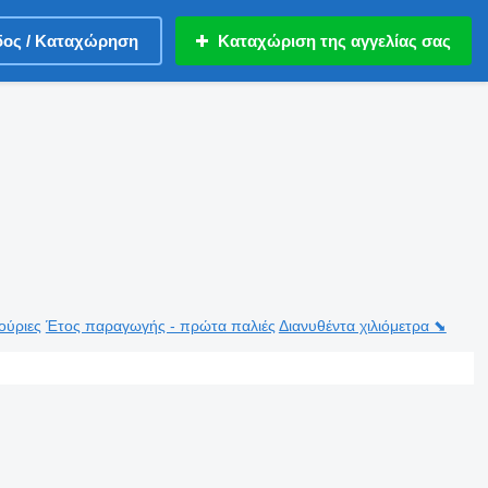
δος / Καταχώρηση
Καταχώριση της αγγελίας σας
ούριες
Έτος παραγωγής - πρώτα παλιές
Διανυθέντα χιλιόμετρα ⬊