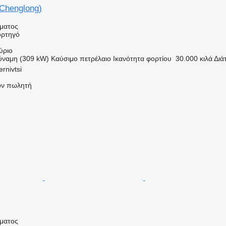
Chenglong)
ήματος
ορτηγό
ύριο
ύναμη (309 kW)
Καύσιμο
πετρέλαιο
Ικανότητα φορτίου
30.000 κιλά
Διά
rnivtsi
τον πωλητή
ήματος