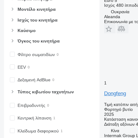
Euro 5
Ισχύς
480 ίπποδ
Μοντέλο κινητήρα
Ουκρανία
Aleanda
Ισχύς του κινητήρα
Επικοινωνία με 
Καύσιμο
Όγκος του κινητήρα
Φίλτρο σωματιδίων
EEV
Δεξαμενή AdBlue
1
Τύπος κιβωτίου ταχυτήτων
Dongfeng
Τιμή κατόπιν αιτ
Επιβραδυντής
Φορτηγό βυτίο
2025
Κεντρική λίπανση
Κατάσταση
καινο
Διάταξη αξόνων
Κίνα
Κλείδωμα διαφορικού
Intermak Group 