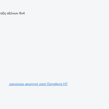
ταξη αξόνων
8x4
καινούριο φορτηγό σασί Dongfeng H7