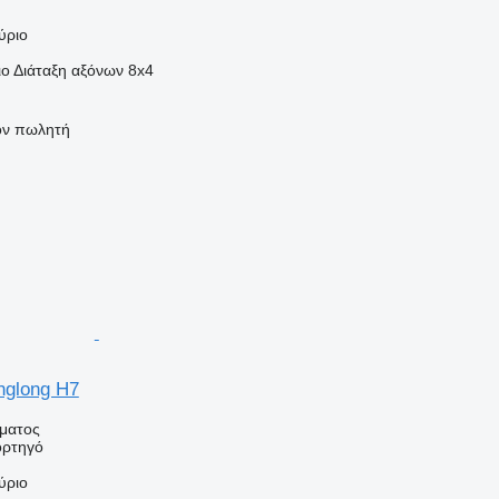
ύριο
ιο
Διάταξη αξόνων
8x4
τον πωλητή
nglong H7
ήματος
ορτηγό
ύριο