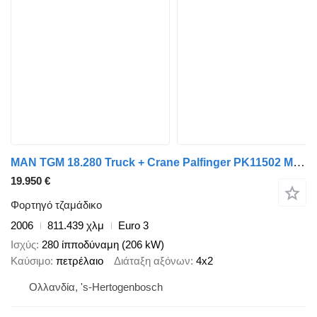
MAN TGM 18.280 Truck + Crane Palfinger PK11502 Manual Gearbox Full S
19.950 €
Φορτηγό τζαμάδικο
2006
811.439 χλμ
Euro 3
Ισχύς
280 ίπποδύναμη (206 kW)
Καύσιμο
πετρέλαιο
Διάταξη αξόνων
4x2
Ολλανδία, 's-Hertogenbosch