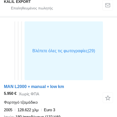
KALIL EXPORT
MAN L2000 + manual + low km
5.950 €
Χωρίς ΦΠΑ
Φορτηγό τζαμάδικο
2005
128.622 χλμ
Euro 3
Ισχύς
180 ίπποδύναμη (132 kW)