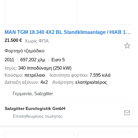
MAN TGM 18.340 4X2 BL Standklimaanlage / HIAB 144 B-3 HIDUO
21.500 €
Χωρίς ΦΠΑ
Φορτηγό τζαμάδικο
2011
697.202 χλμ
Euro 5
Ισχύς
340 ίπποδύναμη (250 kW)
Καύσιμο
πετρέλαιο
Ικανότητα φορτίου
7.595 κιλά
Διάταξη αξόνων
4x2
Ανάρτηση
ελατήριο/αέρος
Γερμανία, Salzgitter
Salzgitter Eurologistik GmbH