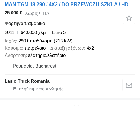
MAN TGM 18.290 / 4X2 / DO PRZEWOZU SZKŁA / HDS HIAB 122 E-2 / PLATFO
25.000 €
Χωρίς ΦΠΑ
Φορτηγό τζαμάδικο
2011
649.000 χλμ
Euro 5
Ισχύς
290 ίπποδύναμη (213 kW)
Καύσιμο
πετρέλαιο
Διάταξη αξόνων
4x2
Ανάρτηση
ελατήριο/ελατήριο
Ρουμανία, Bucharest
Laslo Truck Romania