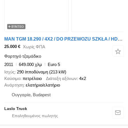
ΒΊΝΤΕΟ
MAN TGM 18.290 / 4X2 / DO PRZEWOZU SZKŁA / HDS HIAB 122 E-2 / PLATFO
25.000 €
Χωρίς ΦΠΑ
Φορτηγό τζαμάδικο
2011
649.000 χλμ
Euro 5
Ισχύς
290 ίπποδύναμη (213 kW)
Καύσιμο
πετρέλαιο
Διάταξη αξόνων
4x2
Ανάρτηση
ελατήριο/ελατήριο
Ουγγαρία, Budapest
Laslo Truck