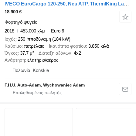
IVECO EuroCargo 120-250, Neu ATP, ThermlKing Lamberet, LBW, DE auto
18.900 €
Φορτηγό ψυγείο
2018
453.000 χλμ
Euro 6
Ισχύς
250 ίπποδύναμη (184 kW)
Καύσιμο
πετρέλαιο
Ικανότητα φορτίου
3.850 κιλά
Όγκος
37,7 μ³
Διάταξη αξόνων
4x2
Ανάρτηση
ελατήριο/αέρος
Πολωνία, Końskie
F.H.U. Auto-Adam, Wychowaniec Adam