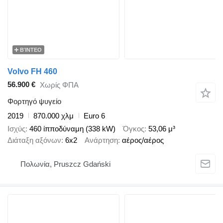
ΒΊΝΤΕΟ
Volvo FH 460
56.900 €
Χωρίς ΦΠΑ
Φορτηγό ψυγείο
2019
870.000 χλμ
Euro 6
Ισχύς
460 ίπποδύναμη (338 kW)
Όγκος
53,06 μ³
Διάταξη αξόνων
6x2
Ανάρτηση
αέρος/αέρος
Πολωνία, Pruszcz Gdański