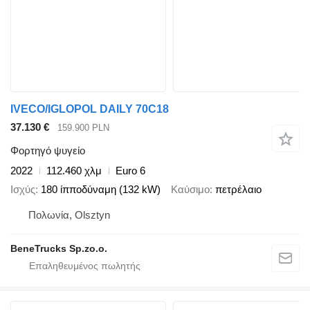
IVECO/IGLOPOL DAILY 70C18
37.130 €
159.900 PLN
Φορτηγό ψυγείο
2022
112.460 χλμ
Euro 6
Ισχύς
180 ίπποδύναμη (132 kW)
Καύσιμο
πετρέλαιο
Πολωνία, Olsztyn
BeneTrucks Sp.zo.o.