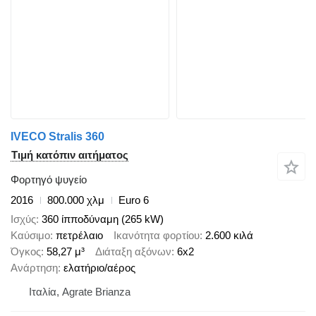
IVECO Stralis 360
Τιμή κατόπιν αιτήματος
Φορτηγό ψυγείο
2016
800.000 χλμ
Euro 6
Ισχύς
360 ίπποδύναμη (265 kW)
Καύσιμο
πετρέλαιο
Ικανότητα φορτίου
2.600 κιλά
Όγκος
58,27 μ³
Διάταξη αξόνων
6x2
Ανάρτηση
ελατήριο/αέρος
Ιταλία, Agrate Brianza