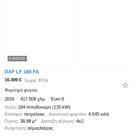
ΒΊΝΤΕΟ
DAF LF 180 FA
16.499 €
Χωρίς ΦΠΑ
Φορτηγό ψυγείο
2016
417.508 χλμ
Euro 6
Ισχύς
184 ίπποδύναμη (135 kW)
Καύσιμο
πετρέλαιο
Ικανότητα φορτίου
4.545 κιλά
Όγκος
38,98 μ³
Διάταξη αξόνων
4x2
Ανάρτηση
αέρος/αέρος