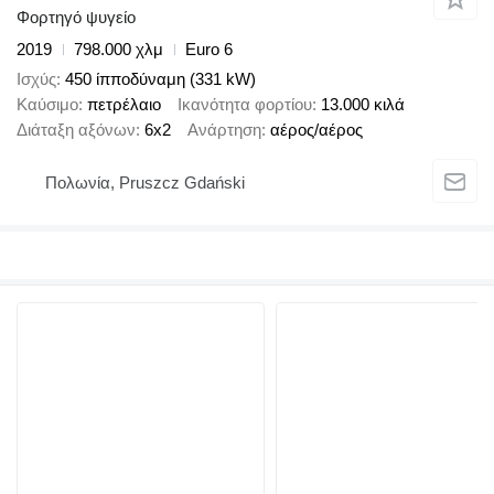
Φορτηγό ψυγείο
2019
798.000 χλμ
Euro 6
Ισχύς
450 ίπποδύναμη (331 kW)
Καύσιμο
πετρέλαιο
Ικανότητα φορτίου
13.000 κιλά
Διάταξη αξόνων
6x2
Ανάρτηση
αέρος/αέρος
Πολωνία, Pruszcz Gdański