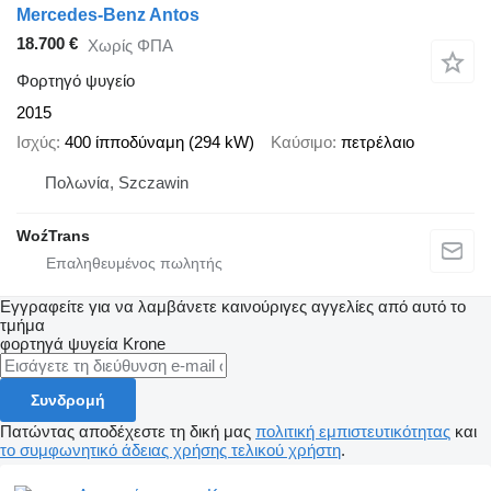
Mercedes-Benz Antos
18.700 €
Χωρίς ΦΠΑ
Φορτηγό ψυγείο
2015
Ισχύς
400 ίπποδύναμη (294 kW)
Καύσιμο
πετρέλαιο
Πολωνία, Szczawin
WoźTrans
Εγγραφείτε για να λαμβάνετε καινούριγες αγγελίες από αυτό το
τμήμα
φορτηγά ψυγεία
Krone
Συνδρομή
Πατώντας αποδέχεστε τη δική μας
πολιτική εμπιστευτικότητας
και
το συμφωνητικό άδειας χρήσης τελικού χρήστη
.