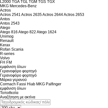
L2000
TGA
TGL
TGM
TGS
TGX
MKG
Mercedes-Benz
Actros
Actros 2541
Actros 2635
Actros 2644
Actros 2653
Antos
Antos 2543
Atego
Atego 816
Atego 822
Atego 1624
Unimog
Renault
Kerax
Rofan
Scania
R-series
Volvo
FH
FM
εμφάνιση όλων
Γερανοφόρο φορτηγό
Γερανοφόρο φορτηγό
Μάρκα γερανού
Cormach
Fassi
Hiab
MKG
Palfinger
εμφάνιση όλων
Τοποθεσία
Αναζήτηση με ακτίνα