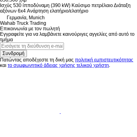
Ισχύς
530 ίπποδύναμη (390 kW)
Καύσιμο
πετρέλαιο
Διάταξη
αξόνων
6x4
Ανάρτηση
ελατήριο/ελατήριο
Γερμανία, Munich
Wahab Truck Trading
Επικοινωνία με τον πωλητή
Εγγραφείτε για να λαμβάνετε καινούριγες αγγελίες από αυτό το
τμήμα
Συνδρομή
Πατώντας αποδέχεστε τη δική μας
πολιτική εμπιστευτικότητας
και
το συμφωνητικό άδειας χρήσης τελικού χρήστη
.