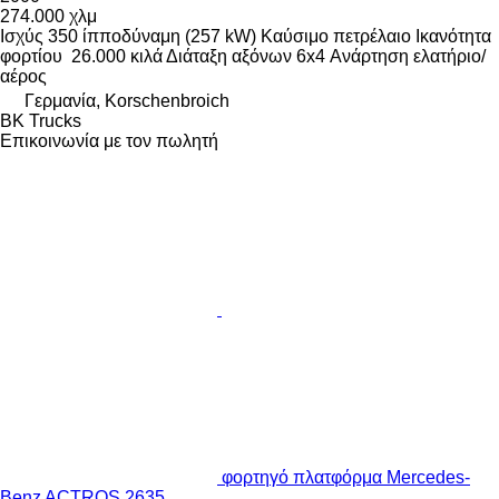
274.000 χλμ
Ισχύς
350 ίπποδύναμη (257 kW)
Καύσιμο
πετρέλαιο
Ικανότητα
φορτίου
26.000 κιλά
Διάταξη αξόνων
6x4
Ανάρτηση
ελατήριο/
αέρος
Γερμανία, Korschenbroich
BK Trucks
Επικοινωνία με τον πωλητή
φορτηγό πλατφόρμα Mercedes-
Benz ACTROS 2635