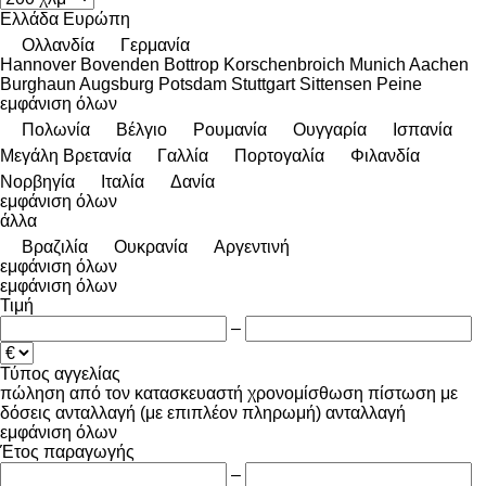
Ελλάδα
Ευρώπη
Ολλανδία
Γερμανία
Hannover
Bovenden
Bottrop
Korschenbroich
Munich
Aachen
Burghaun
Augsburg
Potsdam
Stuttgart
Sittensen
Peine
εμφάνιση όλων
Πολωνία
Βέλγιο
Ρουμανία
Ουγγαρία
Ισπανία
Μεγάλη Βρετανία
Γαλλία
Πορτογαλία
Φιλανδία
Νορβηγία
Ιταλία
Δανία
εμφάνιση όλων
άλλα
Βραζιλία
Ουκρανία
Αργεντινή
εμφάνιση όλων
εμφάνιση όλων
Τιμή
–
Τύπος αγγελίας
πώληση
από τον κατασκευαστή
χρονομίσθωση
πίστωση
με
δόσεις
ανταλλαγή (με επιπλέον πληρωμή)
ανταλλαγή
εμφάνιση όλων
Έτος παραγωγής
–