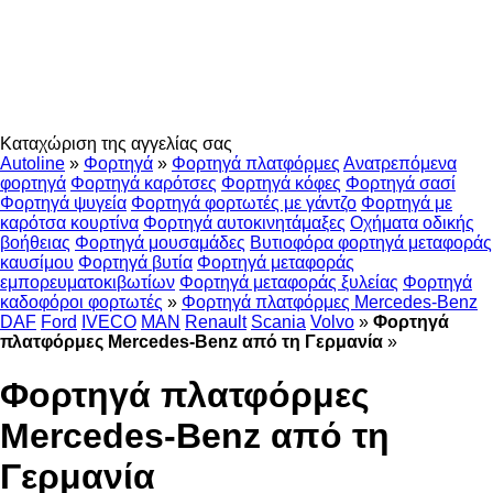
Καταχώριση της αγγελίας σας
Autoline
»
Φορτηγά
»
Φορτηγά πλατφόρμες
Ανατρεπόμενα
φορτηγά
Φορτηγά καρότσες
Φορτηγά κόφες
Φορτηγά σασί
Φορτηγά ψυγεία
Φορτηγά φορτωτές με γάντζο
Φορτηγά με
καρότσα κουρτίνα
Φορτηγά αυτοκινητάμαξες
Οχήματα οδικής
βοήθειας
Φορτηγά μουσαμάδες
Βυτιοφόρα φορτηγά μεταφοράς
καυσίμου
Φορτηγά βυτία
Φορτηγά μεταφοράς
εμπορευματοκιβωτίων
Φορτηγά μεταφοράς ξυλείας
Φορτηγά
καδοφόροι φορτωτές
»
Φορτηγά πλατφόρμες Mercedes-Benz
DAF
Ford
IVECO
MAN
Renault
Scania
Volvo
»
Φορτηγά
πλατφόρμες Mercedes-Benz από τη Γερμανία
»
Φορτηγά πλατφόρμες
Mercedes-Benz από τη
Γερμανία