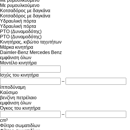
Με ρυμουλκούμενο
Με ρυμουλκούμενο
Κοτσαδόρος με δαγκάνα
Κοτσαδόρος με δαγκάνα
Υδραυλική πόρτα
Υδραυλική πόρτα
PTO (Δυναμοδότης)
PTO (Δυναμοδότης)
Κινητήρας, κιβώτιο ταχυτήτων
Μάρκα κινητήρα
Daimler-Benz
Mercedes Benz
εμφάνιση όλων
Μοντέλο κινητήρα
Ισχύς του κινητήρα
–
ίπποδύναμη
Καύσιμο
βενζίνη
πετρέλαιο
εμφάνιση όλων
Όγκος του κινητήρα
–
cm³
Φίλτρο σωματιδίων