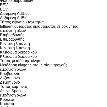
Φίλτρο σωματιδίων
EEV
EEV
Δεξαμενή AdBlue
Δεξαμενή AdBlue
Τύπος κιβωτίου ταχυτήτων
telligent
αυτόματος
ημιαυτόματος
χειροκίνητος
εμφάνιση όλων
Επιβραδυντής
Επιβραδυντής
Κεντρική λίπανση
Κεντρική λίπανση
Κλείδωμα διαφορικού
Κλείδωμα διαφορικού
Τύπος μετάδοσης κίνησης
Μετάδοση κίνησης στους πίσω τροχούς
εμφάνιση όλων
Κουβούκλιο
Δεξιοτίμονο
Δεξιοτίμονο
Τύπος καμπίνας
Active Space
εμφάνιση όλων
Κουκέτα
Κουκέτα