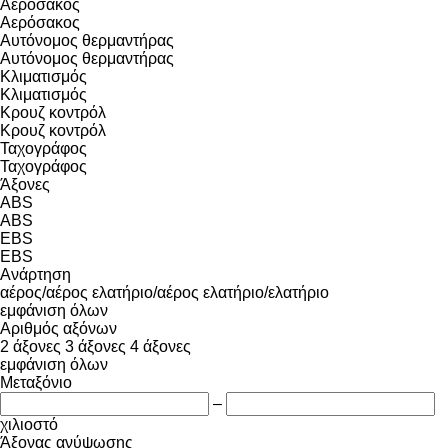
Αερόσακος
Αερόσακος
Αυτόνομος θερμαντήρας
Αυτόνομος θερμαντήρας
Κλιματισμός
Κλιματισμός
Κρουζ κοντρόλ
Κρουζ κοντρόλ
Ταχογράφος
Ταχογράφος
Άξονες
ABS
ABS
EBS
EBS
Ανάρτηση
αέρος/αέρος
ελατήριο/αέρος
ελατήριο/ελατήριο
εμφάνιση όλων
Αριθμός αξόνων
2 άξονες
3 άξονες
4 άξονες
εμφάνιση όλων
Μεταξόνιο
–
χιλιοστό
Άξονας ανύψωσης