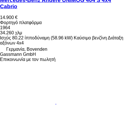
Mercedes-Benz Andere UNIMOG 404 S 4x4
Cabrio
14.900 €
Φορτηγό πλατφόρμα
1964
34.260 χλμ
Ισχύς
80.22 ίπποδύναμη (58.96 kW)
Καύσιμο
βενζίνη
Διάταξη
αξόνων
4x4
Γερμανία, Bovenden
Gassmann GmbH
Επικοινωνία με τον πωλητή