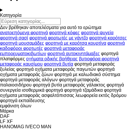
Κατηγορία
Δεν βρέθηκαν αποτελέσματα για αυτό το ερώτημα
ανατρεπόμενα φορτηγά
φορτηγά κόφες
φορτηγά ψυγεία
φορτηγά σασί
φορτηγά φορτωτές με γάντζο
φορτηγά καρότσες
φορτηγά μουσαμάδες
φορτηγά με καρότσα κουρτίνα
φορτηγά
καδοφόροι φορτωτές
φορτηγά μεταφοράς
εμπορευματοκιβωτίων
φορτηγά αυτοκινητάμαξες
φορτηγά
πλατφόρμες
οχήματα οδικής βοήθειας
βυτιοφόρα φορτηγά
μεταφοράς καυσίμου
φορτηγά βυτία
φορτηγά μεταφοράς
ξυλείας
φορτηγά οχήματα μεταφοράς παγωτών
φορτηγά
οχήματα μεταφοράς ζώων
φορτηγά με καλωδιακό σύστημα
φορτηγά μεταφοράς αλόγων
φορτηγά μεταφοράς
παλαιοσιδήρου
φορτηγά βυτία μεταφοράς γάλακτος
φορτηγά
συνεργεία
ισοθερμικά φορτηγά
φορτηγά τζαμάδικα
φορτηγά
οχήματα μεταφοράς ασφαλτόπισσας
λεωφορεία εκτός δρόμου
φορτηγά εκπαίδευσης
εμφάνιση όλων
Μάρκα
DAF
LF
XF
HANOMAG
IVECO
MAN