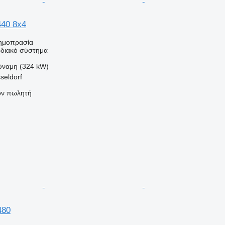
40 8x4
ημοπρασία
διακό σύστημα
ύναμη (324 kW)
seldorf
τον πωλητή
480