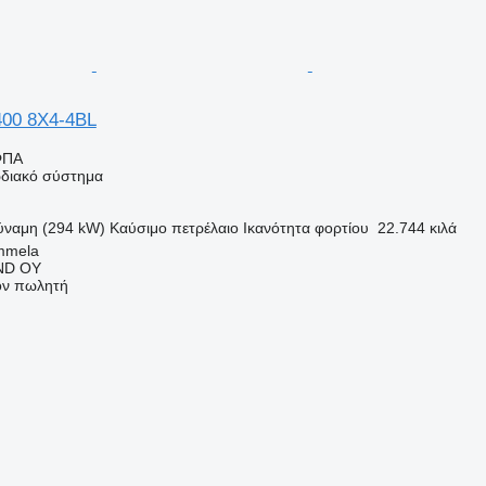
00 8X4-4BL
ΦΠΑ
διακό σύστημα
ύναμη (294 kW)
Καύσιμο
πετρέλαιο
Ικανότητα φορτίου
22.744 κιλά
mmela
ND OY
τον πωλητή