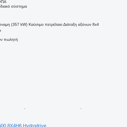
ΦΠΑ
διακό σύστημα
ύναμη (357 kW)
Καύσιμο
πετρέλαιο
Διάταξη αξόνων
8x4
e
τον πωλητή
00 8X4H6 Hydrodrive