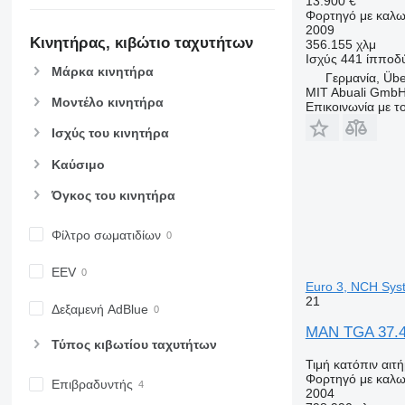
13.900 €
Φορτηγό με καλω
2009
Κινητήρας, κιβώτιο ταχυτήτων
356.155 χλμ
Ισχύς
441 ίπποδ
Μάρκα κινητήρα
Γερμανία, Üb
MIT Abuali Gmb
Μοντέλο κινητήρα
Επικοινωνία με 
Ισχύς του κινητήρα
Καύσιμο
Όγκος του κινητήρα
Φίλτρο σωματιδίων
EEV
Euro 3, NCH Syste
21
Δεξαμενή AdBlue
MAN TGA 37.48
Τύπος κιβωτίου ταχυτήτων
Τιμή κατόπιν αιτ
Φορτηγό με καλω
Επιβραδυντής
2004