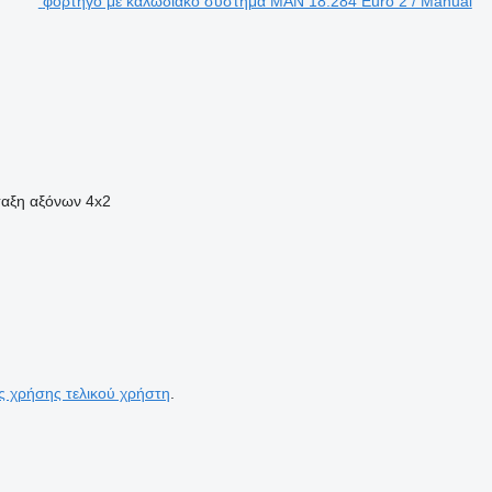
φορτηγό με καλωδιακό σύστημα MAN 18.284 Euro 2 / Manual
ταξη αξόνων
4x2
ς χρήσης τελικού χρήστη
.