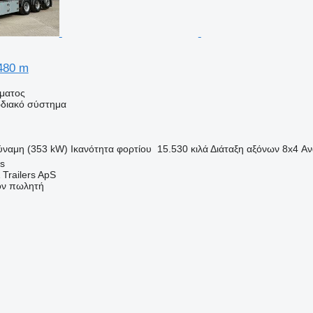
480 m
ήματος
διακό σύστημα
ύναμη (353 kW)
Ικανότητα φορτίου
15.530 κιλά
Διάταξη αξόνων
8x4
Αν
s
 Trailers ApS
τον πωλητή