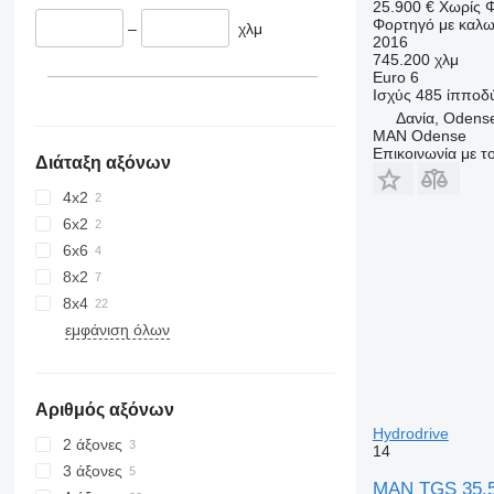
25.900 €
Χωρίς 
Φορτηγό με καλω
–
χλμ
2016
745.200 χλμ
Euro 6
Ισχύς
485 ίπποδ
Δανία, Odens
MAN Odense
Επικοινωνία με 
Διάταξη αξόνων
4x2
6x2
6x6
8x2
8x4
εμφάνιση όλων
Αριθμός αξόνων
Hydrodrive
2 άξονες
14
3 άξονες
MAN TGS 35.5