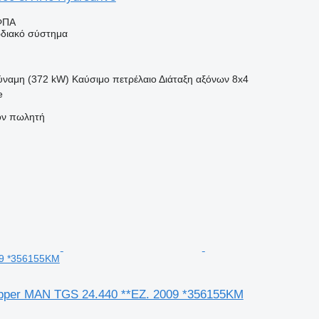
ΦΠΑ
διακό σύστημα
ύναμη (372 kW)
Καύσιμο
πετρέλαιο
Διάταξη αξόνων
8x4
e
τον πωλητή
09 *356155KM
pper MAN TGS 24.440 **EZ. 2009 *356155KM