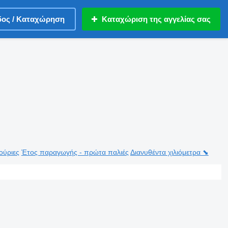
δος / Καταχώρηση
Καταχώριση της αγγελίας σας
ούριες
Έτος παραγωγής - πρώτα παλιές
Διανυθέντα χιλιόμετρα ⬊