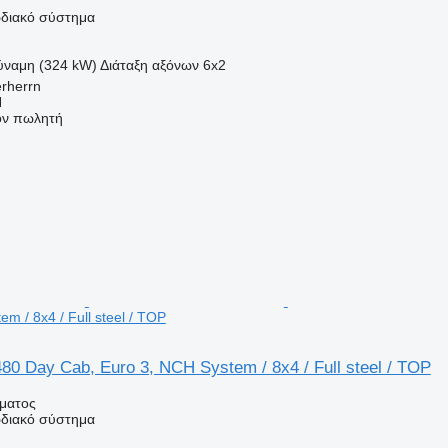
διακό σύστημα
ύναμη (324 kW)
Διάταξη αξόνων
6x2
erherrn
H
τον πωλητή
m / 8x4 / Full steel / TOP
0 Day Cab, Euro 3, NCH System / 8x4 / Full steel / TOP
ήματος
διακό σύστημα