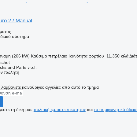
ro 2 / Manual
ήματος
διακό σύστημα
ύναμη (206 kW)
Καύσιμο
πετρέλαιο
Ικανότητα φορτίου
11.350 κιλά
Διά
schot
ks and Parts v.o.f.
τον πωλητή
α λαμβάνετε καινούριγες αγγελίες από αυτό το τμήμα
εστε τη δική μας
πολιτική εμπιστευτικότητας
και
το συμφωνητικό άδεια