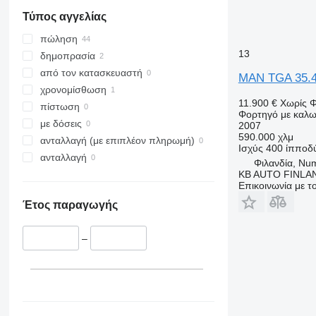
εμφάνιση όλων
Τύπος αγγελίας
πώληση
13
δημοπρασία
από τον κατασκευαστή
MAN TGA 35.4
χρονομίσθωση
11.900 €
Χωρίς 
πίστωση
Φορτηγό με καλω
με δόσεις
2007
590.000 χλμ
ανταλλαγή (με επιπλέον πληρωμή)
Ισχύς
400 ίπποδ
ανταλλαγή
Φιλανδία, Nu
KB AUTO FINLA
Επικοινωνία με 
Έτος παραγωγής
–