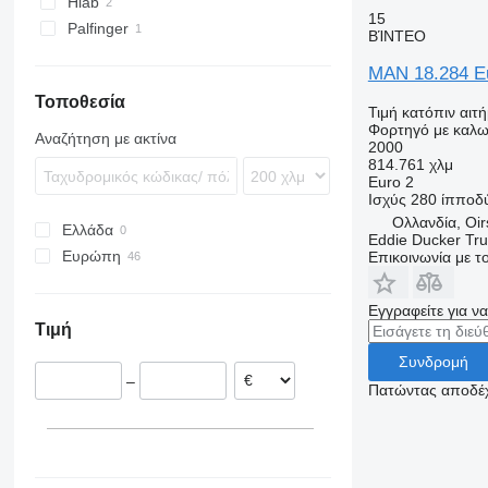
Hiab
15
Palfinger
ΒΊΝΤΕΟ
MAN 18.284 Eu
Τοποθεσία
Τιμή κατόπιν αιτ
Φορτηγό με καλω
Αναζήτηση με ακτίνα
2000
814.761 χλμ
Euro 2
Ισχύς
280 ίπποδ
Ολλανδία, Oir
Ελλάδα
Eddie Ducker Truc
Ευρώπη
Επικοινωνία με 
Ολλανδία
Δανία
Εγγραφείτε για ν
Τιμή
Γερμανία
Εσθονία
Συνδρομή
–
Πολωνία
Πατώντας αποδέχ
Βέλγιο
Τσεχία
Φιλανδία