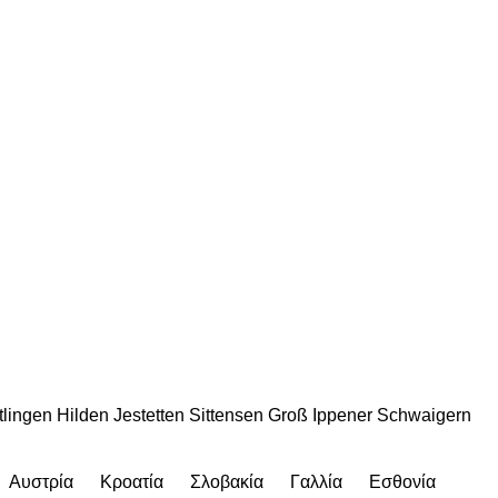
tlingen
Hilden
Jestetten
Sittensen
Groß Ippener
Schwaigern
Αυστρία
Κροατία
Σλοβακία
Γαλλία
Εσθονία