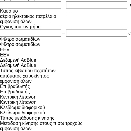
–
ί
Καύσιμο
αέριο
ηλεκτρικός
πετρέλαιο
εμφάνιση όλων
Όγκος του κινητήρα
–
c
Φίλτρο σωματιδίων
Φίλτρο σωματιδίων
EEV
EEV
Δεξαμενή AdBlue
Δεξαμενή AdBlue
Τύπος κιβωτίου ταχυτήτων
αυτόματος
χειροκίνητος
εμφάνιση όλων
Επιβραδυντής
Επιβραδυντής
Κεντρική λίπανση
Κεντρική λίπανση
Κλείδωμα διαφορικού
Κλείδωμα διαφορικού
Τύπος μετάδοσης κίνησης
Μετάδοση κίνησης στους πίσω τροχούς
εμφάνιση όλων