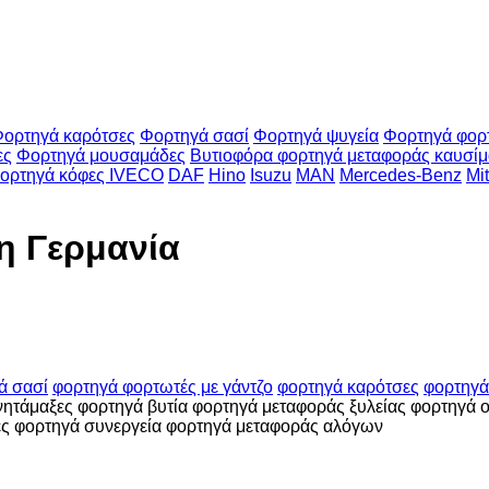
ορτηγά καρότσες
Φορτηγά σασί
Φορτηγά ψυγεία
Φορτηγά φορτ
ες
Φορτηγά μουσαμάδες
Βυτιοφόρα φορτηγά μεταφοράς καυσί
ορτηγά κόφες IVECO
DAF
Hino
Isuzu
MAN
Mercedes-Benz
Mi
η Γερμανία
ά σασί
φορτηγά φορτωτές με γάντζο
φορτηγά καρότσες
φορτηγά
νητάμαξες
φορτηγά βυτία
φορτηγά μεταφοράς ξυλείας
φορτηγά 
ες
φορτηγά συνεργεία
φορτηγά μεταφοράς αλόγων