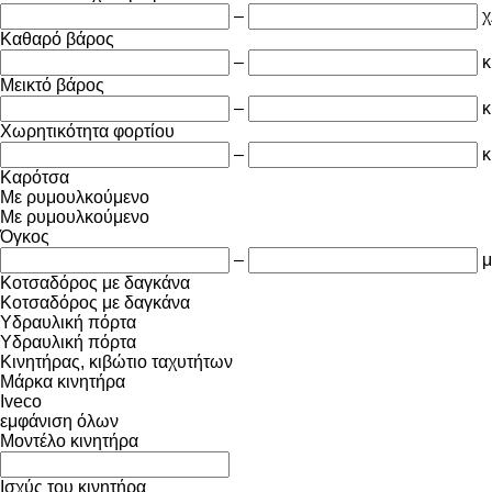
–
χ
Καθαρό βάρος
–
κ
Μεικτό βάρος
–
κ
Χωρητικότητα φορτίου
–
κ
Καρότσα
Με ρυμουλκούμενο
Με ρυμουλκούμενο
Όγκος
–
μ
Κοτσαδόρος με δαγκάνα
Κοτσαδόρος με δαγκάνα
Υδραυλική πόρτα
Υδραυλική πόρτα
Κινητήρας, κιβώτιο ταχυτήτων
Μάρκα κινητήρα
Iveco
εμφάνιση όλων
Μοντέλο κινητήρα
Ισχύς του κινητήρα