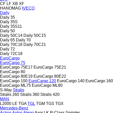
CF
LF
XB
XF
HANOMAG
IVECO
Daily
Daily 35
Daily 35S
Daily 35S11
Daily 50
Daily 50C14
Daily 50C15
Daily 65
Daily 70
Daily 70C18
Daily 70C21
Daily 72
Daily 72C18
EuroCargo
EuroCargo 75
EuroCargo 75E17
EuroCargo 75E21
EuroCargo 80
EuroCargo 80E19
EuroCargo 80E22
EuroCargo 100
EuroCargo 120
EuroCargo 140
EuroCargo 160
EuroCargo ML75
EuroCargo ML80
S-Way
Stralis
Stralis 260
Stralis 360
Stralis 420
MAN
L2000
LE
TGA
TGL
TGM
TGS
TGX
Mercedes-Benz
Actros
Antos
Atego
Axor
LK
R-Class
Sprinter