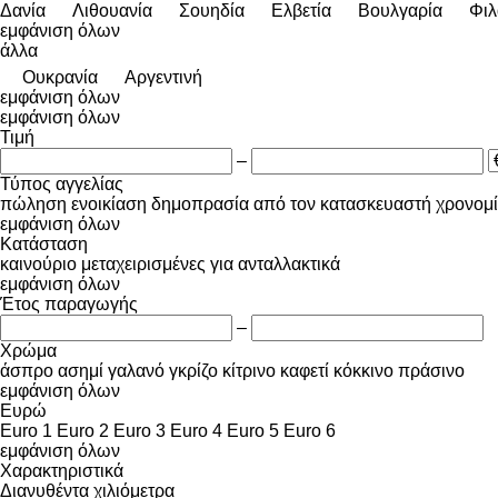
Δανία
Λιθουανία
Σουηδία
Ελβετία
Βουλγαρία
Φιλ
εμφάνιση όλων
άλλα
Ουκρανία
Αργεντινή
εμφάνιση όλων
εμφάνιση όλων
Τιμή
–
Τύπος αγγελίας
πώληση
ενοικίαση
δημοπρασία
από τον κατασκευαστή
χρονομ
εμφάνιση όλων
Κατάσταση
καινούριο
μεταχειρισμένες
για ανταλλακτικά
εμφάνιση όλων
Έτος παραγωγής
–
Χρώμα
άσπρο
ασημί
γαλανό
γκρίζο
κίτρινο
καφετί
κόκκινο
πράσινο
εμφάνιση όλων
Ευρώ
Euro 1
Euro 2
Euro 3
Euro 4
Euro 5
Euro 6
εμφάνιση όλων
Χαρακτηριστικά
Διανυθέντα χιλιόμετρα