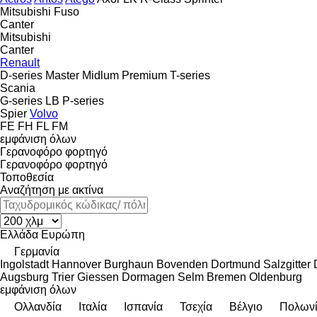
Mitsubishi Fuso
Canter
Mitsubishi
Canter
Renault
D-series
Master
Midlum
Premium
T-series
Scania
G-series
LB
P-series
Spier
Volvo
FE
FH
FL
FM
εμφάνιση όλων
Γερανοφόρο φορτηγό
Γερανοφόρο φορτηγό
Τοποθεσία
Αναζήτηση με ακτίνα
Ελλάδα
Ευρώπη
Γερμανία
Ingolstadt
Hannover
Burghaun
Bovenden
Dortmund
Salzgitter
Augsburg
Trier
Giessen
Dormagen
Selm
Bremen
Oldenburg
εμφάνιση όλων
Ολλανδία
Ιταλία
Ισπανία
Τσεχία
Βέλγιο
Πολων