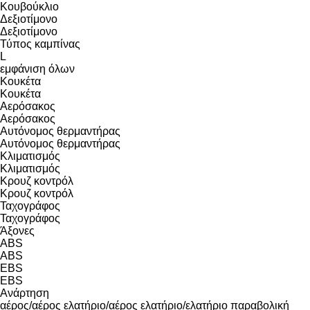
Κουβούκλιο
Δεξιοτίμονο
Δεξιοτίμονο
Τύπος καμπίνας
L
εμφάνιση όλων
Κουκέτα
Κουκέτα
Αερόσακος
Αερόσακος
Αυτόνομος θερμαντήρας
Αυτόνομος θερμαντήρας
Κλιματισμός
Κλιματισμός
Κρουζ κοντρόλ
Κρουζ κοντρόλ
Ταχογράφος
Ταχογράφος
Άξονες
ABS
ABS
EBS
EBS
Ανάρτηση
αέρος/αέρος
ελατήριο/αέρος
ελατήριο/ελατήριο
παραβολική