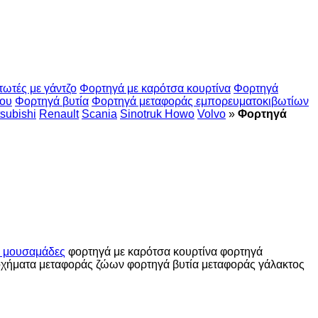
ωτές με γάντζο
Φορτηγά με καρότσα κουρτίνα
Φορτηγά
μου
Φορτηγά βυτία
Φορτηγά μεταφοράς εμπορευματοκιβωτίων
tsubishi
Renault
Scania
Sinotruk Howo
Volvo
»
Φορτηγά
 μουσαμάδες
φορτηγά με καρότσα κουρτίνα
φορτηγά
οχήματα μεταφοράς ζώων
φορτηγά βυτία μεταφοράς γάλακτος