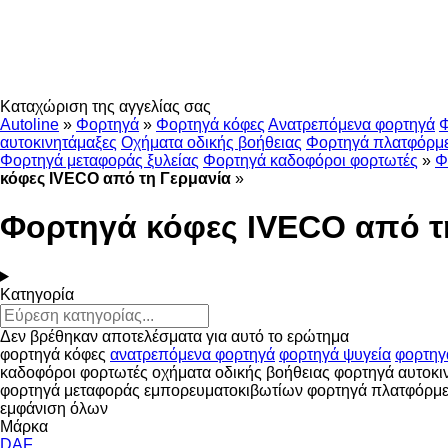
Καταχώριση της αγγελίας σας
Autoline
»
Φορτηγά
»
Φορτηγά κόφες
Ανατρεπόμενα φορτηγά
Φ
αυτοκινητάμαξες
Οχήματα οδικής βοήθειας
Φορτηγά πλατφόρμ
Φορτηγά μεταφοράς ξυλείας
Φορτηγά καδοφόροι φορτωτές
»
Φ
κόφες IVECO από τη Γερμανία
»
Φορτηγά κόφες IVECO από τ
Κατηγορία
Δεν βρέθηκαν αποτελέσματα για αυτό το ερώτημα
φορτηγά κόφες
ανατρεπόμενα φορτηγά
φορτηγά ψυγεία
φορτηγ
καδοφόροι φορτωτές
οχήματα οδικής βοήθειας
φορτηγά αυτοκι
φορτηγά μεταφοράς εμπορευματοκιβωτίων
φορτηγά πλατφόρμ
εμφάνιση όλων
Μάρκα
DAF