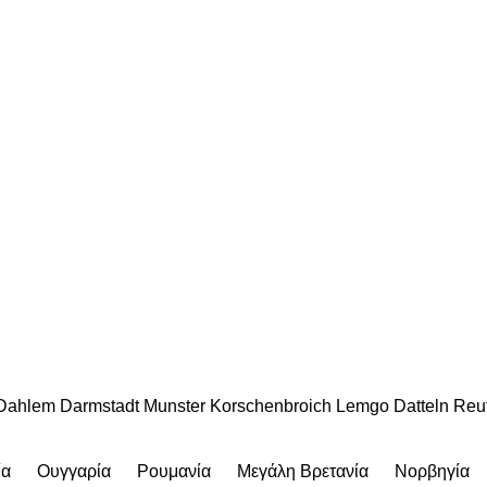
Dahlem
Darmstadt
Munster
Korschenbroich
Lemgo
Datteln
Reu
ία
Ουγγαρία
Ρουμανία
Μεγάλη Βρετανία
Νορβηγία