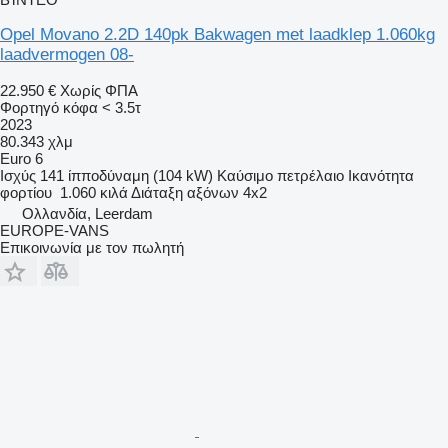
Opel Movano 2.2D 140pk Bakwagen met laadklep 1.060kg
laadvermogen 08-
22.950 €
Χωρίς ΦΠΑ
Φορτηγό κόφα < 3.5τ
2023
80.343 χλμ
Euro 6
Ισχύς
141 ίπποδύναμη (104 kW)
Καύσιμο
πετρέλαιο
Ικανότητα
φορτίου
1.060 κιλά
Διάταξη αξόνων
4x2
Ολλανδία, Leerdam
EUROPE-VANS
Επικοινωνία με τον πωλητή