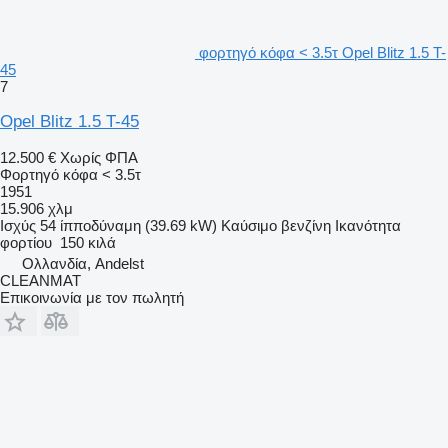
φορτηγό κόφα < 3.5τ Opel Blitz 1.5 T-
45
7
Opel Blitz 1.5 T-45
12.500 €
Χωρίς ΦΠΑ
Φορτηγό κόφα < 3.5τ
1951
15.906 χλμ
Ισχύς
54 ίπποδύναμη (39.69 kW)
Καύσιμο
βενζίνη
Ικανότητα
φορτίου
150 κιλά
Ολλανδία, Andelst
CLEANMAT
Επικοινωνία με τον πωλητή