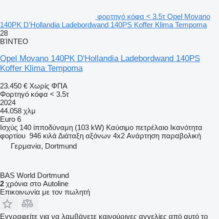
φορτηγό κόφα < 3.5τ Opel Movano
140PK D'Hollandia Ladebordwand 140PS Koffer Klima Tempoma
28
ΒΊΝΤΕΟ
Opel Movano 140PK D'Hollandia Ladebordwand 140PS
Koffer Klima Tempoma
23.450 €
Χωρίς ΦΠΑ
Φορτηγό κόφα < 3.5τ
2024
44.058 χλμ
Euro 6
Ισχύς
140 ίπποδύναμη (103 kW)
Καύσιμο
πετρέλαιο
Ικανότητα
φορτίου
946 κιλά
Διάταξη αξόνων
4x2
Ανάρτηση
παραβολική
Γερμανία, Dortmund
BAS World Dortmund
2
χρόνια στο Autoline
Επικοινωνία με τον πωλητή
Εγγραφείτε για να λαμβάνετε καινούριγες αγγελίες από αυτό το