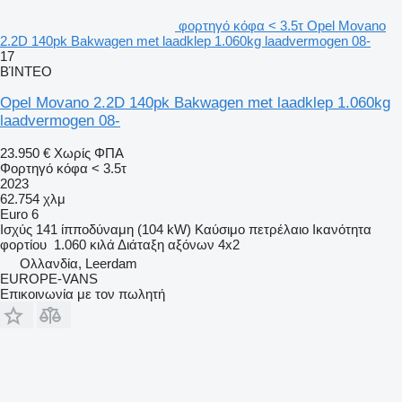
φορτηγό κόφα < 3.5τ Opel Movano
2.2D 140pk Bakwagen met laadklep 1.060kg laadvermogen 08-
17
ΒΊΝΤΕΟ
Opel Movano 2.2D 140pk Bakwagen met laadklep 1.060kg
laadvermogen 08-
23.950 €
Χωρίς ΦΠΑ
Φορτηγό κόφα < 3.5τ
2023
62.754 χλμ
Euro 6
Ισχύς
141 ίπποδύναμη (104 kW)
Καύσιμο
πετρέλαιο
Ικανότητα
φορτίου
1.060 κιλά
Διάταξη αξόνων
4x2
Ολλανδία, Leerdam
EUROPE-VANS
Επικοινωνία με τον πωλητή