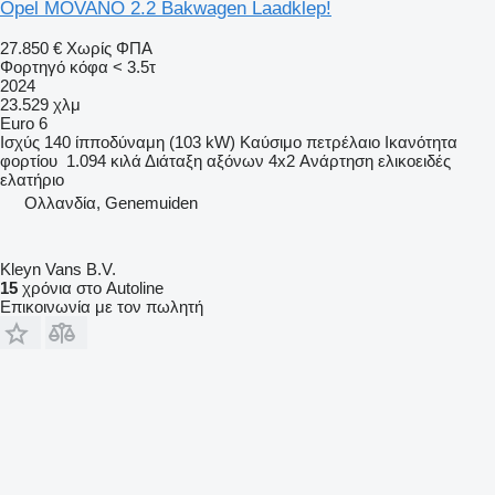
Opel MOVANO 2.2 Bakwagen Laadklep!
27.850 €
Χωρίς ΦΠΑ
Φορτηγό κόφα < 3.5τ
2024
23.529 χλμ
Euro 6
Ισχύς
140 ίπποδύναμη (103 kW)
Καύσιμο
πετρέλαιο
Ικανότητα
φορτίου
1.094 κιλά
Διάταξη αξόνων
4x2
Ανάρτηση
ελικοειδές
ελατήριο
Ολλανδία, Genemuiden
Kleyn Vans B.V.
15
χρόνια στο Autoline
Επικοινωνία με τον πωλητή