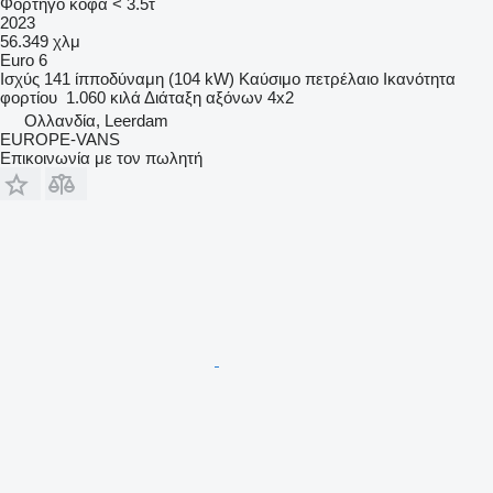
Φορτηγό κόφα < 3.5τ
2023
56.349 χλμ
Euro 6
Ισχύς
141 ίπποδύναμη (104 kW)
Καύσιμο
πετρέλαιο
Ικανότητα
φορτίου
1.060 κιλά
Διάταξη αξόνων
4x2
Ολλανδία, Leerdam
EUROPE-VANS
Επικοινωνία με τον πωλητή