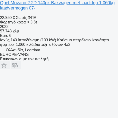
Opel Movano 2.2D 140pk Bakwagen met laadklep 1.060kg
laadvermogen 07-
22.950 €
Χωρίς ΦΠΑ
Φορτηγό κόφα < 3.5τ
2022
57.743 χλμ
Euro 6
Ισχύς
140 ίπποδύναμη (103 kW)
Καύσιμο
πετρέλαιο
Ικανότητα
φορτίου
1.060 κιλά
Διάταξη αξόνων
4x2
Ολλανδία, Leerdam
EUROPE-VANS
Επικοινωνία με τον πωλητή