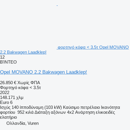
φορτηγό κόφα < 3.5τ Opel MOVANO
2.2 Bakwagen Laadklep!
12
ΒΊΝΤΕΟ
Opel MOVANO 2.2 Bakwagen Laadklep!
26.850 €
Χωρίς ΦΠΑ
Φορτηγό κόφα < 3.5τ
2022
148.171 χλμ
Euro 6
Ισχύς
140 ίπποδύναμη (103 kW)
Καύσιμο
πετρέλαιο
Ικανότητα
φορτίου
952 κιλά
Διάταξη αξόνων
4x2
Ανάρτηση
ελικοειδές
ελατήριο
Ολλανδία, Vuren