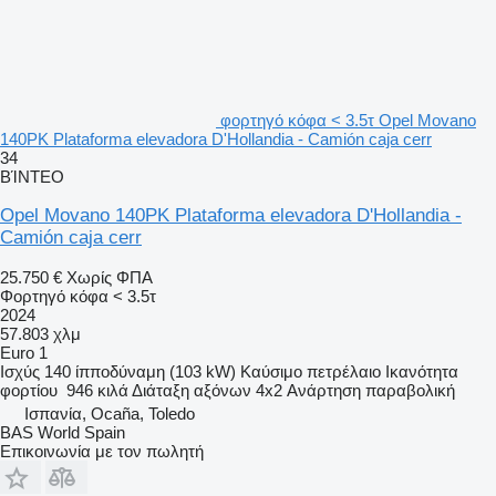
φορτηγό κόφα < 3.5τ Opel Movano
140PK Plataforma elevadora D'Hollandia - Camión caja cerr
34
ΒΊΝΤΕΟ
Opel Movano 140PK Plataforma elevadora D'Hollandia -
Camión caja cerr
25.750 €
Χωρίς ΦΠΑ
Φορτηγό κόφα < 3.5τ
2024
57.803 χλμ
Euro 1
Ισχύς
140 ίπποδύναμη (103 kW)
Καύσιμο
πετρέλαιο
Ικανότητα
φορτίου
946 κιλά
Διάταξη αξόνων
4x2
Ανάρτηση
παραβολική
Ισπανία, Ocaña, Toledo
BAS World Spain
Επικοινωνία με τον πωλητή