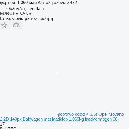
φορτίου
1.060 κιλά
Διάταξη αξόνων
4x2
Ολλανδία, Leerdam
EUROPE-VANS
Επικοινωνία με τον πωλητή
φορτηγό κόφα < 3.5τ Opel Movano
2.2D 140pk Bakwagen met laadklep 1.060kg laadvermogen 08-
17
ΒΊΝΤΕΟ