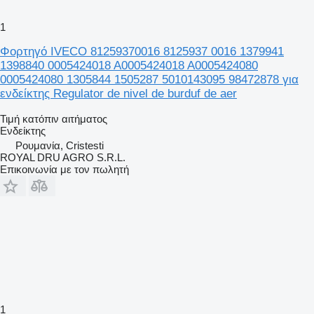
1
Φορτηγό IVECO 81259370016 8125937 0016 1379941
1398840 0005424018 A0005424018 A0005424080
0005424080 1305844 1505287 5010143095 98472878 για
ενδείκτης Regulator de nivel de burduf de aer
Τιμή κατόπιν αιτήματος
Ενδείκτης
Ρουμανία, Cristesti
ROYAL DRU AGRO S.R.L.
Επικοινωνία με τον πωλητή
1