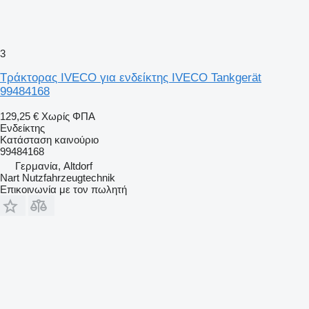
3
Τράκτορας IVECO για ενδείκτης IVECO Tankgerät
99484168
129,25 €
Χωρίς ΦΠΑ
Ενδείκτης
Κατάσταση
καινούριο
99484168
Γερμανία, Altdorf
Nart Nutzfahrzeugtechnik
Επικοινωνία με τον πωλητή