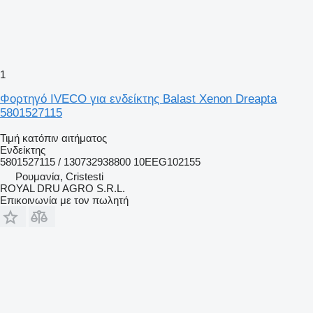
1
Φορτηγό IVECO για ενδείκτης Balast Xenon Dreapta
5801527115
Τιμή κατόπιν αιτήματος
Ενδείκτης
5801527115 / 130732938800 10EEG102155
Ρουμανία, Cristesti
ROYAL DRU AGRO S.R.L.
Επικοινωνία με τον πωλητή