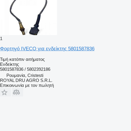
1
Φορτηγό IVECO για ενδείκτης 5801587836
Τιμή κατόπιν αιτήματος
Ενδείκτης
5801587836 / 5802392186
Ρουμανία, Cristesti
ROYAL DRU AGRO S.R.L.
Επικοινωνία με τον πωλητή