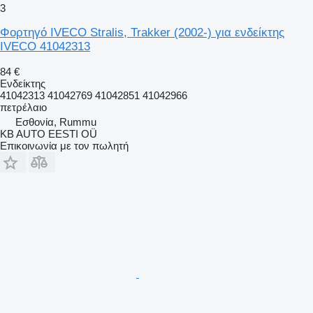
3
Φορτηγό IVECO Stralis, Trakker (2002-) για ενδείκτης
IVECO 41042313
84 €
Ενδείκτης
41042313 41042769 41042851 41042966
πετρέλαιο
Εσθονία, Rummu
KB AUTO EESTI OÜ
Επικοινωνία με τον πωλητή