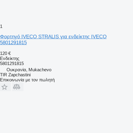
1
Φορτηγό IVECO STRALIS για ενδείκτης IVECO
5801291815
120 €
Ενδείκτης
5801291815
Ουκρανία, Mukachevo
TIR Zapchastini
Επικοινωνία με τον πωλητή