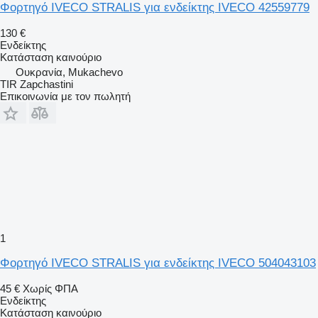
Φορτηγό IVECO STRALIS για ενδείκτης IVECO 42559779
130 €
Ενδείκτης
Κατάσταση
καινούριο
Ουκρανία, Mukachevo
TIR Zapchastini
Επικοινωνία με τον πωλητή
1
Φορτηγό IVECO STRALIS για ενδείκτης IVECO 504043103
45 €
Χωρίς ΦΠΑ
Ενδείκτης
Κατάσταση
καινούριο