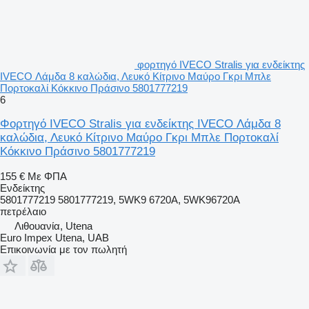
φορτηγό IVECO Stralis για ενδείκτης
IVECO Λάμδα 8 καλώδια, Λευκό Κίτρινο Μαύρο Γκρι Μπλε
Πορτοκαλί Κόκκινο Πράσινο 5801777219
6
Φορτηγό IVECO Stralis για ενδείκτης IVECO Λάμδα 8
καλώδια, Λευκό Κίτρινο Μαύρο Γκρι Μπλε Πορτοκαλί
Κόκκινο Πράσινο 5801777219
155 €
Με ΦΠΑ
Ενδείκτης
5801777219 5801777219, 5WK9 6720A, 5WK96720A
πετρέλαιο
Λιθουανία, Utena
Euro Impex Utena, UAB
Επικοινωνία με τον πωλητή