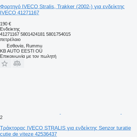
Φορτηγό IVECO Stralis, Trakker (2002-) για ενδείκτης
IVECO 41271167
190 €
Ενδείκτης
41271167 5801424181 5801754015
πετρέλαιο
Εσθονία, Rummu
KB AUTO EESTI OÜ
Επικοινωνία με τον πωλητή
2
Τράκτορας IVECO STRALIS για ενδείκτης Senzor turatie
cutie de viteze 42536437