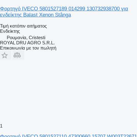
Φορτηγό IVECO 5801527189 014299 130732938700 για
ενδείκτης Balast Xenon Stânga
Τιμή κατόπιν αιτήματος
Ενδείκτης
Ρουμανία, Cristesti
ROYAL DRU AGRO S.R.L.
Επικοινωνία με τον πωλητή
1
Φορτηγό IVECO 5801527110 47300660 15707 W003T22671