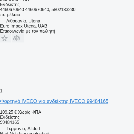
Ενδείκτης
4460670640 4460670640, 5802133230
πετρέλαιο
Λιθουανία, Utena
Euro Impex Utena, UAB
Επικοινωνία με τον πωλητή
1
Φορτηγό IVECO για ενδείκτης IVECO 99484165
109,25 €
Χωρίς ΦΠΑ
Ενδείκτης
99484165
Γερμανία, Altdorf
Nart Nutzfahrzeugtechnik