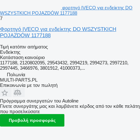
φορτηγό IVECO για ενδείκτης DO
WSZYSTKICH POJAZDÓW 1177188
7
Φορτηγό IVECO για ενδείκτης DO WSZYSTKICH
POJAZDÓW 1177188
Τιμή κατόπιν αιτήματος
Ενδείκτης
Κατάσταση
καινούριο
1177188, 2120802095, 29543432, 2994219, 2994273, 2997210,
2997445, 3466976, 3801912, 41000373,...
Πολωνία
MULTI-PARTS.PL
Επικοινωνία με τον πωλητή
Πρόγραμμα συνεργατών του Autoline
Γίνετε συνεργάτης μας και λαμβάνετε κέρδος από τον κάθε πελάτη
που προσελκύσατε
Προβολή προσφοράς