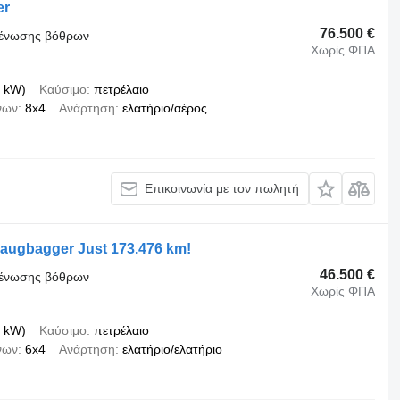
er
76.500 €
κκένωσης βόθρων
Χωρίς ΦΠΑ
 kW)
Καύσιμο
πετρέλαιο
νων
8x4
Ανάρτηση
ελατήριο/αέρος
Επικοινωνία με τον πωλητή
augbagger Just 173.476 km!
46.500 €
κκένωσης βόθρων
Χωρίς ΦΠΑ
 kW)
Καύσιμο
πετρέλαιο
νων
6x4
Ανάρτηση
ελατήριο/ελατήριο