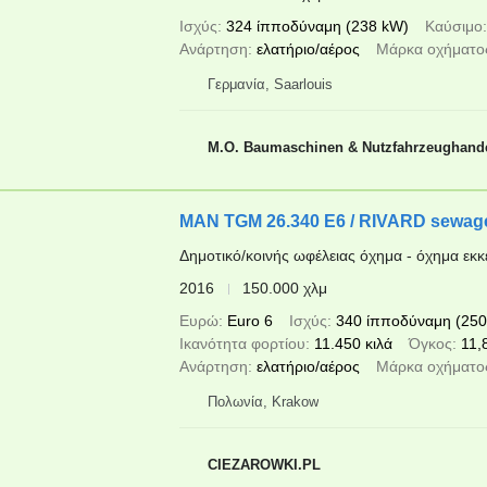
Ισχύς
324 ίπποδύναμη (238 kW)
Καύσιμο
Ανάρτηση
ελατήριο/αέρος
Μάρκα οχήματο
Γερμανία, Saarlouis
M.O. Baumaschinen & Nutzfahrzeughand
MAN TGM 26.340 E6 / RIVARD sewage c
Δημοτικό/κοινής ωφέλειας όχημα - όχημα ε
2016
150.000 χλμ
Ευρώ
Euro 6
Ισχύς
340 ίπποδύναμη (250
Ικανότητα φορτίου
11.450 κιλά
Όγκος
11,
Ανάρτηση
ελατήριο/αέρος
Μάρκα οχήματο
Πολωνία, Krakow
CIEZAROWKI.PL