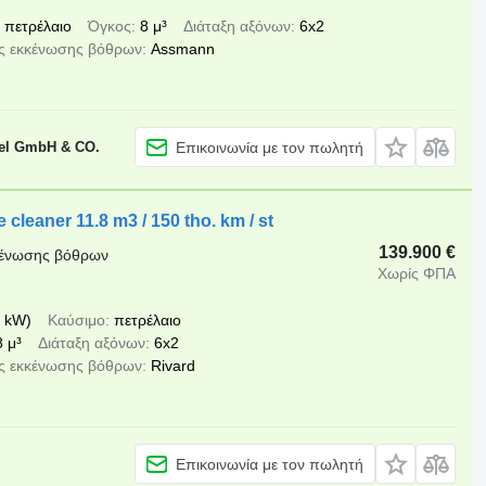
πετρέλαιο
Όγκος
8 μ³
Διάταξη αξόνων
6x2
ς εκκένωσης βόθρων
Assmann
el GmbH & CO.
Επικοινωνία με τον πωλητή
leaner 11.8 m3 / 150 tho. km / st
139.900 €
κκένωσης βόθρων
Χωρίς ΦΠΑ
 kW)
Καύσιμο
πετρέλαιο
8 μ³
Διάταξη αξόνων
6x2
ς εκκένωσης βόθρων
Rivard
Επικοινωνία με τον πωλητή