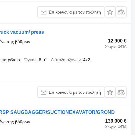
Επικοινωνία με τον πωλητή
truck vacuum/ press
12.900 €
κκένωσης βόθρων
Χωρίς ΦΠΑ
πετρέλαιο
Όγκος
8 μ³
Διάταξη αξόνων
4x2
Επικοινωνία με τον πωλητή
EM RSP SAUGBAGGER/SUCTIONEXAVATOR/GROND
139.000 €
κκένωσης βόθρων
Χωρίς ΦΠΑ