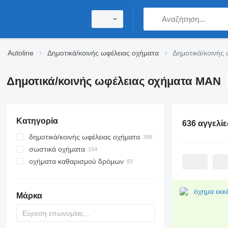
Autoline
Δημοτικά/κοινής ωφέλειας οχήματα
Δημοτικά/κοινής
Δημοτικά/κοινής ωφέλειας οχήματα MAN
Κατηγορία
636 αγγελίε
δημοτικά/κοινής ωφέλειας οχήματα
σωστικά οχήματα
οχήματα εκκένωσης βόθρων
οχήματα καθαρισμού δρόμων
φορτηγά φορτωτές με γάντζο
πυροσβεστικά οχήματα
απορριματοφόρα
ασθενοφόρα
σάρωθρα
φορτηγά αποχέτευσης
πυροσβεστικά κλιμακοφόρα
διασκορπιστές άμμου
Μάρκα
φορτηγά καδοφόροι φορτωτές
υδραυλικοί ανυψωτήρες διάσωσης
φυσητήρα χιονιού
φορτηγά βυτιοφόρα καθαρισμού
καταβρεχτήρες
υπονόμων
οχήματα διάσωσης αεροσκαφών
και πυρόσβεσης