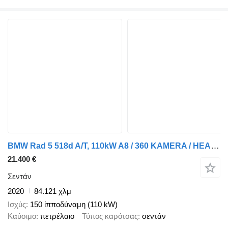
BMW Rad 5 518d A/T, 110kW A8 / 360 KAMERA / HEAD UP DISPLAY /
21.400 €
Σεντάν
2020
84.121 χλμ
Ισχύς
150 ίπποδύναμη (110 kW)
Καύσιμο
πετρέλαιο
Τύπος καρότσας
σεντάν