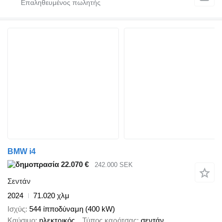
BMW i4
22.070 €
242.000 SEK
Σεντάν
2024
71.020 χλμ
Ισχύς
544 ίπποδύναμη (400 kW)
Καύσιμο
ηλεκτρικός
Τύπος καρότσας
σεντάν