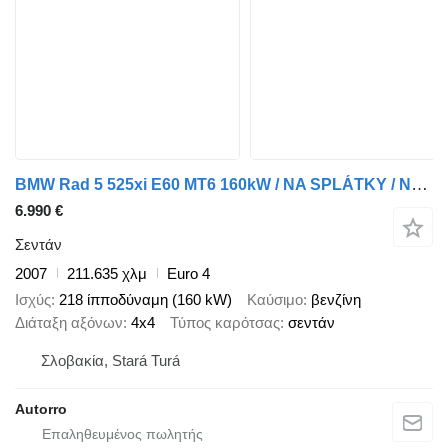
BMW Rad 5 525xi E60 MT6 160kW / NA SPLÁTKY / NA PROTIÚČET
6.990 €
Σεντάν
2007
211.635 χλμ
Euro 4
Ισχύς
218 ίπποδύναμη (160 kW)
Καύσιμο
βενζίνη
Διάταξη αξόνων
4x4
Τύπος καρότσας
σεντάν
Σλοβακία, Stará Turá
Autorro