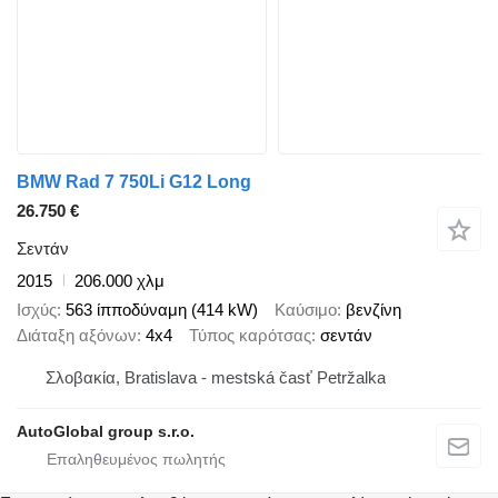
BMW Rad 7 750Li G12 Long
26.750 €
Σεντάν
2015
206.000 χλμ
Ισχύς
563 ίπποδύναμη (414 kW)
Καύσιμο
βενζίνη
Διάταξη αξόνων
4x4
Τύπος καρότσας
σεντάν
Σλοβακία, Bratislava - mestská časť Petržalka
AutoGlobal group s.r.o.