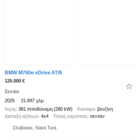
BMW M760e xDrive AT/8
125.000 €
Σεντάν
2025
21.897 χλμ
Ισχύς
381 ίπποδύναμη (280 kW)
Καύσιμο
βενζίνη
Διάταξη αξόνων
4x4
Τύπος καρότσας
σεντάν
Σλοβακία, Stará Turá