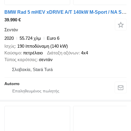
BMW Rad 5 mHEV xDRIVE A/T 140kW M-Sport / NA SPLÁTKY / NA PROTIÚČET
39.990 €
Σεντάν
2020
55.724 χλμ
Euro 6
Ισχύς
190 ίπποδύναμη (140 kW)
Καύσιμο
πετρέλαιο
Διάταξη αξόνων
4x4
Τύπος καρότσας
σεντάν
Σλοβακία, Stará Turá
Autorro