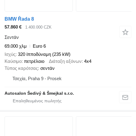
BMW Řada 8
57.860 €
1.400.000 CZK
Σεντάν
69.000 χλμ
Euro 6
Ισχύς
320 ίπποδύναμη (235 kW)
Καύσιμο
πετρέλαιο
Διάταξη αξόνων
4x4
Τύπος καρότσας
σεντάν
Τσεχία, Praha 9 - Prosek
Autosalon Šedivý & Šmejkal s.r.o.