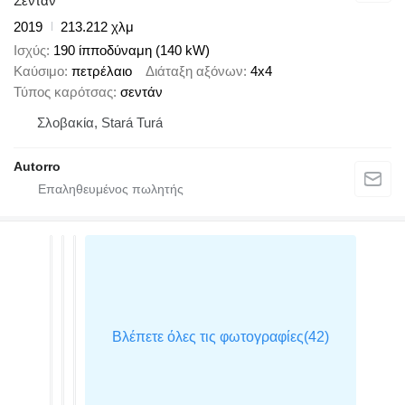
Σεντάν
2019
213.212 χλμ
Ισχύς
190 ίπποδύναμη (140 kW)
Καύσιμο
πετρέλαιο
Διάταξη αξόνων
4x4
Τύπος καρότσας
σεντάν
Σλοβακία, Stará Turá
Autorro