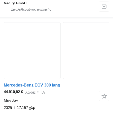
Nadiry GmbH
Mercedes-Benz EQV 300 lang
44.910,92 €
Χωρίς ΦΠΑ
Μίνι βαν
2025
17.157 χλμ