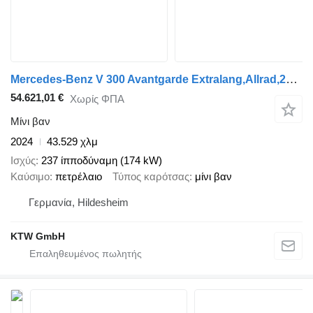
Mercedes-Benz V 300 Avantgarde Extralang,Allrad,2el.Schiebetür
54.621,01 €
Χωρίς ΦΠΑ
Μίνι βαν
2024
43.529 χλμ
Ισχύς
237 ίπποδύναμη (174 kW)
Καύσιμο
πετρέλαιο
Τύπος καρότσας
μίνι βαν
Γερμανία, Hildesheim
KTW GmbH