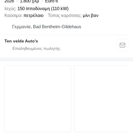
2026
1.800 χλμ
Euro 6
Ισχύς
150 ίπποδύναμη (110 kW)
Καύσιμο
πετρέλαιο
Τύπος καρότσας
μίνι βαν
Γερμανία, Bad Bentheim-Gildehaus
Ten velde Auto's