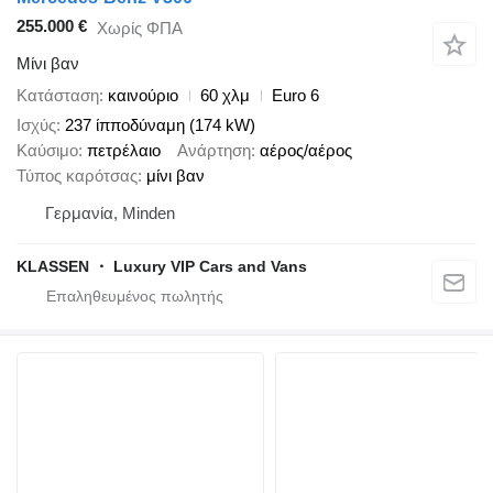
255.000 €
Χωρίς ΦΠΑ
Μίνι βαν
Κατάσταση
καινούριο
60 χλμ
Euro 6
Ισχύς
237 ίπποδύναμη (174 kW)
Καύσιμο
πετρέλαιο
Ανάρτηση
αέρος/αέρος
Τύπος καρότσας
μίνι βαν
Γερμανία, Minden
KLASSEN ・ Luxury VIP Cars and Vans