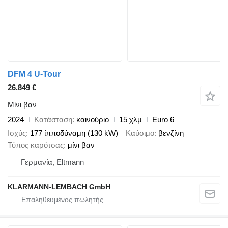
DFM 4 U-Tour
26.849 €
Μίνι βαν
2024
Κατάσταση
καινούριο
15 χλμ
Euro 6
Ισχύς
177 ίπποδύναμη (130 kW)
Καύσιμο
βενζίνη
Τύπος καρότσας
μίνι βαν
Γερμανία, Eltmann
KLARMANN-LEMBACH GmbH