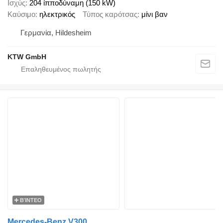
Ισχύς
204 ίπποδύναμη (150 kW)
Καύσιμο
ηλεκτρικός
Τύπος καρότσας
μίνι βαν
Γερμανία, Hildesheim
KTW GmbH
ΒΊΝΤΕΟ
Mercedes-Benz V300