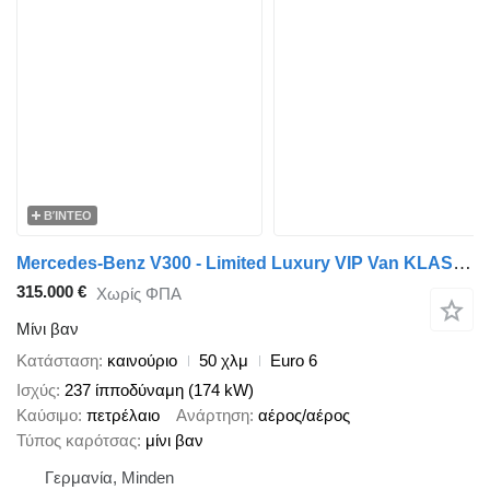
ΒΊΝΤΕΟ
Mercedes-Benz V300 - Limited Luxury VIP Van KLASSEN - V-Class
315.000 €
Χωρίς ΦΠΑ
Μίνι βαν
Κατάσταση
καινούριο
50 χλμ
Euro 6
Ισχύς
237 ίπποδύναμη (174 kW)
Καύσιμο
πετρέλαιο
Ανάρτηση
αέρος/αέρος
Τύπος καρότσας
μίνι βαν
Γερμανία, Minden