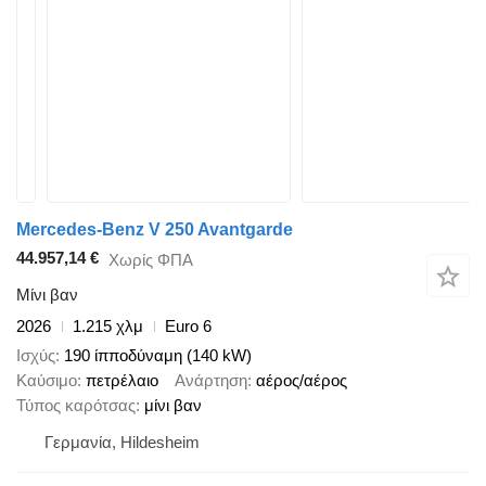
Mercedes-Benz V 250 Avantgarde
44.957,14 €
Χωρίς ΦΠΑ
Μίνι βαν
2026
1.215 χλμ
Euro 6
Ισχύς
190 ίπποδύναμη (140 kW)
Καύσιμο
πετρέλαιο
Ανάρτηση
αέρος/αέρος
Τύπος καρότσας
μίνι βαν
Γερμανία, Hildesheim