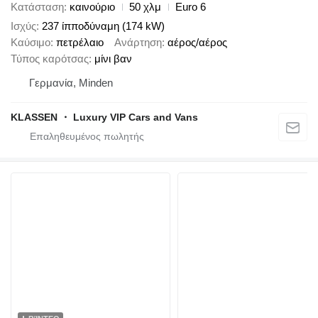
Κατάσταση
καινούριο
50 χλμ
Euro 6
Ισχύς
237 ίπποδύναμη (174 kW)
Καύσιμο
πετρέλαιο
Ανάρτηση
αέρος/αέρος
Τύπος καρότσας
μίνι βαν
Γερμανία, Minden
KLASSEN ・ Luxury VIP Cars and Vans